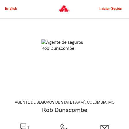
Pasar
al
English
Iniciar Sesión
contenido
principal
Comienzo
del
contenido
principal
®
AGENTE DE SEGUROS DE STATE FARM
,
COLUMBIA
, MO
Rob Dunscombe