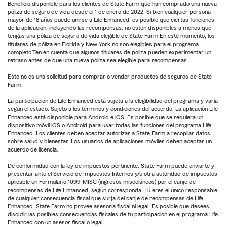
Beneficio disponible para los clientes de State Farm que han comprado una nueva
póliza de seguro de vida desde el 1 de enero de 2022. Si bien cualquier persona
mayor de 18 años puede unirse a Life Enhanced, es posible que ciertas funciones
de la aplicación, incluyendo las recompensas, no estén disponibles a menos que
tengas una póliza de seguro de vida elegible de State Farm.En este momento, los
titulares de póliza en Florida y New York no son elegibles para el programa
completo.Ten en cuenta que algunos titulares de póliza pueden experimentar un
retraso antes de que una nueva póliza sea elegible para recompensas.
Esto no es una solicitud para comprar o vender productos de seguros de State
Farm.
La participación de Life Enhanced está sujeta a la elegibilidad del programa y varía
según el estado. Sujeto a los términos y condiciones del acuerdo. La aplicación Life
Enhanced está disponible para Android e iOS. Es posible que se requiera un
dispositivo móvil iOS o Android para usar todas las funciones del programa Life
Enhanced. Los clientes deben aceptar autorizar a State Farm a recopilar datos
sobre salud y bienestar. Los usuarios de aplicaciones móviles deben aceptar un
acuerdo de licencia.
De conformidad con la ley de impuestos pertinente, State Farm puede enviarte y
presentar ante el Servicio de Impuestos Internos y/u otra autoridad de impuestos
aplicable un Formulario 1099-MISC (ingresos misceláneos) por el canje de
recompensas de Life Enhanced, según corresponda. Tú eres el único responsable
de cualquier consecuencia fiscal que surja del canje de recompensas de Life
Enhanced. State Farm no provee asesoría fiscal ni legal. Es posible que desees
discutir las posibles consecuencias fiscales de tu participación en el programa Life
Enhanced con un asesor fiscal o legal.