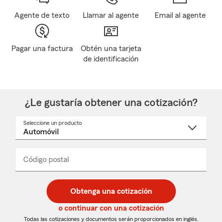
Agente de texto
Llamar al agente
Email al agente
Pagar una factura
Obtén una tarjeta
de identificación
¿Le gustaría obtener una cotización?
Seleccione un producto
Seleccione
un
nombre
de
producto
del
Código postal
Ingresa
Ingresa
_____
menú
un
un
desplegable
código
código
postal
postal
Obtenga una cotización
de
de
5
5
o continuar con una cotización
dígitos
dígitos
Todas las cotizaciones y documentos serán proporcionados en inglés.