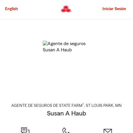
Pasar
al
English
Iniciar Sesión
contenido
principal
Comienzo
del
contenido
principal
®
AGENTE DE SEGUROS DE STATE FARM
,
ST LOUIS PARK
, MN
Susan A Haub