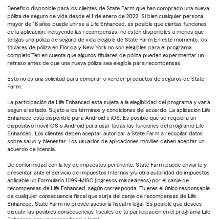
Beneficio disponible para los clientes de State Farm que han comprado una nueva
póliza de seguro de vida desde el 1 de enero de 2022. Si bien cualquier persona
mayor de 18 años puede unirse a Life Enhanced, es posible que ciertas funciones
de la aplicación, incluyendo las recompensas, no estén disponibles a menos que
tengas una póliza de seguro de vida elegible de State Farm.En este momento, los
titulares de póliza en Florida y New York no son elegibles para el programa
completo.Ten en cuenta que algunos titulares de póliza pueden experimentar un
retraso antes de que una nueva póliza sea elegible para recompensas.
Esto no es una solicitud para comprar o vender productos de seguros de State
Farm.
La participación de Life Enhanced está sujeta a la elegibilidad del programa y varía
según el estado. Sujeto a los términos y condiciones del acuerdo. La aplicación Life
Enhanced está disponible para Android e iOS. Es posible que se requiera un
dispositivo móvil iOS o Android para usar todas las funciones del programa Life
Enhanced. Los clientes deben aceptar autorizar a State Farm a recopilar datos
sobre salud y bienestar. Los usuarios de aplicaciones móviles deben aceptar un
acuerdo de licencia.
De conformidad con la ley de impuestos pertinente, State Farm puede enviarte y
presentar ante el Servicio de Impuestos Internos y/u otra autoridad de impuestos
aplicable un Formulario 1099-MISC (ingresos misceláneos) por el canje de
recompensas de Life Enhanced, según corresponda. Tú eres el único responsable
de cualquier consecuencia fiscal que surja del canje de recompensas de Life
Enhanced. State Farm no provee asesoría fiscal ni legal. Es posible que desees
discutir las posibles consecuencias fiscales de tu participación en el programa Life