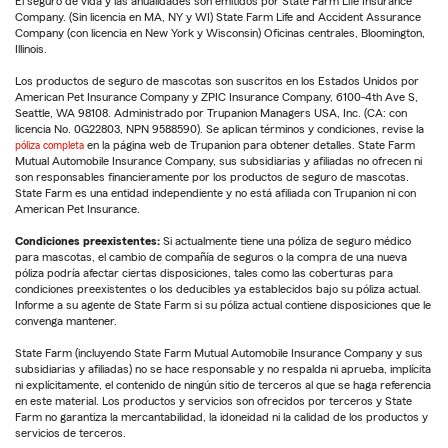
El seguro de vida y las anualidades son emitidos por State Farm Life Insurance
Company. (Sin licencia en MA, NY y WI) State Farm Life and Accident Assurance
Company (con licencia en New York y Wisconsin) Oficinas centrales, Bloomington,
Illinois.
Los productos de seguro de mascotas son suscritos en los Estados Unidos por
American Pet Insurance Company y ZPIC Insurance Company, 6100-4th Ave S,
Seattle, WA 98108. Administrado por Trupanion Managers USA, Inc. (CA: con
licencia No. 0G22803, NPN 9588590). Se aplican términos y condiciones, revise la
póliza completa
en la página web de Trupanion para obtener detalles. State Farm
Mutual Automobile Insurance Company, sus subsidiarias y afiliadas no ofrecen ni
son responsables financieramente por los productos de seguro de mascotas.
State Farm es una entidad independiente y no está afiliada con Trupanion ni con
American Pet Insurance.
Condiciones preexistentes:
Si actualmente tiene una póliza de seguro médico
para mascotas, el cambio de compañía de seguros o la compra de una nueva
póliza podría afectar ciertas disposiciones, tales como las coberturas para
condiciones preexistentes o los deducibles ya establecidos bajo su póliza actual.
Informe a su agente de State Farm si su póliza actual contiene disposiciones que le
convenga mantener.
State Farm (incluyendo State Farm Mutual Automobile Insurance Company y sus
subsidiarias y afiliadas) no se hace responsable y no respalda ni aprueba, implícita
ni explícitamente, el contenido de ningún sitio de terceros al que se haga referencia
en este material. Los productos y servicios son ofrecidos por terceros y State
Farm no garantiza la mercantabilidad, la idoneidad ni la calidad de los productos y
servicios de terceros.