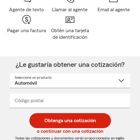
Agente de texto
Llamar al agente
Email al agente
Pagar una factura
Obtén una tarjeta
de identificación
¿Le gustaría obtener una cotización?
Seleccione un producto
Seleccione
un
nombre
de
producto
del
Código postal
Ingresa
Ingresa
_____
menú
un
un
desplegable
código
código
postal
postal
Obtenga una cotización
de
de
5
5
o continuar con una cotización
dígitos
dígitos
Todas las cotizaciones y documentos serán proporcionados en inglés.