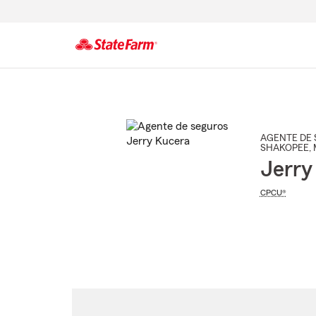
Comienzo
del
contenido
principal
AGENTE DE 
SHAKOPEE
,
Jerry
CPCU®