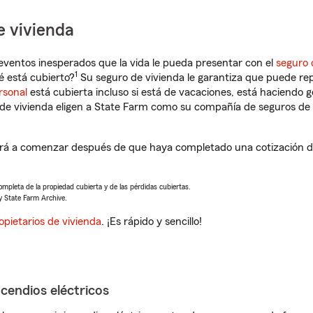
e vivienda
eventos inesperados que la vida le pueda presentar con el
seguro 
1
 está cubierto?
Su seguro de vivienda le garantiza que puede rep
rsonal
está cubierta incluso si está de vacaciones, está haciendo g
de vivienda eligen a State Farm como su compañía de seguros de 
á a comenzar después de que haya completado una cotización de 
completa de la propiedad cubierta y de las pérdidas cubiertas.
y State Farm Archive.
opietarios de vivienda
. ¡Es rápido y sencillo!
ncendios eléctricos