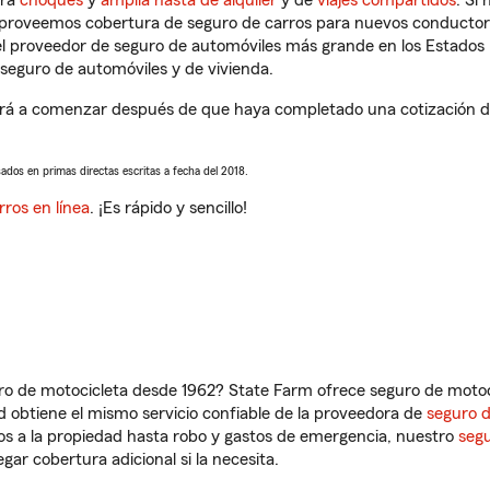
tra
choques
y
amplia hasta de alquiler
y de
viajes compartidos
. Si
s proveemos cobertura de seguro de carros para nuevos conductores
l proveedor de seguro de automóviles más grande en los Estados
seguro de automóviles y de vivienda.
á a comenzar después de que haya completado una cotización de s
sados en primas directas escritas a fecha del 2018.
rros en línea
. ¡Es rápido y sencillo!
ro de motocicleta desde 1962? State Farm ofrece seguro de motoci
 obtiene el mismo servicio confiable de la proveedora de
seguro 
os a la propiedad hasta robo y gastos de emergencia, nuestro
segu
gar cobertura adicional si la necesita.