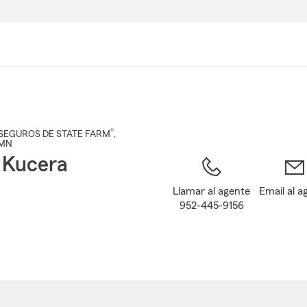
Pasar
al
contenido
principal
®
SEGUROS DE STATE FARM
,
 MN
 Kucera
Llamar al agente
Email al a
952-445-9156