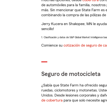
muchas opciones, desde
cobertura
con
de automóviles para la familia, nosotro
más. Sin mencionar que State Farm es e
combinando la compra de las pólizas de 
Jerry Kucera en Shakopee, MN le ayudar
sencillo!
1. Clasificación y datos de S&P Global Market Intelligence ba
Comience su
cotización de seguro de ca
Seguro de motocicleta
¿Sabía que State Farm ha ofrecido segu
ruedas, ciclomotores y motonetas. Usted
Unidos. Desde lesiones corporales y dañ
de cobertura
para que solo necesite agre