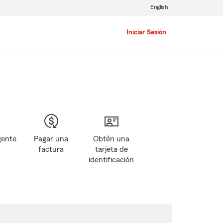
English
Iniciar Sesión
gente
Pagar una
Obtén una
factura
tarjeta de
identificación