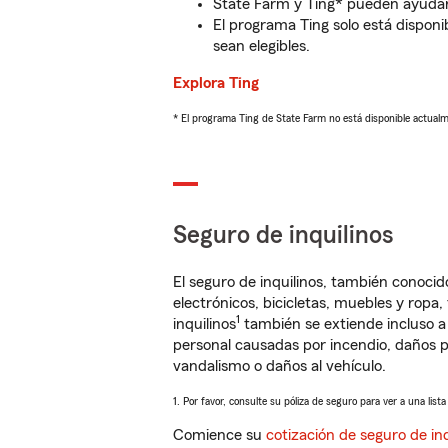
State Farm y Ting* pueden ayudarl
El programa Ting solo está disponib
sean elegibles.
Explora Ting
* El programa Ting de State Farm no está disponible actua
Seguro de inquilinos
El seguro de inquilinos, también conoc
electrónicos, bicicletas, muebles y ropa
1
inquilinos
también se extiende incluso a
personal causadas por incendio, daños p
vandalismo o daños al vehículo.
1. Por favor, consulte su póliza de seguro para ver a una list
Comience su
cotización de seguro de inq