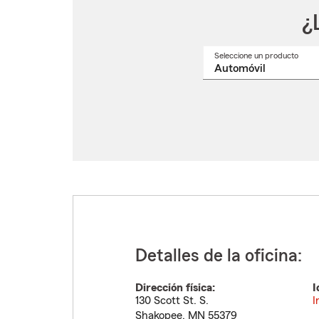
¿
Seleccione un producto
Selec
un
nomb
de
produ
del
menú
despl
Detalles de la oficina:
Dirección física:
I
130 Scott St. S.
I
Shakopee
,
MN
55379