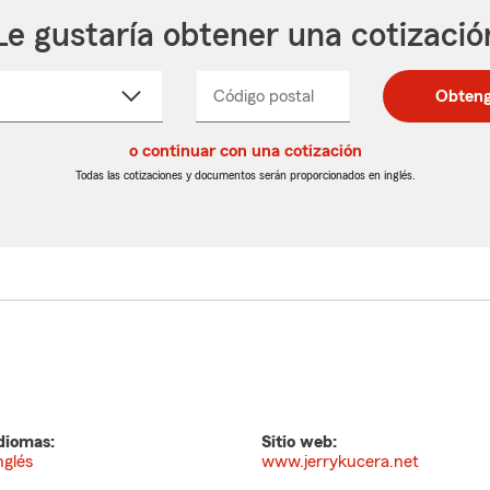
Le gustaría obtener una cotizació
cione
Código postal
Ingresa
Ingresa
Obteng
_____
un
un
re
código
código
cto
o continuar con una cotización
postal
postal
de
de
Todas las cotizaciones y documentos serán proporcionados en inglés.
egable
5
5
dígitos
dígitos
diomas:
Sitio web:
nglés
www.jerrykucera.net