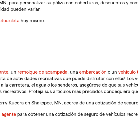
MN, para personalizar su póliza con coberturas, descuentos y co
ilidad pueden variar.
tocicleta
hoy mismo.
ante
, un
remolque de acampada
, una
embarcación
o un
vehículo 
ista de actividades recreativas que puede disfrutar con ellos! Los 
a la carretera, el agua o los senderos, asegúrese de que sus vehí
 recreativos. Proteja sus artículos más preciados dondequiera qu
rry Kucera en Shakopee, MN, acerca de una cotización de seguro 
n agente
para obtener una cotización de seguro de vehículos recre