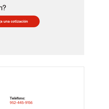
n?
a una cotización
Teléfono:
952-445-9156