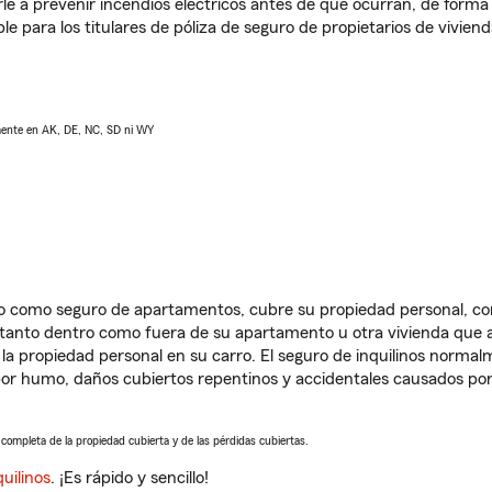
e a prevenir incendios eléctricos antes de que ocurran, de forma 
le para los titulares de póliza de seguro de propietarios de vivie
lmente en AK, DE, NC, SD ni WY
ido como seguro de apartamentos, cubre su propiedad personal, c
, tanto dentro como fuera de su apartamento u otra vivienda que a
 la propiedad personal en su carro. El seguro de inquilinos norma
or humo, daños cubiertos repentinos y accidentales causados por
a completa de la propiedad cubierta y de las pérdidas cubiertas.
uilinos
. ¡Es rápido y sencillo!