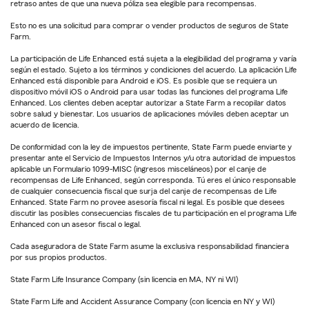
retraso antes de que una nueva póliza sea elegible para recompensas.
Esto no es una solicitud para comprar o vender productos de seguros de State
Farm.
La participación de Life Enhanced está sujeta a la elegibilidad del programa y varía
según el estado. Sujeto a los términos y condiciones del acuerdo. La aplicación Life
Enhanced está disponible para Android e iOS. Es posible que se requiera un
dispositivo móvil iOS o Android para usar todas las funciones del programa Life
Enhanced. Los clientes deben aceptar autorizar a State Farm a recopilar datos
sobre salud y bienestar. Los usuarios de aplicaciones móviles deben aceptar un
acuerdo de licencia.
De conformidad con la ley de impuestos pertinente, State Farm puede enviarte y
presentar ante el Servicio de Impuestos Internos y/u otra autoridad de impuestos
aplicable un Formulario 1099-MISC (ingresos misceláneos) por el canje de
recompensas de Life Enhanced, según corresponda. Tú eres el único responsable
de cualquier consecuencia fiscal que surja del canje de recompensas de Life
Enhanced. State Farm no provee asesoría fiscal ni legal. Es posible que desees
discutir las posibles consecuencias fiscales de tu participación en el programa Life
Enhanced con un asesor fiscal o legal.
Cada aseguradora de State Farm asume la exclusiva responsabilidad financiera
por sus propios productos.
State Farm Life Insurance Company (sin licencia en MA, NY ni WI)
State Farm Life and Accident Assurance Company (con licencia en NY y WI)