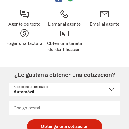
Agente de texto
Llamar al agente
Email al agente
Pagar una factura
Obtén una tarjeta
de identificación
¿Le gustaría obtener una cotización?
Seleccione un producto
Seleccione
un
nombre
de
producto
del
Código postal
Ingresa
Ingresa
_____
menú
un
un
desplegable
código
código
postal
postal
Obtenga una cotización
de
de