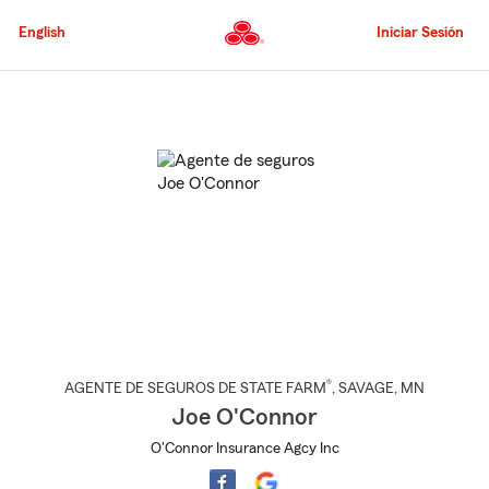
Pasar
al
English
Iniciar Sesión
contenido
principal
Comienzo
del
contenido
principal
®
AGENTE DE SEGUROS DE STATE FARM
,
SAVAGE
, MN
Joe O'Connor
O'Connor Insurance Agcy Inc