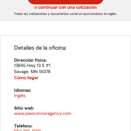
5
5
o continuar con una cotización
dígitos
dígitos
Todas las cotizaciones y documentos serán proporcionados en inglés.
Detalles de la oficina:
Dirección física:
13845 Hwy 13 S #1
Savage
,
MN
55378
Cómo llegar
Idiomas:
Inglés
Sitio web:
www.joeoconnoragency.com
Teléfono: