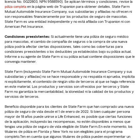
licencia No. 0G22803, NPN 9588590). Se aplican términos y condiciones, revise la
póliza completa
en la página web de Trupanion para obtener detalles. State Farm
Mutual Automobile Insurance Company, sus subsidiarias y afiliadas no ofrecen ni
son responsables financieramente por los productos de seguro de mascotas.
State Farm es una entidad independiente y no está afiliada con Trupanion ni con
American Pet Insurance.
Condiciones preexistentes:
Si actualmente tiene una póliza de seguro médico
para mascotas, el cambio de compañía de seguros o la compra de una nueva
póliza podría afectar ciertas disposiciones, tales como las coberturas para
condiciones preexistentes o los deducibles ya establecidos bajo su póliza actual.
Informe a su agente de State Farm si su póliza actual contiene disposiciones que le
convenga mantener.
State Farm (incluyendo State Farm Mutual Automobile Insurance Company y sus
subsidiarias y afiliadas) no se hace responsable y no respalda ni aprueba, implícita
ni explícitamente, el contenido de ningún sitio de terceros al que se haga referencia
en este material. Los productos y servicios son ofrecidos por terceros y State
Farm no garantiza la mercantabilidad, la idoneidad ni la calidad de los productos y
servicios de terceros.
Beneficio disponible para los clientes de State Farm que han comprado una nueva
póliza de seguro de vida desde el 1 de enero de 2022. Si bien cualquier persona
mayor de 18 años puede unirse a Life Enhanced, es posible que ciertas funciones
de la aplicación, incluyendo las recompensas, no estén disponibles a menos que
tengas una póliza de seguro de vida elegible de State Farm.En este momento, los
titulares de póliza en Florida y New York no son elegibles para el programa
completo.Ten en cuenta que algunos titulares de póliza pueden experimentar un