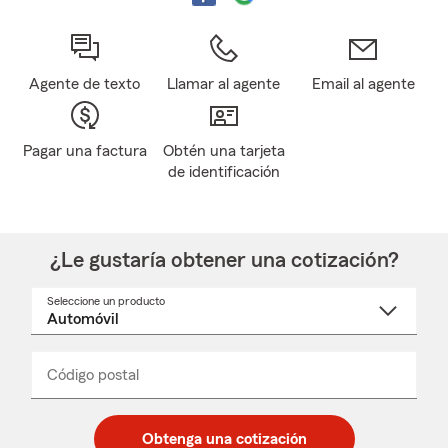
Agente de texto
Llamar al agente
Email al agente
Pagar una factura
Obtén una tarjeta
de identificación
¿Le gustaría obtener una cotización?
Seleccione un producto
Seleccione
un
nombre
de
producto
del
Código postal
Ingresa
Ingresa
_____
menú
un
un
desplegable
código
código
postal
postal
Obtenga una cotización
de
de