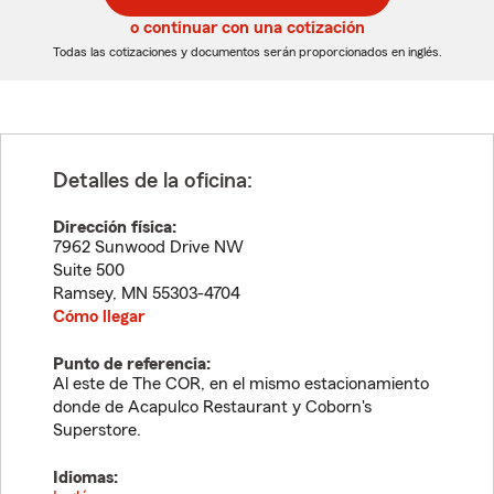
5
5
o continuar con una cotización
dígitos
dígitos
Todas las cotizaciones y documentos serán proporcionados en inglés.
Detalles de la oficina:
Dirección física:
7962 Sunwood Drive NW
Suite 500
Ramsey
,
MN
55303-4704
Cómo llegar
Punto de referencia:
Al este de The COR, en el mismo estacionamiento
donde de Acapulco Restaurant y Coborn's
Superstore.
Idiomas: