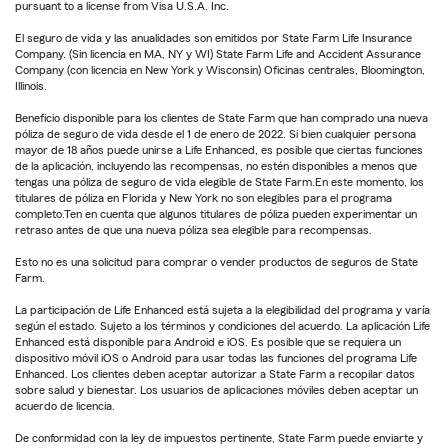
pursuant to a license from Visa U.S.A. Inc.
El seguro de vida y las anualidades son emitidos por State Farm Life Insurance
Company. (Sin licencia en MA, NY y WI) State Farm Life and Accident Assurance
Company (con licencia en New York y Wisconsin) Oficinas centrales, Bloomington,
Illinois.
Beneficio disponible para los clientes de State Farm que han comprado una nueva
póliza de seguro de vida desde el 1 de enero de 2022. Si bien cualquier persona
mayor de 18 años puede unirse a Life Enhanced, es posible que ciertas funciones
de la aplicación, incluyendo las recompensas, no estén disponibles a menos que
tengas una póliza de seguro de vida elegible de State Farm.En este momento, los
titulares de póliza en Florida y New York no son elegibles para el programa
completo.Ten en cuenta que algunos titulares de póliza pueden experimentar un
retraso antes de que una nueva póliza sea elegible para recompensas.
Esto no es una solicitud para comprar o vender productos de seguros de State
Farm.
La participación de Life Enhanced está sujeta a la elegibilidad del programa y varía
según el estado. Sujeto a los términos y condiciones del acuerdo. La aplicación Life
Enhanced está disponible para Android e iOS. Es posible que se requiera un
dispositivo móvil iOS o Android para usar todas las funciones del programa Life
Enhanced. Los clientes deben aceptar autorizar a State Farm a recopilar datos
sobre salud y bienestar. Los usuarios de aplicaciones móviles deben aceptar un
acuerdo de licencia.
De conformidad con la ley de impuestos pertinente, State Farm puede enviarte y