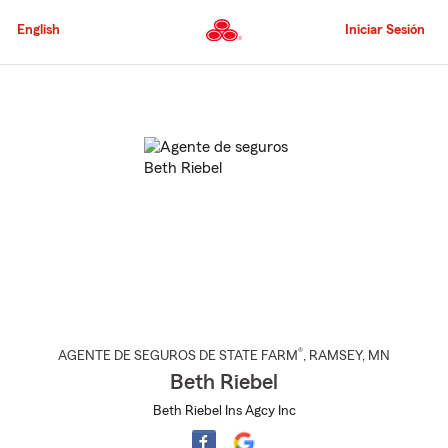
Pasar
al
English
Iniciar Sesión
contenido
principal
Comienzo
del
contenido
principal
®
AGENTE DE SEGUROS DE STATE FARM
,
RAMSEY
, MN
Beth Riebel
Beth Riebel Ins Agcy Inc