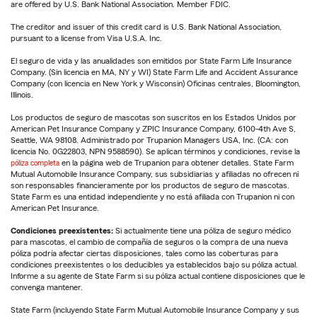
are offered by U.S. Bank National Association. Member FDIC.
The creditor and issuer of this credit card is U.S. Bank National Association,
pursuant to a license from Visa U.S.A. Inc.
El seguro de vida y las anualidades son emitidos por State Farm Life Insurance
Company. (Sin licencia en MA, NY y WI) State Farm Life and Accident Assurance
Company (con licencia en New York y Wisconsin) Oficinas centrales, Bloomington,
Illinois.
Los productos de seguro de mascotas son suscritos en los Estados Unidos por
American Pet Insurance Company y ZPIC Insurance Company, 6100-4th Ave S,
Seattle, WA 98108. Administrado por Trupanion Managers USA, Inc. (CA: con
licencia No. 0G22803, NPN 9588590). Se aplican términos y condiciones, revise la
póliza completa
en la página web de Trupanion para obtener detalles. State Farm
Mutual Automobile Insurance Company, sus subsidiarias y afiliadas no ofrecen ni
son responsables financieramente por los productos de seguro de mascotas.
State Farm es una entidad independiente y no está afiliada con Trupanion ni con
American Pet Insurance.
Condiciones preexistentes:
Si actualmente tiene una póliza de seguro médico
para mascotas, el cambio de compañía de seguros o la compra de una nueva
póliza podría afectar ciertas disposiciones, tales como las coberturas para
condiciones preexistentes o los deducibles ya establecidos bajo su póliza actual.
Informe a su agente de State Farm si su póliza actual contiene disposiciones que le
convenga mantener.
State Farm (incluyendo State Farm Mutual Automobile Insurance Company y sus