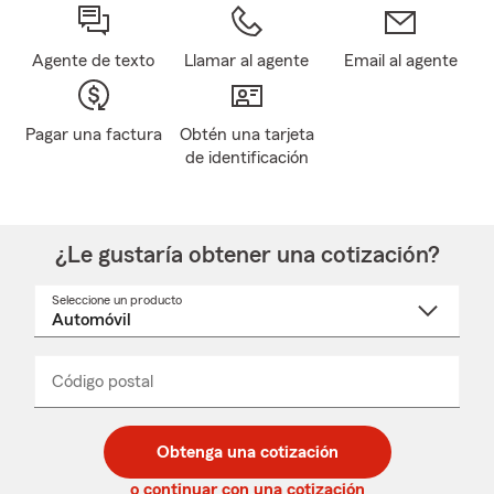
Agente de texto
Llamar al agente
Email al agente
Pagar una factura
Obtén una tarjeta
de identificación
¿Le gustaría obtener una cotización?
Seleccione un producto
Seleccione
un
nombre
de
producto
del
Código postal
Ingresa
Ingresa
_____
menú
un
un
desplegable
código
código
postal
postal
Obtenga una cotización
de
de
5
5
o continuar con una cotización