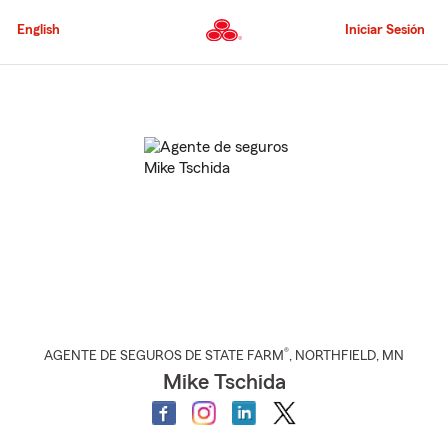
Pasar
al
English
Iniciar Sesión
contenido
principal
Comienzo
del
contenido
principal
®
AGENTE DE SEGUROS DE STATE FARM
,
NORTHFIELD
, MN
Mike Tschida