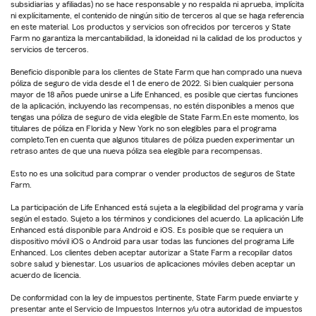
subsidiarias y afiliadas) no se hace responsable y no respalda ni aprueba, implícita
ni explícitamente, el contenido de ningún sitio de terceros al que se haga referencia
en este material. Los productos y servicios son ofrecidos por terceros y State
Farm no garantiza la mercantabilidad, la idoneidad ni la calidad de los productos y
servicios de terceros.
Beneficio disponible para los clientes de State Farm que han comprado una nueva
póliza de seguro de vida desde el 1 de enero de 2022. Si bien cualquier persona
mayor de 18 años puede unirse a Life Enhanced, es posible que ciertas funciones
de la aplicación, incluyendo las recompensas, no estén disponibles a menos que
tengas una póliza de seguro de vida elegible de State Farm.En este momento, los
titulares de póliza en Florida y New York no son elegibles para el programa
completo.Ten en cuenta que algunos titulares de póliza pueden experimentar un
retraso antes de que una nueva póliza sea elegible para recompensas.
Esto no es una solicitud para comprar o vender productos de seguros de State
Farm.
La participación de Life Enhanced está sujeta a la elegibilidad del programa y varía
según el estado. Sujeto a los términos y condiciones del acuerdo. La aplicación Life
Enhanced está disponible para Android e iOS. Es posible que se requiera un
dispositivo móvil iOS o Android para usar todas las funciones del programa Life
Enhanced. Los clientes deben aceptar autorizar a State Farm a recopilar datos
sobre salud y bienestar. Los usuarios de aplicaciones móviles deben aceptar un
acuerdo de licencia.
De conformidad con la ley de impuestos pertinente, State Farm puede enviarte y
presentar ante el Servicio de Impuestos Internos y/u otra autoridad de impuestos