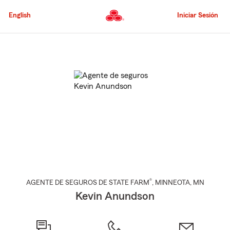
Pasar
al
English
Iniciar Sesión
contenido
principal
Comienzo
del
contenido
principal
®
AGENTE DE SEGUROS DE STATE FARM
,
MINNEOTA
, MN
Kevin Anundson