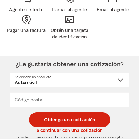
Agente de texto
Llamar al agente
Email al agente
Pagar una factura
Obtén una tarjeta
de identificación
¿Le gustaría obtener una cotización?
Seleccione un producto
Seleccione
un
nombre
de
producto
del
Código postal
Ingresa
Ingresa
_____
menú
un
un
desplegable
código
código
postal
postal
Obtenga una cotización
de
de
5
5
o continuar con una cotización
dígitos
dígitos
Todas las cotizaciones y documentos serán proporcionados en inglés.