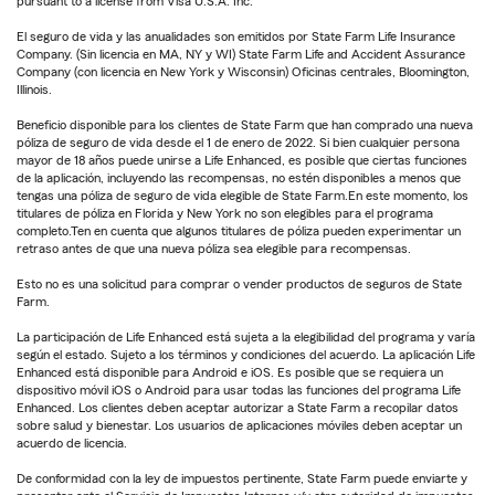
pursuant to a license from Visa U.S.A. Inc.
El seguro de vida y las anualidades son emitidos por State Farm Life Insurance
Company. (Sin licencia en MA, NY y WI) State Farm Life and Accident Assurance
Company (con licencia en New York y Wisconsin) Oficinas centrales, Bloomington,
Illinois.
Beneficio disponible para los clientes de State Farm que han comprado una nueva
póliza de seguro de vida desde el 1 de enero de 2022. Si bien cualquier persona
mayor de 18 años puede unirse a Life Enhanced, es posible que ciertas funciones
de la aplicación, incluyendo las recompensas, no estén disponibles a menos que
tengas una póliza de seguro de vida elegible de State Farm.En este momento, los
titulares de póliza en Florida y New York no son elegibles para el programa
completo.Ten en cuenta que algunos titulares de póliza pueden experimentar un
retraso antes de que una nueva póliza sea elegible para recompensas.
Esto no es una solicitud para comprar o vender productos de seguros de State
Farm.
La participación de Life Enhanced está sujeta a la elegibilidad del programa y varía
según el estado. Sujeto a los términos y condiciones del acuerdo. La aplicación Life
Enhanced está disponible para Android e iOS. Es posible que se requiera un
dispositivo móvil iOS o Android para usar todas las funciones del programa Life
Enhanced. Los clientes deben aceptar autorizar a State Farm a recopilar datos
sobre salud y bienestar. Los usuarios de aplicaciones móviles deben aceptar un
acuerdo de licencia.
De conformidad con la ley de impuestos pertinente, State Farm puede enviarte y