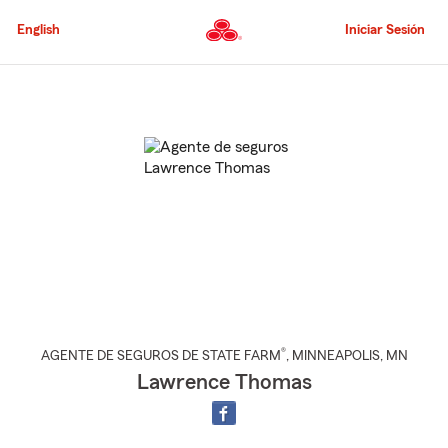
Pasar
al
English
Iniciar Sesión
contenido
principal
Comienzo
del
contenido
principal
®
AGENTE DE SEGUROS DE STATE FARM
,
MINNEAPOLIS
, MN
Lawrence Thomas