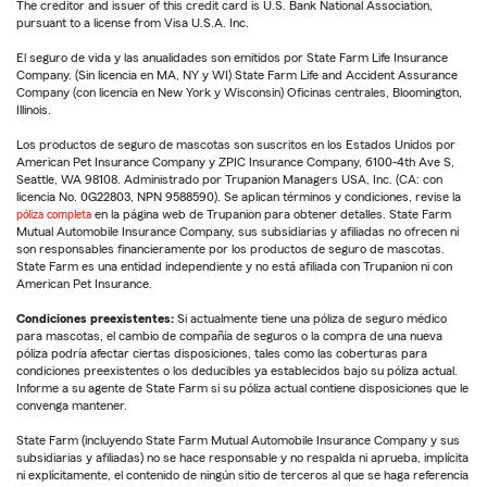
The creditor and issuer of this credit card is U.S. Bank National Association,
pursuant to a license from Visa U.S.A. Inc.
El seguro de vida y las anualidades son emitidos por State Farm Life Insurance
Company. (Sin licencia en MA, NY y WI) State Farm Life and Accident Assurance
Company (con licencia en New York y Wisconsin) Oficinas centrales, Bloomington,
Illinois.
Los productos de seguro de mascotas son suscritos en los Estados Unidos por
American Pet Insurance Company y ZPIC Insurance Company, 6100-4th Ave S,
Seattle, WA 98108. Administrado por Trupanion Managers USA, Inc. (CA: con
licencia No. 0G22803, NPN 9588590). Se aplican términos y condiciones, revise la
póliza completa
en la página web de Trupanion para obtener detalles. State Farm
Mutual Automobile Insurance Company, sus subsidiarias y afiliadas no ofrecen ni
son responsables financieramente por los productos de seguro de mascotas.
State Farm es una entidad independiente y no está afiliada con Trupanion ni con
American Pet Insurance.
Condiciones preexistentes:
Si actualmente tiene una póliza de seguro médico
para mascotas, el cambio de compañía de seguros o la compra de una nueva
póliza podría afectar ciertas disposiciones, tales como las coberturas para
condiciones preexistentes o los deducibles ya establecidos bajo su póliza actual.
Informe a su agente de State Farm si su póliza actual contiene disposiciones que le
convenga mantener.
State Farm (incluyendo State Farm Mutual Automobile Insurance Company y sus
subsidiarias y afiliadas) no se hace responsable y no respalda ni aprueba, implícita
ni explícitamente, el contenido de ningún sitio de terceros al que se haga referencia