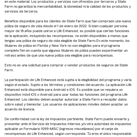
en este material. Los productos y servicios son ofrecidos por terceros y State
Farm no garantiza la mercantabilidad, la idoneidad ni la calidad de los productos y
servicios de terceros.
Beneficio disponible para los clientes de State Farm que han comprado una nueva
póliza de seguro de vida desde el 1 de enero de 2022. Si bien cualquier persona
mayor de 18 años puede unirse a Life Enhanced, es posible que ciertas funciones
de la aplicación, incluyendo las recompensas, no estén disponibles a menos que
tengas una póliza de seguro de vida elegible de State Farm.En este momento, los
titulares de póliza en Florida y New York no son elegibles para el programa
completo.Ten en cuenta que algunos titulares de póliza pueden experimentar un
retraso antes de que una nueva póliza sea elegible para recompensas.
Esto no es una solicitud para comprar o vender productos de seguros de State
Farm.
La participación de Life Enhanced está sujeta a la elegibilidad del programa y varía
según el estado. Sujeto a los términos y condiciones del acuerdo. La aplicación Life
Enhanced está disponible para Android e iOS. Es posible que se requiera un
dispositivo móvil iOS o Android para usar todas las funciones del programa Life
Enhanced. Los clientes deben aceptar autorizar a State Farm a recopilar datos
sobre salud y bienestar. Los usuarios de aplicaciones móviles deben aceptar un
acuerdo de licencia.
De conformidad con la ley de impuestos pertinente, State Farm puede enviarte y
presentar ante el Servicio de Impuestos Internos y/u otra autoridad de impuestos
aplicable un Formulario 1099-MISC (ingresos misceláneos) por el canje de
recompensas de Life Enhanced, según corresponda. Tú eres el único responsable