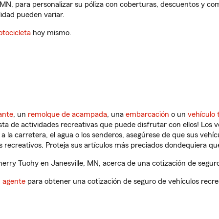
 MN, para personalizar su póliza con coberturas, descuentos y c
ilidad pueden variar.
tocicleta
hoy mismo.
ante
, un
remolque de acampada
, una
embarcación
o un
vehículo 
ista de actividades recreativas que puede disfrutar con ellos! Los 
a la carretera, el agua o los senderos, asegúrese de que sus vehí
 recreativos. Proteja sus artículos más preciados dondequiera qu
rry Tuohy en Janesville, MN, acerca de una cotización de seguro 
n agente
para obtener una cotización de seguro de vehículos recre