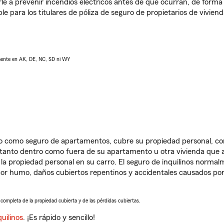
e a prevenir incendios eléctricos antes de que ocurran, de forma 
le para los titulares de póliza de seguro de propietarios de vivie
lmente en AK, DE, NC, SD ni WY
ido como seguro de apartamentos, cubre su propiedad personal, c
, tanto dentro como fuera de su apartamento u otra vivienda que a
 la propiedad personal en su carro. El seguro de inquilinos norma
or humo, daños cubiertos repentinos y accidentales causados por
a completa de la propiedad cubierta y de las pérdidas cubiertas.
uilinos
. ¡Es rápido y sencillo!