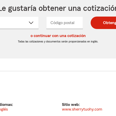
Le gustaría obtener una cotizació
cione
Código postal
Ingresa
Ingresa
Obteng
_____
un
un
re
código
código
cto
o continuar con una cotización
postal
postal
de
de
Todas las cotizaciones y documentos serán proporcionados en inglés.
egable
5
5
dígitos
dígitos
diomas:
Sitio web:
nglés
www.sherrytuohy.com