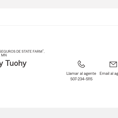
Pasar
al
contenido
principal
®
SEGUROS DE STATE FARM
,
, MN
y Tuohy
Llamar al agente
Email al a
507-234-5115