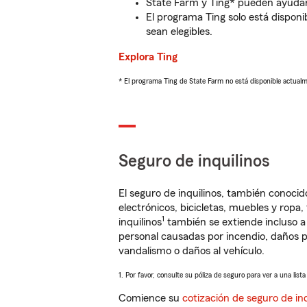
State Farm y Ting* pueden ayudarl
El programa Ting solo está disponib
sean elegibles.
Explora Ting
* El programa Ting de State Farm no está disponible actua
Seguro de inquilinos
El seguro de inquilinos, también conoc
electrónicos, bicicletas, muebles y ropa
1
inquilinos
también se extiende incluso a
personal causadas por incendio, daños p
vandalismo o daños al vehículo.
1. Por favor, consulte su póliza de seguro para ver a una list
Comience su
cotización de seguro de inq