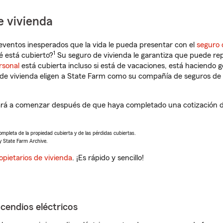
e vivienda
eventos inesperados que la vida le pueda presentar con el
seguro 
1
é está cubierto?
Su seguro de vivienda le garantiza que puede rep
rsonal
está cubierta incluso si está de vacaciones, está haciendo g
de vivienda eligen a State Farm como su compañía de seguros de 
ará a comenzar después de que haya completado una cotización de
completa de la propiedad cubierta y de las pérdidas cubiertas.
y State Farm Archive.
opietarios de vivienda
. ¡Es rápido y sencillo!
ncendios eléctricos