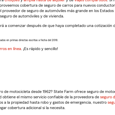
tra
choques
y
amplia hasta de alquiler
y de
viajes compartidos
. Si
s proveemos cobertura de seguro de carros para nuevos conductores
l proveedor de seguro de automóviles más grande en los Estados
seguro de automóviles y de vivienda.
rá a comenzar después de que haya completado una cotización de 
sados en primas directas escritas a fecha del 2018.
rros en línea
. ¡Es rápido y sencillo!
ro de motocicleta desde 1962? State Farm ofrece seguro de motoci
 obtiene el mismo servicio confiable de la proveedora de
seguro 
os a la propiedad hasta robo y gastos de emergencia, nuestro
segu
gar cobertura adicional si la necesita.