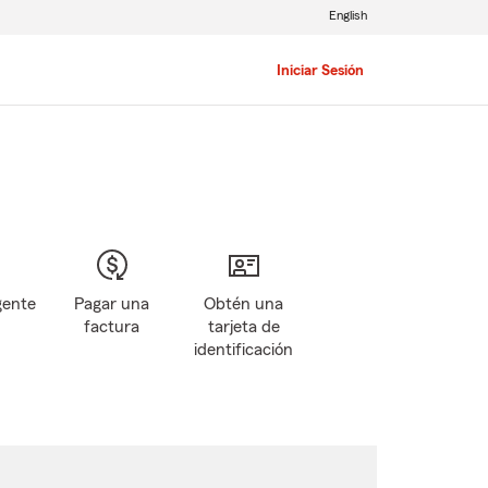
English
Iniciar Sesión
gente
Pagar una
Obtén una
factura
tarjeta de
identificación