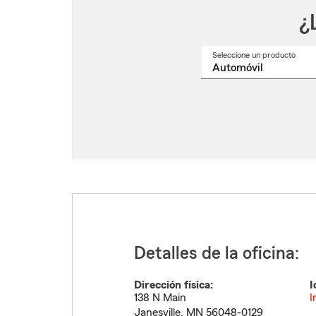
¿
Seleccione un producto
Selec
un
nomb
de
produ
del
menú
despl
Detalles de la oficina:
Dirección física:
I
138 N Main
I
Janesville
,
MN
56048-0129