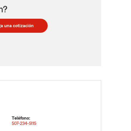
n?
a una cotización
Teléfono:
507-234-5115