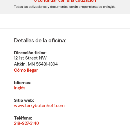
o continuar con una cotización
dígitos
dígitos
Todas las cotizaciones y documentos serán proporcionados en inglés.
Detalles de la oficina:
Dirección física:
12 1st Street NW
Aitkin
,
MN
56431-1304
Cómo llegar
Idiomas:
Inglés
Sitio web:
www.terrybutenhoff.com
Teléfono:
218-927-3140