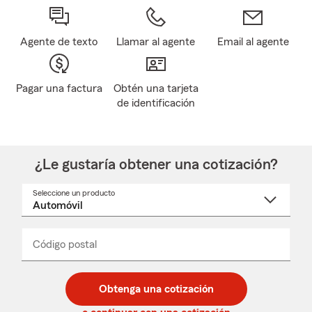
Agente de texto
Llamar al agente
Email al agente
Pagar una factura
Obtén una tarjeta
de identificación
¿Le gustaría obtener una cotización?
Seleccione un producto
Seleccione
un
nombre
de
producto
del
Código postal
Ingresa
Ingresa
_____
menú
un
un
desplegable
código
código
postal
postal
Obtenga una cotización
de
de
5
5