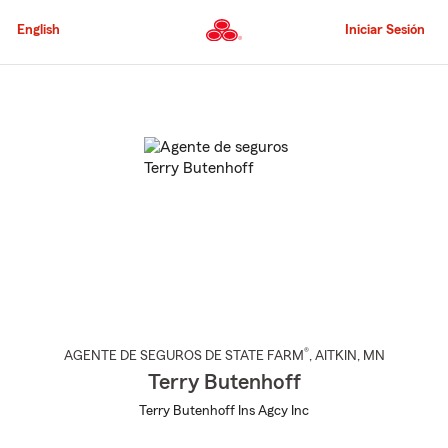
Pasar
al
English
Iniciar Sesión
contenido
principal
Comienzo
del
contenido
principal
®
AGENTE DE SEGUROS DE STATE FARM
,
AITKIN
, MN
Terry Butenhoff
Terry Butenhoff Ins Agcy Inc