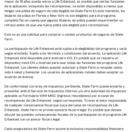
mayor de 18 años puede unirse a Life Enhanced, es posible que ciertas funciones
de la aplicación, incluyendo las recompensas, no estén disponibles a menos que
tengas una póliza de seguro de vida elegible de State Farm.En este momento, los
titulares de póliza en Florida y New York no son elegibles para el programa
completo.Ten en cuenta que algunos titulares de póliza pueden experimentar un
retraso antes de que una nueva póliza sea elegible para recompensas.
Esto no es una solicitud para comprar o vender productos de seguros de State
Farm.
La participación de Life Enhanced está sujeta a la elegibilidad del programa y varía
según el estado. Sujeto a los términos y condiciones del acuerdo. La aplicación Life
Enhanced está disponible para Android e iOS. Es posible que se requiera un
dispositivo móvil iOS o Android para usar todas las funciones del programa Life
Enhanced. Los clientes deben aceptar autorizar a State Farm a recopilar datos
sobre salud y bienestar. Los usuarios de aplicaciones móviles deben aceptar un
acuerdo de licencia.
De conformidad con la ley de impuestos pertinente, State Farm puede enviarte y
presentar ante el Servicio de Impuestos Internos y/u otra autoridad de impuestos
aplicable un Formulario 1099-MISC (ingresos misceláneos) por el canje de
recompensas de Life Enhanced, según corresponda. Tú eres el único responsable
de cualquier consecuencia fiscal que surja del canje de recompensas de Life
Enhanced. State Farm no provee asesoría fiscal ni legal. Es posible que desees
discutir las posibles consecuencias fiscales de tu participación en el programa Life
Enhanced con un asesor fiscal o legal.
Cada aseguradora de State Farm asume la exclusiva responsabilidad financiera