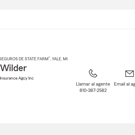
Pasar
al
contenido
principal
®
SEGUROS DE STATE FARM
,
YALE
, MI
Wilder
Insurance Agcy Inc
Llamar al agente
Email al a
810-387-2582