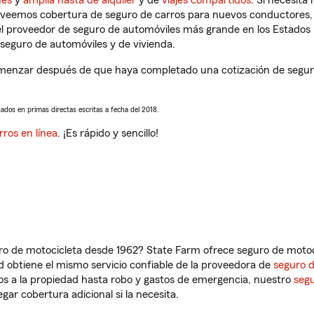
ues
y
amplia hasta de alquiler
y de
viajes compartidos
. Si necesita
roveemos cobertura de seguro de carros para nuevos conductores, v
l proveedor de seguro de automóviles más grande en los Estados
seguro de automóviles y de vivienda.
menzar después de que haya completado una cotización de seguro 
sados en primas directas escritas a fecha del 2018.
rros en línea
. ¡Es rápido y sencillo!
ro de motocicleta desde 1962? State Farm ofrece seguro de motoci
 obtiene el mismo servicio confiable de la proveedora de
seguro 
os a la propiedad hasta robo y gastos de emergencia, nuestro
segu
gar cobertura adicional si la necesita.