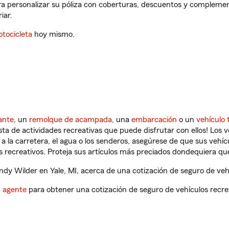
ra personalizar su póliza con coberturas, descuentos y complemen
iar.
tocicleta
hoy mismo.
ante
, un
remolque de acampada
, una
embarcación
o un
vehículo 
ista de actividades recreativas que puede disfrutar con ellos! Los 
a la carretera, el agua o los senderos, asegúrese de que sus vehí
 recreativos. Proteja sus artículos más preciados dondequiera qu
y Wilder en Yale, MI, acerca de una cotización de seguro de vehí
n agente
para obtener una cotización de seguro de vehículos recre