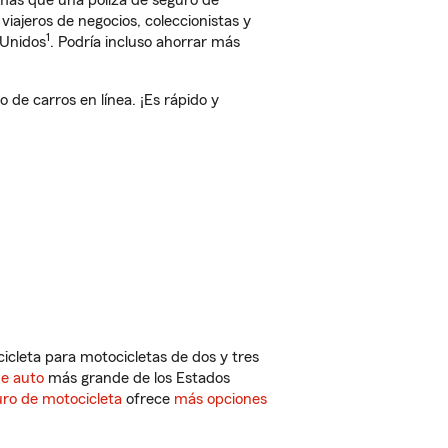
 más que una póliza de seguro de
iajeros de negocios, coleccionistas y
1
 Unidos
. Podría incluso ahorrar más
de carros en línea. ¡Es rápido y
cleta para motocicletas de dos y tres
de auto
más grande de los Estados
ro de motocicleta
ofrece
más opciones