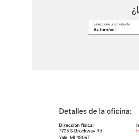
¿
Seleccione un producto
Selec
un
nomb
de
produ
del
menú
despl
Detalles de la oficina:
Dirección física:
I
7705 S Brockway Rd
I
Yale
,
MI
48097