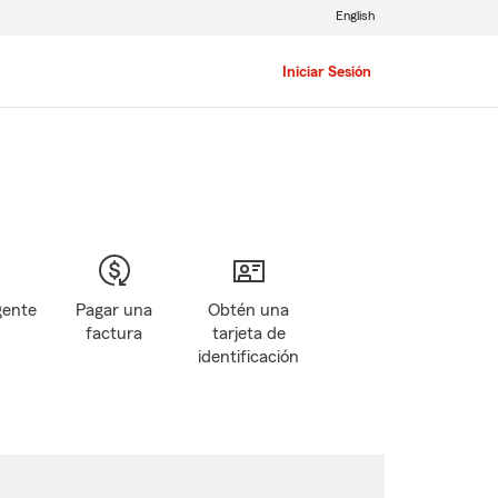
English
Iniciar Sesión
gente
Pagar una
Obtén una
factura
tarjeta de
identificación