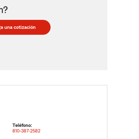
n?
a una cotización
Teléfono:
810-387-2582