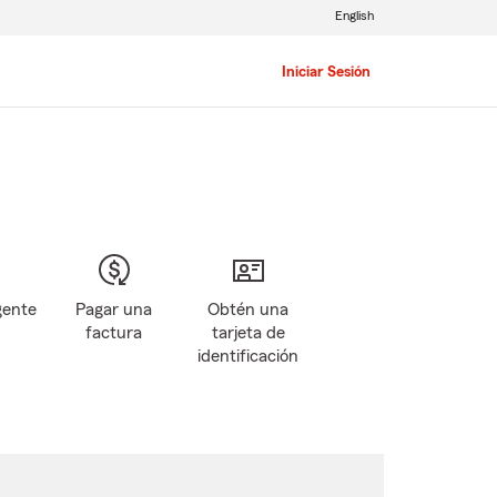
English
Iniciar Sesión
gente
Pagar una
Obtén una
factura
tarjeta de
identificación