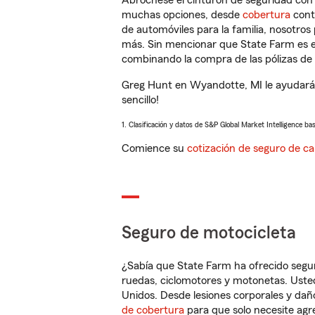
Abróchese el cinturón de seguridad co
muchas opciones, desde
cobertura
con
de automóviles para la familia, nosotro
más. Sin mencionar que State Farm es e
combinando la compra de las pólizas de 
Greg Hunt en Wyandotte, MI le ayudará 
sencillo!
1. Clasificación y datos de S&P Global Market Intelligence ba
Comience su
cotización de seguro de ca
Seguro de motocicleta
¿Sabía que State Farm ha ofrecido segu
ruedas, ciclomotores y motonetas. Usted
Unidos. Desde lesiones corporales y dañ
de cobertura
para que solo necesite agre