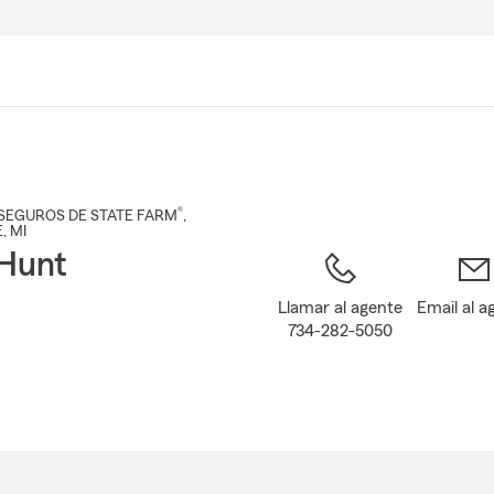
Pasar
al
contenido
principal
®
SEGUROS DE STATE FARM
,
E
, MI
Hunt
Llamar al agente
Email al a
734-282-5050