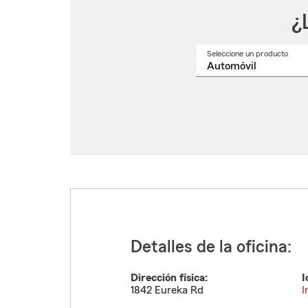
¿
Seleccione un producto
Selec
un
nomb
de
produ
del
menú
despl
Detalles de la oficina:
Dirección física:
I
1842 Eureka Rd
I