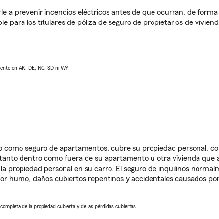
e a prevenir incendios eléctricos antes de que ocurran, de forma 
le para los titulares de póliza de seguro de propietarios de vivie
lmente en AK, DE, NC, SD ni WY
ido como seguro de apartamentos, cubre su propiedad personal, c
, tanto dentro como fuera de su apartamento u otra vivienda que a
 la propiedad personal en su carro. El seguro de inquilinos norma
or humo, daños cubiertos repentinos y accidentales causados por
a completa de la propiedad cubierta y de las pérdidas cubiertas.