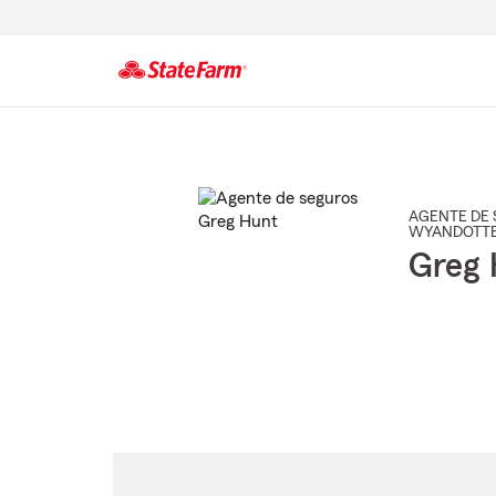
Comienzo
del
contenido
principal
AGENTE DE 
WYANDOTT
Greg 