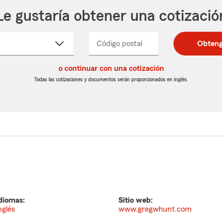
Le gustaría obtener una cotizació
cione
Código postal
Ingresa
Ingresa
Obteng
_____
un
un
re
código
código
cto
o continuar con una cotización
postal
postal
de
de
Todas las cotizaciones y documentos serán proporcionados en inglés.
egable
5
5
dígitos
dígitos
diomas:
Sitio web:
nglés
www.gregwhunt.com