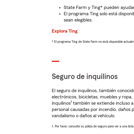
State Farm y Ting* pueden ayudarl
El programa Ting solo está disponib
sean elegibles.
Explora Ting
* El programa Ting de State Farm no está disponible actua
Seguro de inquilinos
El seguro de inquilinos, también conoc
electrónicos, bicicletas, muebles y ropa
1
inquilinos
también se extiende incluso a
personal causadas por incendio, daños p
vandalismo o daños al vehículo.
1. Por favor, consulte su póliza de seguro para ver a una list