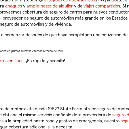
n State Farm y obtenga
el seguro de automóviles
en Wyandotte, MI 
tra
choques
y
amplia hasta de alquiler
y de
viajes compartidos
. Si
s proveemos cobertura de seguro de carros para nuevos conductores
l proveedor de seguro de automóviles más grande en los Estados
seguro de automóviles y de vivienda.
a comenzar después de que haya completado una cotización de seg
sados en primas directas escritas a fecha del 2018.
rros en línea
. ¡Es rápido y sencillo!
ro de motocicleta desde 1962? State Farm ofrece seguro de motoci
 obtiene el mismo servicio confiable de la proveedora de
seguro 
os a la propiedad hasta robo y gastos de emergencia, nuestro
segu
gar cobertura adicional si la necesita.