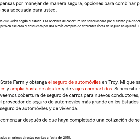
pensas por manejar de manera segura, opciones para combinar pó
e sea adecuada para usted.
 que varían según el estado. Las opciones de cobertura son seleccionadas por el cliente y la disponib
, pero en ese caso el descuento por dos o más compras de diferentes líneas de seguro no aplicará. 
n State Farm y obtenga
el seguro de automóviles
en Troy, MI que s
ues
y
amplia hasta de alquiler
y de
viajes compartidos
. Si necesita
roveemos cobertura de seguro de carros para nuevos conductores, v
l proveedor de seguro de automóviles más grande en los Estados
seguro de automóviles y de vivienda.
 comenzar después de que haya completado una cotización de segu
sados en primas directas escritas a fecha del 2018.