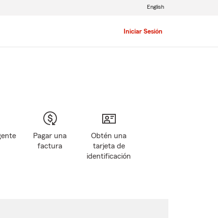
English
Iniciar Sesión
gente
Pagar una
Obtén una
factura
tarjeta de
identificación