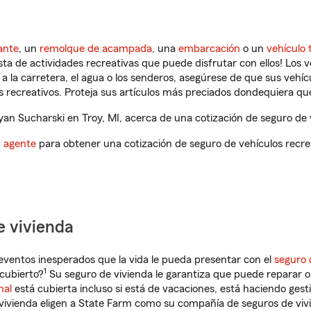
ante
, un
remolque de acampada
, una
embarcación
o un
vehículo 
ista de actividades recreativas que puede disfrutar con ellos! Los 
a la carretera, el agua o los senderos, asegúrese de que sus vehí
 recreativos. Proteja sus artículos más preciados dondequiera qu
n Sucharski en Troy, MI, acerca de una cotización de seguro de v
n agente
para obtener una cotización de seguro de vehículos recre
e vivienda
eventos inesperados que la vida le pueda presentar con el
seguro 
1
cubierto?
Su seguro de vivienda le garantiza que puede reparar o
nal
está cubierta incluso si está de vacaciones, está haciendo gest
vivienda eligen a State Farm como su compañía de seguros de viv