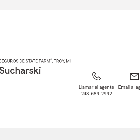
Pasar
al
contenido
principal
®
SEGUROS DE STATE FARM
,
TROY
, MI
Sucharski
Llamar al agente
Email al a
248-689-2992