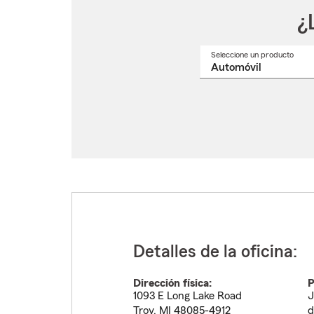
¿
Seleccione un producto
Selec
un
nomb
de
produ
del
menú
despl
Detalles de la oficina:
Dirección física:
P
1093 E Long Lake Road
J
Troy
,
MI
48085-4912
d