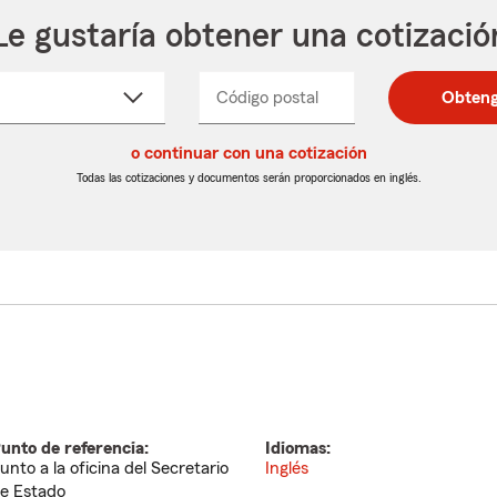
Le gustaría obtener una cotizació
cione
Código postal
Ingresa
Ingresa
Obteng
_____
un
un
re
código
código
cto
o continuar con una cotización
postal
postal
de
de
Todas las cotizaciones y documentos serán proporcionados en inglés.
egable
5
5
dígitos
dígitos
unto de referencia:
Idiomas:
unto a la oficina del Secretario
Inglés
e Estado