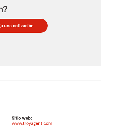
n?
a una cotización
Sitio web:
www.troyagent.com