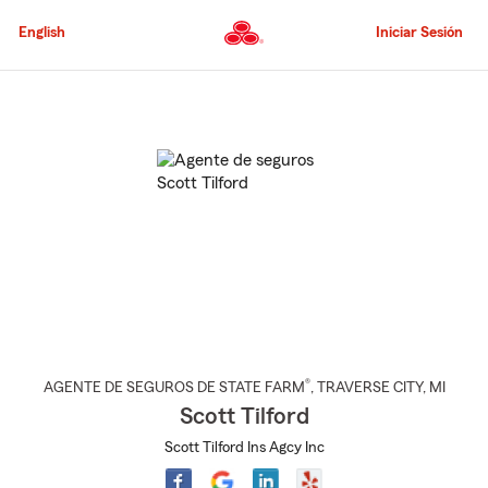
Pasar
al
English
Iniciar Sesión
contenido
principal
Comienzo
del
contenido
principal
®
AGENTE DE SEGUROS DE STATE FARM
,
TRAVERSE CITY
, MI
Scott Tilford
Scott Tilford Ins Agcy Inc