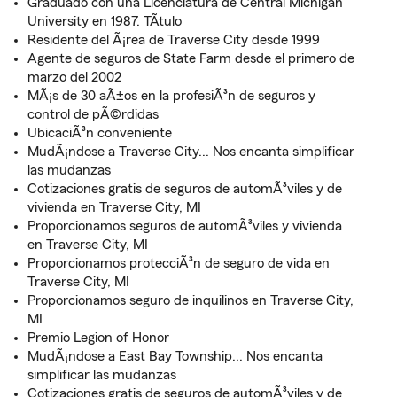
Graduado con una Licenciatura de Central Michigan
University en 1987. TÃ­tulo
Residente del Ã¡rea de Traverse City desde 1999
Agente de seguros de State Farm desde el primero de
marzo del 2002
MÃ¡s de 30 aÃ±os en la profesiÃ³n de seguros y
control de pÃ©rdidas
UbicaciÃ³n conveniente
MudÃ¡ndose a Traverse City... Nos encanta simplificar
las mudanzas
Cotizaciones gratis de seguros de automÃ³viles y de
vivienda en Traverse City, MI
Proporcionamos seguros de automÃ³viles y vivienda
en Traverse City, MI
Proporcionamos protecciÃ³n de seguro de vida en
Traverse City, MI
Proporcionamos seguro de inquilinos en Traverse City,
MI
Premio Legion of Honor
MudÃ¡ndose a East Bay Township... Nos encanta
simplificar las mudanzas
Cotizaciones gratis de seguros de automÃ³viles y de