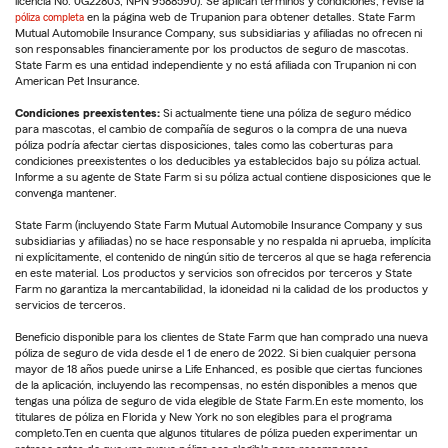
licencia No. 0G22803, NPN 9588590). Se aplican términos y condiciones, revise la
póliza completa
en la página web de Trupanion para obtener detalles. State Farm
Mutual Automobile Insurance Company, sus subsidiarias y afiliadas no ofrecen ni
son responsables financieramente por los productos de seguro de mascotas.
State Farm es una entidad independiente y no está afiliada con Trupanion ni con
American Pet Insurance.
Condiciones preexistentes:
Si actualmente tiene una póliza de seguro médico
para mascotas, el cambio de compañía de seguros o la compra de una nueva
póliza podría afectar ciertas disposiciones, tales como las coberturas para
condiciones preexistentes o los deducibles ya establecidos bajo su póliza actual.
Informe a su agente de State Farm si su póliza actual contiene disposiciones que le
convenga mantener.
State Farm (incluyendo State Farm Mutual Automobile Insurance Company y sus
subsidiarias y afiliadas) no se hace responsable y no respalda ni aprueba, implícita
ni explícitamente, el contenido de ningún sitio de terceros al que se haga referencia
en este material. Los productos y servicios son ofrecidos por terceros y State
Farm no garantiza la mercantabilidad, la idoneidad ni la calidad de los productos y
servicios de terceros.
Beneficio disponible para los clientes de State Farm que han comprado una nueva
póliza de seguro de vida desde el 1 de enero de 2022. Si bien cualquier persona
mayor de 18 años puede unirse a Life Enhanced, es posible que ciertas funciones
de la aplicación, incluyendo las recompensas, no estén disponibles a menos que
tengas una póliza de seguro de vida elegible de State Farm.En este momento, los
titulares de póliza en Florida y New York no son elegibles para el programa
completo.Ten en cuenta que algunos titulares de póliza pueden experimentar un