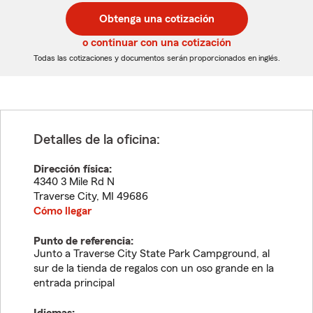
postal
postal
Obtenga una cotización
de
de
5
5
o continuar con una cotización
dígitos
dígitos
Todas las cotizaciones y documentos serán proporcionados en inglés.
Detalles de la oficina:
Dirección física:
4340 3 Mile Rd N
Traverse City
,
MI
49686
Cómo llegar
Punto de referencia:
Junto a Traverse City State Park Campground, al
sur de la tienda de regalos con un oso grande en la
entrada principal