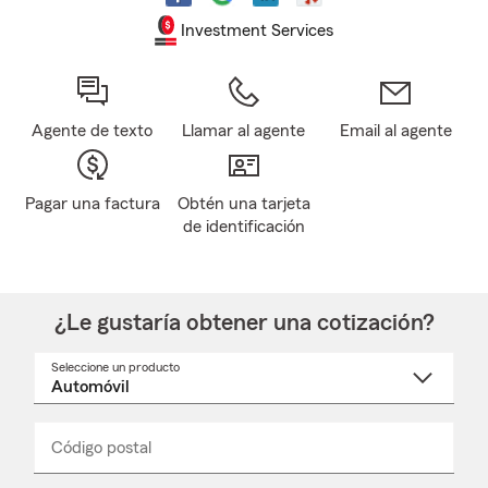
Investment Services
Agente de texto
Llamar al agente
Email al agente
Pagar una factura
Obtén una tarjeta
de identificación
¿Le gustaría obtener una cotización?
Seleccione un producto
Seleccione
un
nombre
de
producto
del
Código postal
Ingresa
Ingresa
_____
menú
un
un
desplegable
código
código