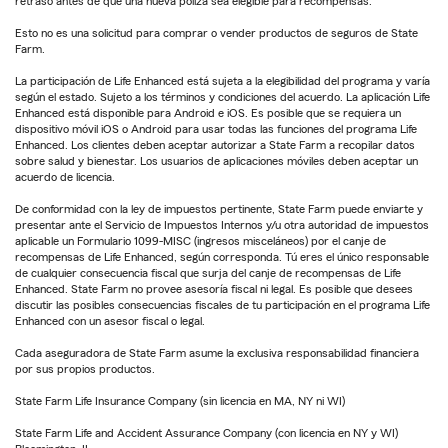
retraso antes de que una nueva póliza sea elegible para recompensas.
Esto no es una solicitud para comprar o vender productos de seguros de State
Farm.
La participación de Life Enhanced está sujeta a la elegibilidad del programa y varía
según el estado. Sujeto a los términos y condiciones del acuerdo. La aplicación Life
Enhanced está disponible para Android e iOS. Es posible que se requiera un
dispositivo móvil iOS o Android para usar todas las funciones del programa Life
Enhanced. Los clientes deben aceptar autorizar a State Farm a recopilar datos
sobre salud y bienestar. Los usuarios de aplicaciones móviles deben aceptar un
acuerdo de licencia.
De conformidad con la ley de impuestos pertinente, State Farm puede enviarte y
presentar ante el Servicio de Impuestos Internos y/u otra autoridad de impuestos
aplicable un Formulario 1099-MISC (ingresos misceláneos) por el canje de
recompensas de Life Enhanced, según corresponda. Tú eres el único responsable
de cualquier consecuencia fiscal que surja del canje de recompensas de Life
Enhanced. State Farm no provee asesoría fiscal ni legal. Es posible que desees
discutir las posibles consecuencias fiscales de tu participación en el programa Life
Enhanced con un asesor fiscal o legal.
Cada aseguradora de State Farm asume la exclusiva responsabilidad financiera
por sus propios productos.
State Farm Life Insurance Company (sin licencia en MA, NY ni WI)
State Farm Life and Accident Assurance Company (con licencia en NY y WI)