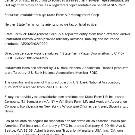
behalf of SFIMC. In addition to acting as an investment adviser representative, an
IAR agent also may serve as a registered representative on behalf of SFVPMC.
Securities available through State Farm VP Management Corp.
Neither State Farm nor its agents provide tax or legal advice.
State Farm VP Management Corp. is a separate entity from those affiliated and/or
unaffiliated entities which provide advisory services, banking and insurance
products. AP2025/02/0260
Dirección del supervisor de valores: 1 State Farm Plaza, Bloomington, IL 61710-
0001 Teléfono: 810-224-6375
Installment loans are offered by U.S. Bank National Association. Deposit products
are offered by U.S. Bank National Association. Member FDIC.
The creditor and issuer of this credit card is U.S. Bank National Association,
pursuant to a license from Visa U.S.A. Inc.
El seguro de vida y las anualidades son emitidos por State Farm Life Insurance
Company. (Sin licencia en MA, NY y WI) State Farm Life and Accident Assurance
Company (con licencia en New York y Wisconsin) Oficinas centrales, Bloomington,
Illinois.
Los productos de seguro de mascotas son suscritos en los Estados Unidos por
American Pet Insurance Company y ZPIC Insurance Company, 6100-4th Ave S,
Seattle, WA 98108. Administrado por Trupanion Managers USA, Inc. (CA: con