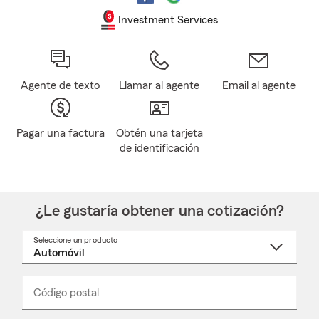
Investment Services
Agente de texto
Llamar al agente
Email al agente
Pagar una factura
Obtén una tarjeta
de identificación
¿Le gustaría obtener una cotización?
Seleccione un producto
Seleccione
un
nombre
de
producto
del
Código postal
Ingresa
Ingresa
_____
menú
un
un
desplegable
código
código