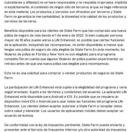
subsidiarias y afiliadas) no se hace responsable y no respalda ni aprueba, implícita
ni explícitamente, el contenido de ningún sitio de terceros al que se haga referencia
en este material. Los productos y servicios son ofrecidos por terceros y State
Farm no garantiza la mercantabilidad, la idoneidad ni la calidad de los productos y
servicios de terceros.
Beneficio disponible para los clientes de State Farm que han comprado una nueva
póliza de seguro de vida desde el 1 de enero de 2022. Si bien cualquier persona
mayor de 18 años puede unirse a Life Enhanced, es posible que ciertas funciones
de la aplicación, incluyendo las recompensas, no estén disponibles a menos que
tengas una póliza de seguro de vida elegible de State Farm.En este momento, los
titulares de póliza en Florida y New York no son elegibles para el programa
completo.Ten en cuenta que algunos titulares de póliza pueden experimentar un
retraso antes de que una nueva póliza sea elegible para recompensas.
Esto no es una solicitud para comprar o vender productos de seguros de State
Farm.
La participación de Life Enhanced está sujeta a la elegibilidad del programa y varía
según el estado. Sujeto a los términos y condiciones del acuerdo. La aplicación Life
Enhanced está disponible para Android e iOS. Es posible que se requiera un
dispositivo móvil iOS o Android para usar todas las funciones del programa Life
Enhanced. Los clientes deben aceptar autorizar a State Farm a recopilar datos
sobre salud y bienestar. Los usuarios de aplicaciones móviles deben aceptar un
acuerdo de licencia.
De conformidad con la ley de impuestos pertinente, State Farm puede enviarte y
presentar ante el Servicio de Impuestos Internos y/u otra autoridad de impuestos