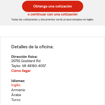
postal
postal
Obtenga una cotización
de
de
5
5
o continuar con una cotización
dígitos
dígitos
Todas las cotizaciones y documentos serán proporcionados en inglés.
Detalles de la oficina:
Dirección física:
25755 Goddard Rd
Taylor
,
MI
48180-4057
Cómo llegar
Idiomas:
Inglés
Armenio
Árabe
Turco