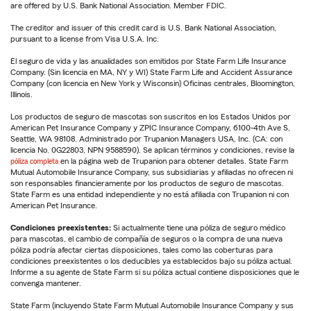
are offered by U.S. Bank National Association. Member FDIC.
The creditor and issuer of this credit card is U.S. Bank National Association,
pursuant to a license from Visa U.S.A. Inc.
El seguro de vida y las anualidades son emitidos por State Farm Life Insurance
Company. (Sin licencia en MA, NY y WI) State Farm Life and Accident Assurance
Company (con licencia en New York y Wisconsin) Oficinas centrales, Bloomington,
Illinois.
Los productos de seguro de mascotas son suscritos en los Estados Unidos por
American Pet Insurance Company y ZPIC Insurance Company, 6100-4th Ave S,
Seattle, WA 98108. Administrado por Trupanion Managers USA, Inc. (CA: con
licencia No. 0G22803, NPN 9588590). Se aplican términos y condiciones, revise la
póliza completa
en la página web de Trupanion para obtener detalles. State Farm
Mutual Automobile Insurance Company, sus subsidiarias y afiliadas no ofrecen ni
son responsables financieramente por los productos de seguro de mascotas.
State Farm es una entidad independiente y no está afiliada con Trupanion ni con
American Pet Insurance.
Condiciones preexistentes:
Si actualmente tiene una póliza de seguro médico
para mascotas, el cambio de compañía de seguros o la compra de una nueva
póliza podría afectar ciertas disposiciones, tales como las coberturas para
condiciones preexistentes o los deducibles ya establecidos bajo su póliza actual.
Informe a su agente de State Farm si su póliza actual contiene disposiciones que le
convenga mantener.
State Farm (incluyendo State Farm Mutual Automobile Insurance Company y sus