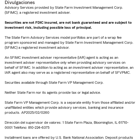
Divulgaciones
Advisory Services provided by State Farm Investment Management Corp.
(SFIMC), a registered investment adviser.
Securities are not FDIC insured, are not bank guaranteed and are subject to
investment risk, including possible loss of principal.
The State Farm Advisory Services model portfolios are part of a wrap fee
program sponsored and managed by State Farm Investment Management Corp.
(SFIMC) a registered investment advisor.
An SFIMC investment adviser representative (IAR) agent is acting as an
investment adviser representative only when providing advisory services on
behalf of SFIMC. In addition to acting as an investment adviser representative, an
IAR agent also may serve as a registered representative on behalf of SFVPMC.
Securities available through State Farm VP Management Corp.
Neither State Farm nor its agents provide tax or legal advice.
State Farm VP Management Corp. is a separate entity from those affiliated and/or
unaffiliated entities which provide advisory services, banking and insurance
products. AP2025/02/0260
Dirección del supervisor de valores: 1 State Farm Plaza, Bloomington, IL 61710-
0001 Teléfono: 810-224-6375
Installment loans are offered by U.S. Bank National Association. Deposit products