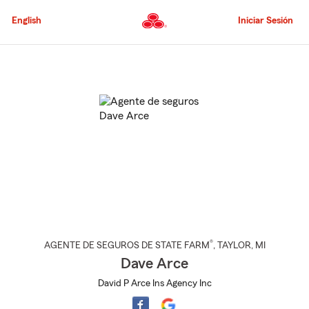
Pasar
al
English
Iniciar Sesión
contenido
principal
Comienzo
del
contenido
principal
®
AGENTE DE SEGUROS DE STATE FARM
,
TAYLOR
, MI
Dave Arce
David P Arce Ins Agency Inc