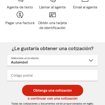
Agente de texto
Llamar al agente
Email al agente
Pagar una factura
Obtén una tarjeta
de identificación
¿Le gustaría obtener una cotización?
Seleccione un producto
Seleccione
un
nombre
de
producto
del
Código postal
Ingresa
Ingresa
_____
menú
un
un
desplegable
código
código
postal
postal
Obtenga una cotización
de
de
5
5
o continuar con una cotización
dígitos
dígitos
Todas las cotizaciones y documentos serán proporcionados en inglés.