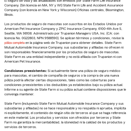
El seguro de vida y las anualidades son emitidos por State Farm Life Insurance
Company. (Sin licencia en MA, NY y WI) State Farm Life and Accident Assurance
Company (con licencia en New York y Wisconsin) Oficinas centrales, Bloomington,
Illinois.
Los productos de seguro de mascotas son suscritos en los Estados Unidos por
American Pet Insurance Company y ZPIC Insurance Company, 6100-4th Ave S,
Seattle, WA 98108. Administrado por Trupanion Managers USA, Inc. (CA: con
licencia No. 0G22803, NPN 9588590). Se aplican términos y condiciones, revise la
póliza completa
en la página web de Trupanion para obtener detalles. State Farm
Mutual Automobile Insurance Company, sus subsidiarias y afiliadas no ofrecen ni
son responsables financieramente por los productos de seguro de mascotas.
State Farm es una entidad independiente y no está afiliada con Trupanion ni con
American Pet Insurance.
Condiciones preexistentes:
Si actualmente tiene una póliza de seguro médico
para mascotas, el cambio de compañía de seguros o la compra de una nueva
póliza podría afectar ciertas disposiciones, tales como las coberturas para
condiciones preexistentes o los deducibles ya establecidos bajo su póliza actual.
Informe a su agente de State Farm si su póliza actual contiene disposiciones que le
convenga mantener.
State Farm (incluyendo State Farm Mutual Automobile Insurance Company y sus
subsidiarias y afiliadas) no se hace responsable y no respalda ni aprueba, implícita
ni explícitamente, el contenido de ningún sitio de terceros al que se haga referencia
en este material. Los productos y servicios son ofrecidos por terceros y State
Farm no garantiza la mercantabilidad, la idoneidad ni la calidad de los productos y
servicios de terceros.