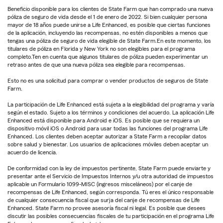
Beneficio disponible para los clientes de State Farm que han comprado una nueva
póliza de seguro de vida desde el 1 de enero de 2022. Si bien cualquier persona
mayor de 18 años puede unirse a Life Enhanced, es posible que ciertas funciones
de la aplicación, incluyendo las recompensas, no estén disponibles a menos que
tengas una póliza de seguro de vida elegible de State Farm.En este momento, los
titulares de póliza en Florida y New York no son elegibles para el programa
completo.Ten en cuenta que algunos titulares de póliza pueden experimentar un
retraso antes de que una nueva póliza sea elegible para recompensas.
Esto no es una solicitud para comprar o vender productos de seguros de State
Farm.
La participación de Life Enhanced está sujeta a la elegibilidad del programa y varía
según el estado. Sujeto a los términos y condiciones del acuerdo. La aplicación Life
Enhanced está disponible para Android e iOS. Es posible que se requiera un
dispositivo móvil iOS o Android para usar todas las funciones del programa Life
Enhanced. Los clientes deben aceptar autorizar a State Farm a recopilar datos
sobre salud y bienestar. Los usuarios de aplicaciones móviles deben aceptar un
acuerdo de licencia.
De conformidad con la ley de impuestos pertinente, State Farm puede enviarte y
presentar ante el Servicio de Impuestos Internos y/u otra autoridad de impuestos
aplicable un Formulario 1099-MISC (ingresos misceláneos) por el canje de
recompensas de Life Enhanced, según corresponda. Tú eres el único responsable
de cualquier consecuencia fiscal que surja del canje de recompensas de Life
Enhanced. State Farm no provee asesoría fiscal ni legal. Es posible que desees
discutir las posibles consecuencias fiscales de tu participación en el programa Life