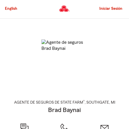
Pasar
al
English
Iniciar Sesión
contenido
principal
Comienzo
del
contenido
principal
®
AGENTE DE SEGUROS DE STATE FARM
,
SOUTHGATE
, MI
Brad Baynai