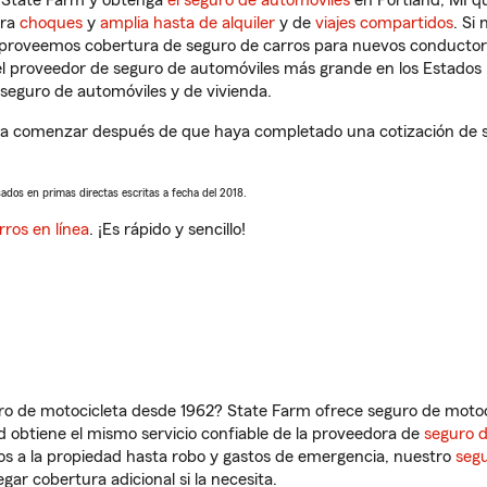
n State Farm y obtenga
el seguro de automóviles
en Portland, MI qu
tra
choques
y
amplia hasta de alquiler
y de
viajes compartidos
. Si
s proveemos cobertura de seguro de carros para nuevos conductores
l proveedor de seguro de automóviles más grande en los Estados
seguro de automóviles y de vivienda.
 a comenzar después de que haya completado una cotización de seg
sados en primas directas escritas a fecha del 2018.
rros en línea
. ¡Es rápido y sencillo!
ro de motocicleta desde 1962? State Farm ofrece seguro de motoci
 obtiene el mismo servicio confiable de la proveedora de
seguro 
os a la propiedad hasta robo y gastos de emergencia, nuestro
segu
gar cobertura adicional si la necesita.