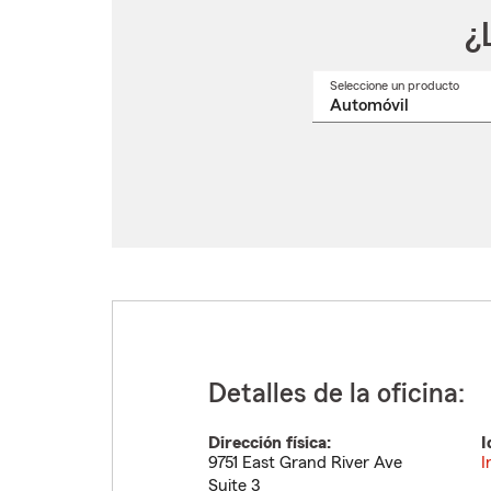
¿
Seleccione un producto
Selec
un
nomb
de
produ
del
menú
despl
Detalles de la oficina:
Dirección física:
I
9751 East Grand River Ave
I
Suite 3