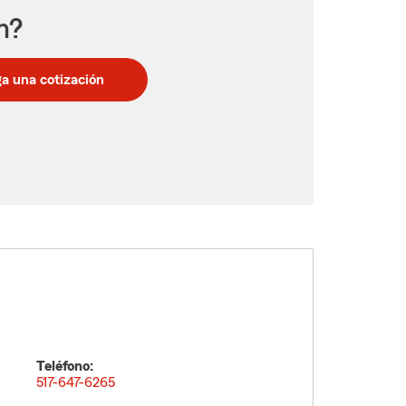
n?
a una cotización
Teléfono:
517-647-6265