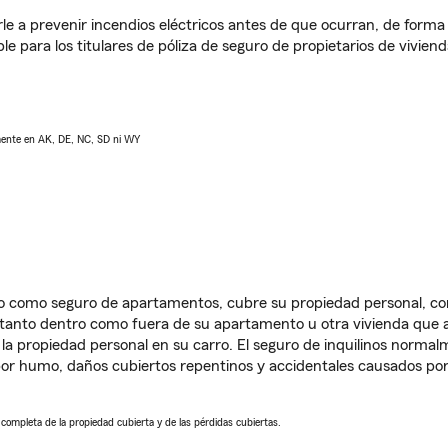
e a prevenir incendios eléctricos antes de que ocurran, de forma 
le para los titulares de póliza de seguro de propietarios de vivie
lmente en AK, DE, NC, SD ni WY
ido como seguro de apartamentos, cubre su propiedad personal, c
, tanto dentro como fuera de su apartamento u otra vivienda que a
 la propiedad personal en su carro. El seguro de inquilinos norma
or humo, daños cubiertos repentinos y accidentales causados por
a completa de la propiedad cubierta y de las pérdidas cubiertas.