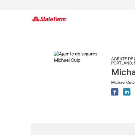
Comienzo
del
contenido
principal
AGENTE DE 
PORTLAND
,
Micha
Michael Culp 