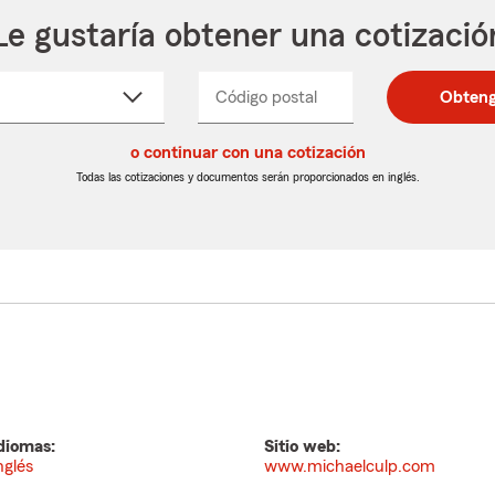
Le gustaría obtener una cotizació
cione
Código postal
Ingresa
Ingresa
Obteng
_____
un
un
re
código
código
cto
o continuar con una cotización
postal
postal
de
de
Todas las cotizaciones y documentos serán proporcionados en inglés.
egable
5
5
dígitos
dígitos
diomas:
Sitio web:
nglés
www.michaelculp.com