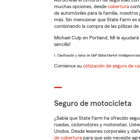
Abróchese el cinturón de seguridad co
muchas opciones, desde
cobertura
con
de automóviles para la familia, nosotro
más. Sin mencionar que State Farm es e
combinando la compra de las pólizas de 
Michael Culp en Portland, MI le ayudará
sencillo!
1. Clasificación y datos de S&P Global Market Intelligence ba
Comience su
cotización de seguro de ca
Seguro de motocicleta
¿Sabía que State Farm ha ofrecido segu
ruedas, ciclomotores y motonetas. Usted
Unidos. Desde lesiones corporales y dañ
de cobertura
para que solo necesite agre