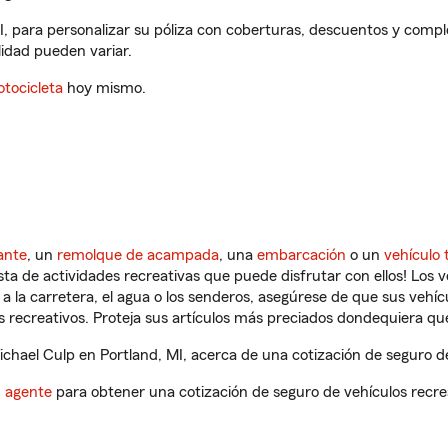
I, para personalizar su póliza con coberturas, descuentos y comp
ilidad pueden variar.
tocicleta
hoy mismo.
ante
, un
remolque de acampada
, una
embarcación
o un
vehículo 
ista de actividades recreativas que puede disfrutar con ellos! Los 
a la carretera, el agua o los senderos, asegúrese de que sus vehí
 recreativos. Proteja sus artículos más preciados dondequiera qu
hael Culp en Portland, MI, acerca de una cotización de seguro de
n agente
para obtener una cotización de seguro de vehículos recre