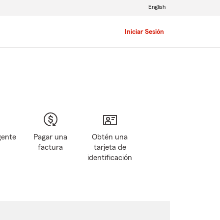
English
Iniciar Sesión
gente
Pagar una
Obtén una
factura
tarjeta de
identificación