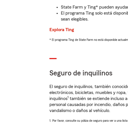
State Farm y Ting* pueden ayudarl
El programa Ting solo está disponib
sean elegibles.
Explora Ting
* El programa Ting de State Farm no está disponible actua
Seguro de inquilinos
El seguro de inquilinos, también conoc
electrónicos, bicicletas, muebles y ropa
1
inquilinos
también se extiende incluso a
personal causadas por incendio, daños p
vandalismo o daños al vehículo.
1. Por favor, consulte su póliza de seguro para ver a una list