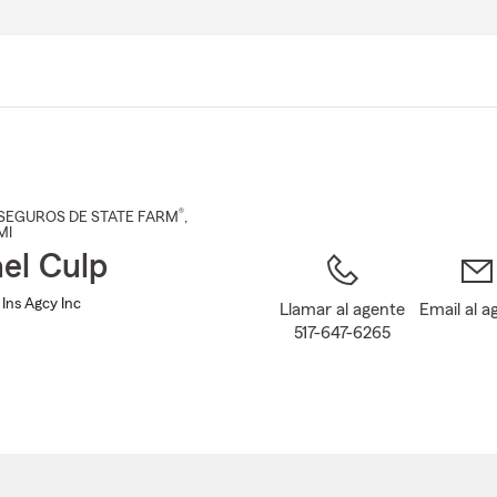
Pasar
al
contenido
principal
®
SEGUROS DE STATE FARM
,
 MI
el Culp
Ins Agcy Inc
Llamar al agente
Email al a
517-647-6265