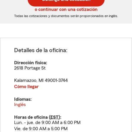
de
de
5
5
o continuar con una cotización
dígitos
dígitos
Todas las cotizaciones y documentos serán proporcionados en inglés.
Detalles de la oficina:
Dirección física:
2618 Portage St
Kalamazoo
,
MI
49001-3744
Cómo llegar
Idiomas:
Inglés
Horas de oficina (
EST
):
Lun. - jue. de 9:00 AM a 6:00 PM
Vie. de 9:00 AM a 5:00 PM