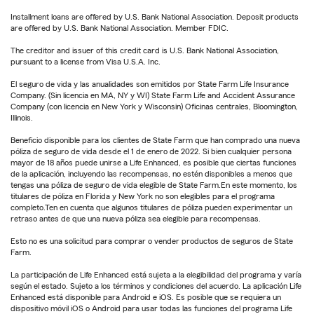
Installment loans are offered by U.S. Bank National Association. Deposit products
are offered by U.S. Bank National Association. Member FDIC.
The creditor and issuer of this credit card is U.S. Bank National Association,
pursuant to a license from Visa U.S.A. Inc.
El seguro de vida y las anualidades son emitidos por State Farm Life Insurance
Company. (Sin licencia en MA, NY y WI) State Farm Life and Accident Assurance
Company (con licencia en New York y Wisconsin) Oficinas centrales, Bloomington,
Illinois.
Beneficio disponible para los clientes de State Farm que han comprado una nueva
póliza de seguro de vida desde el 1 de enero de 2022. Si bien cualquier persona
mayor de 18 años puede unirse a Life Enhanced, es posible que ciertas funciones
de la aplicación, incluyendo las recompensas, no estén disponibles a menos que
tengas una póliza de seguro de vida elegible de State Farm.En este momento, los
titulares de póliza en Florida y New York no son elegibles para el programa
completo.Ten en cuenta que algunos titulares de póliza pueden experimentar un
retraso antes de que una nueva póliza sea elegible para recompensas.
Esto no es una solicitud para comprar o vender productos de seguros de State
Farm.
La participación de Life Enhanced está sujeta a la elegibilidad del programa y varía
según el estado. Sujeto a los términos y condiciones del acuerdo. La aplicación Life
Enhanced está disponible para Android e iOS. Es posible que se requiera un
dispositivo móvil iOS o Android para usar todas las funciones del programa Life