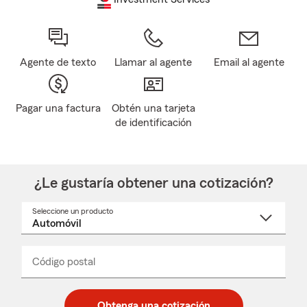
Agente de texto
Llamar al agente
Email al agente
Pagar una factura
Obtén una tarjeta
de identificación
¿Le gustaría obtener una cotización?
Seleccione un producto
Seleccione
un
nombre
de
producto
del
Código postal
Ingresa
Ingresa
_____
menú
un
un
desplegable
código
código
postal
postal
Obtenga una cotización