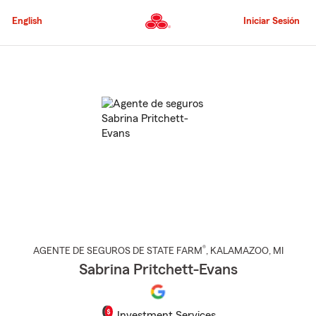
Pasar
al
English
Iniciar Sesión
contenido
principal
Comienzo
del
contenido
principal
®
AGENTE DE SEGUROS DE STATE FARM
,
KALAMAZOO
, MI
Sabrina Pritchett-Evans
Investment Services