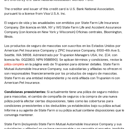
The creditor and issuer of this credit card is U.S. Bank National Association,
pursuant to a license from Visa U.S.A. Inc.
El seguro de vida y las anualidades son emitidos por State Farm Life Insurance
Company. (Sin licencia en MA, NY y WI) State Farm Life and Accident Assurance
Company (con licencia en New York y Wisconsin) Oficinas centrales, Bloomington,
Illinois.
Los productos de seguro de mascotas son suscritos en los Estados Unidos por
American Pet Insurance Company y ZPIC Insurance Company, 6100-4th Ave S,
Seattle, WA 98108. Administrado por Trupanion Managers USA, Inc. (CA: con
licencia No. 0G22803, NPN 9588590). Se aplican términos y condiciones, revise la
póliza completa
en la página web de Trupanion para obtener detalles. State Farm
Mutual Automobile Insurance Company, sus subsidiarias y afiliadas no ofrecen ni
son responsables financieramente por los productos de seguro de mascotas.
State Farm es una entidad independiente y no está afiliada con Trupanion ni con
American Pet Insurance.
Condiciones preexistentes:
Si actualmente tiene una póliza de seguro médico
para mascotas, el cambio de compañía de seguros o la compra de una nueva
póliza podría afectar ciertas disposiciones, tales como las coberturas para
condiciones preexistentes o los deducibles ya establecidos bajo su póliza actual.
Informe a su agente de State Farm si su póliza actual contiene disposiciones que le
convenga mantener.
State Farm (incluyendo State Farm Mutual Automobile Insurance Company y sus
subsidiarias y afiliadas) no se hace responsable y no respalda ni aprueba, implícita