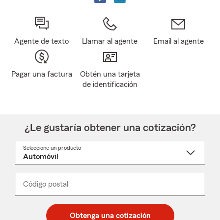
Agente de texto
Llamar al agente
Email al agente
Pagar una factura
Obtén una tarjeta
de identificación
¿Le gustaría obtener una cotización?
Seleccione un producto
Seleccione
un
nombre
de
producto
del
Código postal
Ingresa
Ingresa
_____
menú
un
un
desplegable
código
código
postal
postal
Obtenga una cotización
de
de