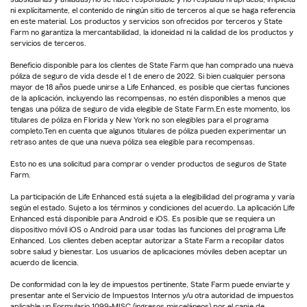
ni explícitamente, el contenido de ningún sitio de terceros al que se haga referencia
en este material. Los productos y servicios son ofrecidos por terceros y State
Farm no garantiza la mercantabilidad, la idoneidad ni la calidad de los productos y
servicios de terceros.
Beneficio disponible para los clientes de State Farm que han comprado una nueva
póliza de seguro de vida desde el 1 de enero de 2022. Si bien cualquier persona
mayor de 18 años puede unirse a Life Enhanced, es posible que ciertas funciones
de la aplicación, incluyendo las recompensas, no estén disponibles a menos que
tengas una póliza de seguro de vida elegible de State Farm.En este momento, los
titulares de póliza en Florida y New York no son elegibles para el programa
completo.Ten en cuenta que algunos titulares de póliza pueden experimentar un
retraso antes de que una nueva póliza sea elegible para recompensas.
Esto no es una solicitud para comprar o vender productos de seguros de State
Farm.
La participación de Life Enhanced está sujeta a la elegibilidad del programa y varía
según el estado. Sujeto a los términos y condiciones del acuerdo. La aplicación Life
Enhanced está disponible para Android e iOS. Es posible que se requiera un
dispositivo móvil iOS o Android para usar todas las funciones del programa Life
Enhanced. Los clientes deben aceptar autorizar a State Farm a recopilar datos
sobre salud y bienestar. Los usuarios de aplicaciones móviles deben aceptar un
acuerdo de licencia.
De conformidad con la ley de impuestos pertinente, State Farm puede enviarte y
presentar ante el Servicio de Impuestos Internos y/u otra autoridad de impuestos
aplicable un Formulario 1099-MISC (ingresos misceláneos) por el canje de