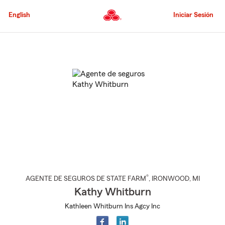
Pasar
al
English
Iniciar Sesión
contenido
principal
Comienzo
del
contenido
principal
®
AGENTE DE SEGUROS DE STATE FARM
,
IRONWOOD
, MI
Kathy Whitburn
Kathleen Whitburn Ins Agcy Inc