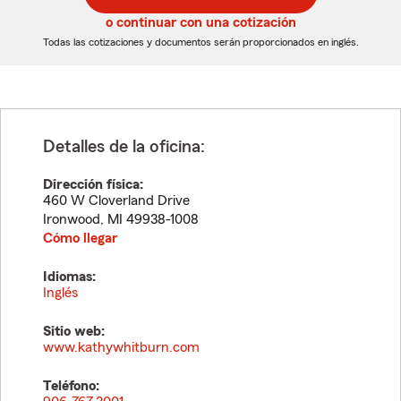
5
5
o continuar con una cotización
dígitos
dígitos
Todas las cotizaciones y documentos serán proporcionados en inglés.
Detalles de la oficina:
Dirección física:
460 W Cloverland Drive
Ironwood
,
MI
49938-1008
Cómo llegar
Idiomas:
Inglés
Sitio web:
www.kathywhitburn.com
Teléfono: