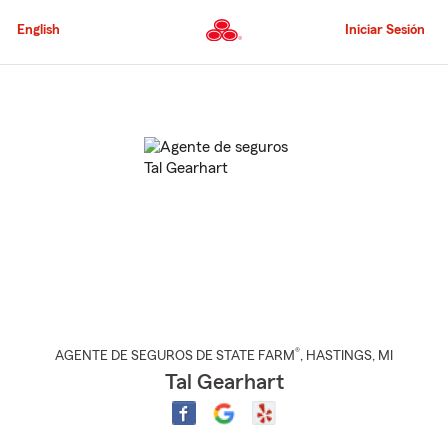
Pasar
al
English
Iniciar Sesión
contenido
principal
Comienzo
del
contenido
principal
®
AGENTE DE SEGUROS DE STATE FARM
,
HASTINGS
, MI
Tal Gearhart