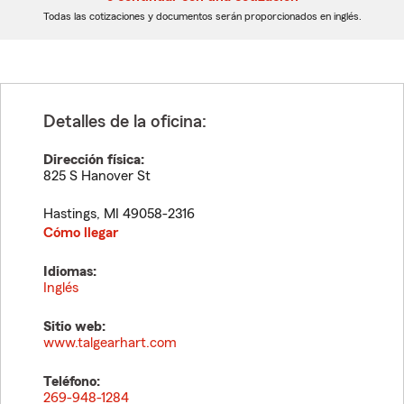
dígitos
dígitos
Todas las cotizaciones y documentos serán proporcionados en inglés.
Detalles de la oficina:
Dirección física:
825 S Hanover St
Hastings
,
MI
49058-2316
Cómo llegar
Idiomas:
Inglés
Sitio web:
www.talgearhart.com
Teléfono:
269-948-1284