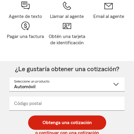
Agente de texto
Llamar al agente
Email al agente
Pagar una factura
Obtén una tarjeta
de identificación
¿Le gustaría obtener una cotización?
Seleccione un producto
Seleccione
un
nombre
de
producto
del
Código postal
Ingresa
Ingresa
_____
menú
un
un
desplegable
código
código
postal
postal
Obtenga una cotización
de
de
5
5
o continuar con una cotización