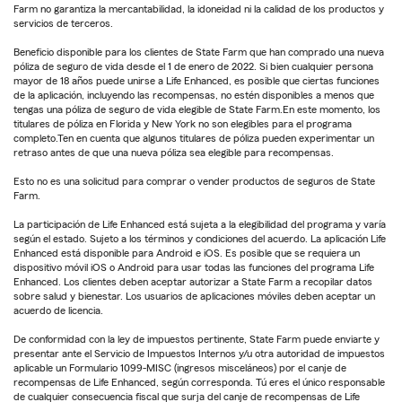
Farm no garantiza la mercantabilidad, la idoneidad ni la calidad de los productos y
servicios de terceros.
Beneficio disponible para los clientes de State Farm que han comprado una nueva
póliza de seguro de vida desde el 1 de enero de 2022. Si bien cualquier persona
mayor de 18 años puede unirse a Life Enhanced, es posible que ciertas funciones
de la aplicación, incluyendo las recompensas, no estén disponibles a menos que
tengas una póliza de seguro de vida elegible de State Farm.En este momento, los
titulares de póliza en Florida y New York no son elegibles para el programa
completo.Ten en cuenta que algunos titulares de póliza pueden experimentar un
retraso antes de que una nueva póliza sea elegible para recompensas.
Esto no es una solicitud para comprar o vender productos de seguros de State
Farm.
La participación de Life Enhanced está sujeta a la elegibilidad del programa y varía
según el estado. Sujeto a los términos y condiciones del acuerdo. La aplicación Life
Enhanced está disponible para Android e iOS. Es posible que se requiera un
dispositivo móvil iOS o Android para usar todas las funciones del programa Life
Enhanced. Los clientes deben aceptar autorizar a State Farm a recopilar datos
sobre salud y bienestar. Los usuarios de aplicaciones móviles deben aceptar un
acuerdo de licencia.
De conformidad con la ley de impuestos pertinente, State Farm puede enviarte y
presentar ante el Servicio de Impuestos Internos y/u otra autoridad de impuestos
aplicable un Formulario 1099-MISC (ingresos misceláneos) por el canje de
recompensas de Life Enhanced, según corresponda. Tú eres el único responsable
de cualquier consecuencia fiscal que surja del canje de recompensas de Life