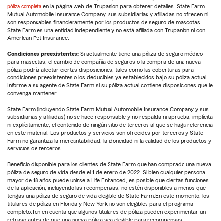
póliza completa
en la página web de Trupanion para obtener detalles. State Farm
Mutual Automobile Insurance Company, sus subsidiarias y afiliadas no ofrecen ni
son responsables financieramente por los productos de seguro de mascotas.
State Farm es una entidad independiente y no está afiliada con Trupanion ni con
American Pet Insurance.
Condiciones preexistentes:
Si actualmente tiene una póliza de seguro médico
para mascotas, el cambio de compañía de seguros o la compra de una nueva
póliza podría afectar ciertas disposiciones, tales como las coberturas para
condiciones preexistentes o los deducibles ya establecidos bajo su póliza actual.
Informe a su agente de State Farm si su póliza actual contiene disposiciones que le
convenga mantener.
State Farm (incluyendo State Farm Mutual Automobile Insurance Company y sus
subsidiarias y afiliadas) no se hace responsable y no respalda ni aprueba, implícita
ni explícitamente, el contenido de ningún sitio de terceros al que se haga referencia
en este material. Los productos y servicios son ofrecidos por terceros y State
Farm no garantiza la mercantabilidad, la idoneidad ni la calidad de los productos y
servicios de terceros.
Beneficio disponible para los clientes de State Farm que han comprado una nueva
póliza de seguro de vida desde el 1 de enero de 2022. Si bien cualquier persona
mayor de 18 años puede unirse a Life Enhanced, es posible que ciertas funciones
de la aplicación, incluyendo las recompensas, no estén disponibles a menos que
tengas una póliza de seguro de vida elegible de State Farm.En este momento, los
titulares de póliza en Florida y New York no son elegibles para el programa
completo.Ten en cuenta que algunos titulares de póliza pueden experimentar un
retraso antes de que una nueva póliza sea elegible para recompensas.