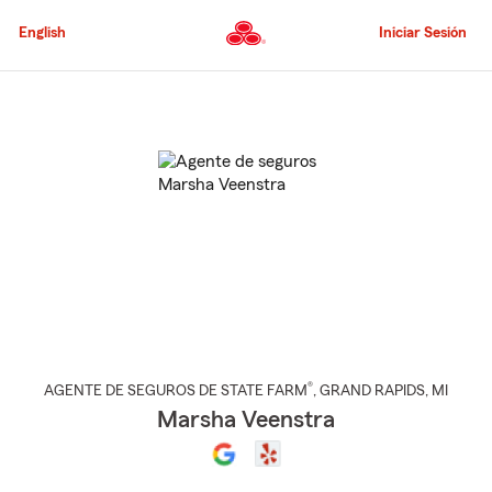
Pasar
al
English
Iniciar Sesión
contenido
principal
Comienzo
del
contenido
principal
®
AGENTE DE SEGUROS DE STATE FARM
,
GRAND RAPIDS
, MI
Marsha Veenstra