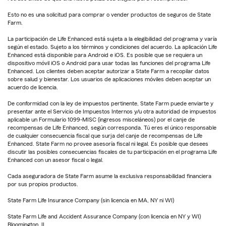
Esto no es una solicitud para comprar o vender productos de seguros de State
Farm.
La participación de Life Enhanced está sujeta a la elegibilidad del programa y varía
según el estado. Sujeto a los términos y condiciones del acuerdo. La aplicación Life
Enhanced está disponible para Android e iOS. Es posible que se requiera un
dispositivo móvil iOS o Android para usar todas las funciones del programa Life
Enhanced. Los clientes deben aceptar autorizar a State Farm a recopilar datos
sobre salud y bienestar. Los usuarios de aplicaciones móviles deben aceptar un
acuerdo de licencia.
De conformidad con la ley de impuestos pertinente, State Farm puede enviarte y
presentar ante el Servicio de Impuestos Internos y/u otra autoridad de impuestos
aplicable un Formulario 1099-MISC (ingresos misceláneos) por el canje de
recompensas de Life Enhanced, según corresponda. Tú eres el único responsable
de cualquier consecuencia fiscal que surja del canje de recompensas de Life
Enhanced. State Farm no provee asesoría fiscal ni legal. Es posible que desees
discutir las posibles consecuencias fiscales de tu participación en el programa Life
Enhanced con un asesor fiscal o legal.
Cada aseguradora de State Farm asume la exclusiva responsabilidad financiera
por sus propios productos.
State Farm Life Insurance Company (sin licencia en MA, NY ni WI)
State Farm Life and Accident Assurance Company (con licencia en NY y WI)
Bloomington, IL