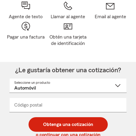
Agente de texto
Llamar al agente
Email al agente
Pagar una factura
Obtén una tarjeta
de identificación
¿Le gustaría obtener una cotización?
Seleccione un producto
Seleccione
un
nombre
de
producto
del
Código postal
Ingresa
Ingresa
_____
menú
un
un
desplegable
código
código
postal
postal
Obtenga una cotización
de
de
5
5
o continuar con una cotización