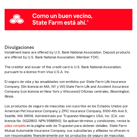
Divulgaciones
Installment loans are offered by U.S. Bank National Association. Deposit products
are offered by U.S. Bank National Association. Member FDIC.
The creditor and issuer of this credit card is U.S. Bank National Association,
pursuant to a license from Visa U.S.A. Inc.
El seguro de vida y las anualidades son emitidos por State Farm Life Insurance
Company. (Sin licencia en MA, NY y WI) State Farm Life and Accident Assurance
Company (con licencia en New York y Wisconsin) Oficinas centrales, Bloomington,
Illinois.
Los productos de seguro de mascotas son suscritos en los Estados Unidos por
American Pet Insurance Company y ZPIC Insurance Company, 6100-4th Ave S,
Seattle, WA 98108. Administrado por Trupanion Managers USA, Inc. (CA: con
licencia No. 0G22803, NPN 9588590). Se aplican términos y condiciones, revise la
póliza completa
en la página web de Trupanion para obtener detalles. State Farm
Mutual Automobile Insurance Company, sus subsidiarias y afiliadas no ofrecen ni
son responsables financieramente por los productos de seguro de mascotas.