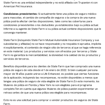
State Farm es una entidad independiente y no está afiliada con Trupanion ni con
American Pet Insurance.
Condiciones preexistentes:
Si actualmente tiene una póliza de seguro médico
para mascotas, el cambio de compañía de seguros o la compra de una nueva
póliza podría afectar ciertas disposiciones, tales como las coberturas para
condiciones preexistentes o los deducibles ya establecidos bajo su póliza actual.
Informe a su agente de State Farm si su póliza actual contiene disposiciones que le
convenga mantener.
State Farm (incluyendo State Farm Mutual Automobile Insurance Company y sus
subsidiarias y afiliadas) no se hace responsable y no respalda ni aprueba, implícita
ni explícitamente, el contenido de ningún sitio de terceros al que se haga referencia
en este material. Los productos y servicios son ofrecidos por terceros y State
Farm no garantiza la mercantabilidad, la idoneidad ni la calidad de los productos y
servicios de terceros.
Beneficio disponible para los clientes de State Farm que han comprado una nueva
póliza de seguro de vida desde el 1 de enero de 2022. Si bien cualquier persona
mayor de 18 años puede unirse a Life Enhanced, es posible que ciertas funciones
de la aplicación, incluyendo las recompensas, no estén disponibles a menos que
tengas una póliza de seguro de vida elegible de State Farm.En este momento, los
titulares de póliza en Florida y New York no son elegibles para el programa
completo.Ten en cuenta que algunos titulares de póliza pueden experimentar un
retraso antes de que una nueva póliza sea elegible para recompensas.
Esto no es una solicitud para comprar o vender productos de seguros de State
Farm.