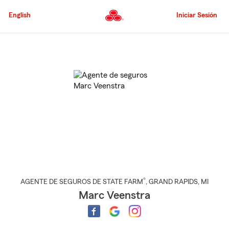
Pasar
al
English
Iniciar Sesión
contenido
principal
Comienzo
del
contenido
principal
®
AGENTE DE SEGUROS DE STATE FARM
,
GRAND RAPIDS
, MI
Marc Veenstra