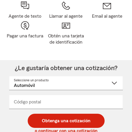
Agente de texto
Llamar al agente
Email al agente
Pagar una factura
Obtén una tarjeta
de identificación
¿Le gustaría obtener una cotización?
Seleccione un producto
Seleccione
un
nombre
de
producto
del
Código postal
Ingresa
Ingresa
_____
menú
un
un
desplegable
código
código
postal
postal
Obtenga una cotización
de
de
5
5
o continuar con una cotización