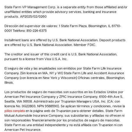
State Farm VP Management Corp. is a separate entity from those affiliated and/or
unaffiliated entities which provide advisory services, banking and insurance
products. AP2025/02/0260
Dirección del supervisor de valores: 1 State Farm Plaza, Bloomington, IL 61710-
0001 Teléfono: 810-224-6375
Installment loans are offered by U.S. Bank National Association. Deposit products
are offered by U.S. Bank National Association. Member FDIC.
The creditor and issuer of this credit card is U.S. Bank National Association,
pursuant to a license from Visa U.S.A. Inc.
El seguro de vida y las anualidades son emitidos por State Farm Life Insurance
Company. (Sin licencia en MA, NY y WI) State Farm Life and Accident Assurance
Company (con licencia en New York y Wisconsin) Oficinas centrales, Bloomington,
Illinois.
Los productos de seguro de mascotas son suscritos en los Estados Unidos por
American Pet Insurance Company y ZPIC Insurance Company, 6100-4th Ave S,
Seattle, WA 98108. Administrado por Trupanion Managers USA, Inc. (CA: con
licencia No. 0G22803, NPN 9588590). Se aplican términos y condiciones, revise la
póliza completa
en la página web de Trupanion para obtener detalles. State Farm
Mutual Automobile Insurance Company, sus subsidiarias y afiliadas no ofrecen ni
son responsables financieramente por los productos de seguro de mascotas.
State Farm es una entidad independiente y no está afiliada con Trupanion ni con
American Pet Insurance.