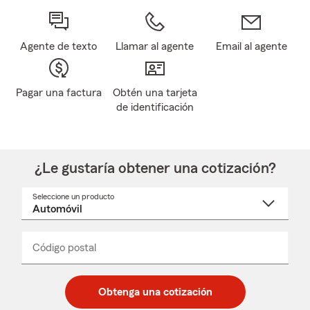
Agente de texto
Llamar al agente
Email al agente
Pagar una factura
Obtén una tarjeta
de identificación
¿Le gustaría obtener una cotización?
Seleccione un producto
Seleccione
un
nombre
de
producto
del
Código postal
Ingresa
Ingresa
_____
menú
un
un
desplegable
código
código
postal
postal
Obtenga una cotización
de
de