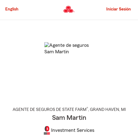
Pasar
al
English
Iniciar Sesión
contenido
principal
Comienzo
del
contenido
principal
®
AGENTE DE SEGUROS DE STATE FARM
,
GRAND HAVEN
, MI
Sam Martin
Investment Services