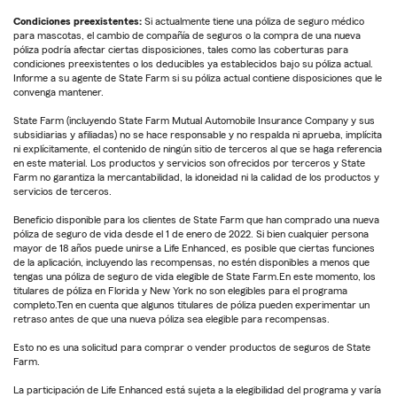
Condiciones preexistentes:
Si actualmente tiene una póliza de seguro médico
para mascotas, el cambio de compañía de seguros o la compra de una nueva
póliza podría afectar ciertas disposiciones, tales como las coberturas para
condiciones preexistentes o los deducibles ya establecidos bajo su póliza actual.
Informe a su agente de State Farm si su póliza actual contiene disposiciones que le
convenga mantener.
State Farm (incluyendo State Farm Mutual Automobile Insurance Company y sus
subsidiarias y afiliadas) no se hace responsable y no respalda ni aprueba, implícita
ni explícitamente, el contenido de ningún sitio de terceros al que se haga referencia
en este material. Los productos y servicios son ofrecidos por terceros y State
Farm no garantiza la mercantabilidad, la idoneidad ni la calidad de los productos y
servicios de terceros.
Beneficio disponible para los clientes de State Farm que han comprado una nueva
póliza de seguro de vida desde el 1 de enero de 2022. Si bien cualquier persona
mayor de 18 años puede unirse a Life Enhanced, es posible que ciertas funciones
de la aplicación, incluyendo las recompensas, no estén disponibles a menos que
tengas una póliza de seguro de vida elegible de State Farm.En este momento, los
titulares de póliza en Florida y New York no son elegibles para el programa
completo.Ten en cuenta que algunos titulares de póliza pueden experimentar un
retraso antes de que una nueva póliza sea elegible para recompensas.
Esto no es una solicitud para comprar o vender productos de seguros de State
Farm.
La participación de Life Enhanced está sujeta a la elegibilidad del programa y varía