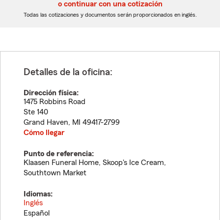
5
5
o continuar con una cotización
dígitos
dígitos
Todas las cotizaciones y documentos serán proporcionados en inglés.
Detalles de la oficina:
Dirección física:
1475 Robbins Road
Ste 140
Grand Haven
,
MI
49417-2799
Cómo llegar
Punto de referencia:
Klaasen Funeral Home, Skoop's Ice Cream,
Southtown Market
Idiomas:
Inglés
Español