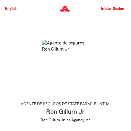
Pasar
al
English
Iniciar Sesión
contenido
principal
Comienzo
del
contenido
principal
®
AGENTE DE SEGUROS DE STATE FARM
,
FLINT
, MI
Ron Gillum Jr
Ron Gillum Jr Ins Agency Inc