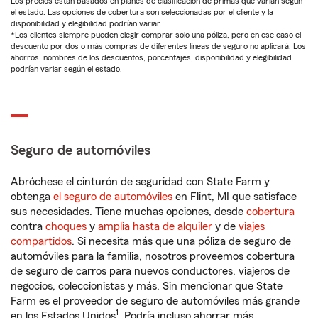
Los precios están basados en planes de clasificación de primas que varían según
el estado. Las opciones de cobertura son seleccionadas por el cliente y la
disponibilidad y elegibilidad podrían variar.
*Los clientes siempre pueden elegir comprar solo una póliza, pero en ese caso el
descuento por dos o más compras de diferentes líneas de seguro no aplicará. Los
ahorros, nombres de los descuentos, porcentajes, disponibilidad y elegibilidad
podrían variar según el estado.
Seguro de automóviles
Abróchese el cinturón de seguridad con State Farm y
obtenga
el seguro de automóviles
en Flint, MI que satisface
sus necesidades. Tiene muchas opciones, desde
cobertura
contra
choques
y
amplia hasta de alquiler
y de
viajes
compartidos
. Si necesita más que una póliza de seguro de
automóviles para la familia, nosotros proveemos cobertura
de seguro de carros para nuevos conductores, viajeros de
negocios, coleccionistas y más. Sin mencionar que State
Farm es el proveedor de seguro de automóviles más grande
1
en los Estados Unidos
. Podría incluso ahorrar más