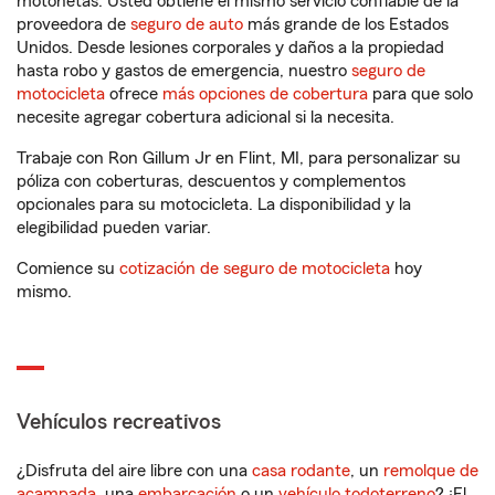
motonetas. Usted obtiene el mismo servicio confiable de la
proveedora de
seguro de auto
más grande de los Estados
Unidos. Desde lesiones corporales y daños a la propiedad
hasta robo y gastos de emergencia, nuestro
seguro de
motocicleta
ofrece
más opciones de cobertura
para que solo
necesite agregar cobertura adicional si la necesita.
Trabaje con Ron Gillum Jr en Flint, MI, para personalizar su
póliza con coberturas, descuentos y complementos
opcionales para su motocicleta. La disponibilidad y la
elegibilidad pueden variar.
Comience su
cotización de seguro de motocicleta
hoy
mismo.
Vehículos recreativos
¿Disfruta del aire libre con una
casa rodante
, un
remolque de
acampada
, una
embarcación
o un
vehículo todoterreno
? ¡El