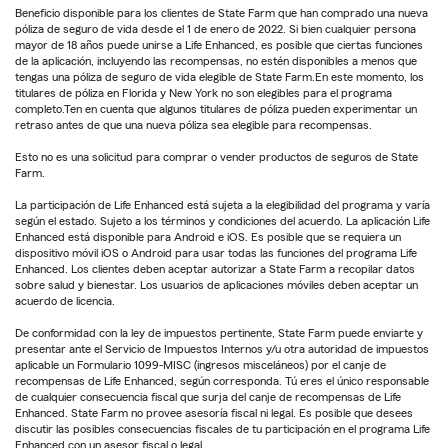
Beneficio disponible para los clientes de State Farm que han comprado una nueva
póliza de seguro de vida desde el 1 de enero de 2022. Si bien cualquier persona
mayor de 18 años puede unirse a Life Enhanced, es posible que ciertas funciones
de la aplicación, incluyendo las recompensas, no estén disponibles a menos que
tengas una póliza de seguro de vida elegible de State Farm.En este momento, los
titulares de póliza en Florida y New York no son elegibles para el programa
completo.Ten en cuenta que algunos titulares de póliza pueden experimentar un
retraso antes de que una nueva póliza sea elegible para recompensas.
Esto no es una solicitud para comprar o vender productos de seguros de State
Farm.
La participación de Life Enhanced está sujeta a la elegibilidad del programa y varía
según el estado. Sujeto a los términos y condiciones del acuerdo. La aplicación Life
Enhanced está disponible para Android e iOS. Es posible que se requiera un
dispositivo móvil iOS o Android para usar todas las funciones del programa Life
Enhanced. Los clientes deben aceptar autorizar a State Farm a recopilar datos
sobre salud y bienestar. Los usuarios de aplicaciones móviles deben aceptar un
acuerdo de licencia.
De conformidad con la ley de impuestos pertinente, State Farm puede enviarte y
presentar ante el Servicio de Impuestos Internos y/u otra autoridad de impuestos
aplicable un Formulario 1099-MISC (ingresos misceláneos) por el canje de
recompensas de Life Enhanced, según corresponda. Tú eres el único responsable
de cualquier consecuencia fiscal que surja del canje de recompensas de Life
Enhanced. State Farm no provee asesoría fiscal ni legal. Es posible que desees
discutir las posibles consecuencias fiscales de tu participación en el programa Life
Enhanced con un asesor fiscal o legal.