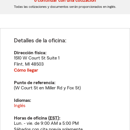
o continuar con una cotización
dígitos
dígitos
Todas las cotizaciones y documentos serán proporcionados en inglés.
Detalles de la oficina:
Dirección física:
1510 W Court St Suite 1
Flint
,
MI
48503
Cómo llegar
Punto de referencia:
(W Court St en Miller Rd y Fox St)
Idiomas:
Inglés
Horas de oficina (
EST
):
Lun. - vie. de 9:00 AM a 5:00 PM
Sábados con cita previa solamente