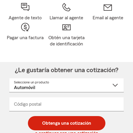
Agente de texto
Llamar al agente
Email al agente
Pagar una factura
Obtén una tarjeta
de identificación
¿Le gustaría obtener una cotización?
Seleccione un producto
Seleccione
un
nombre
de
producto
del
Código postal
Ingresa
Ingresa
_____
menú
un
un
desplegable
código
código
postal
postal
Obtenga una cotización
de
de
5
5