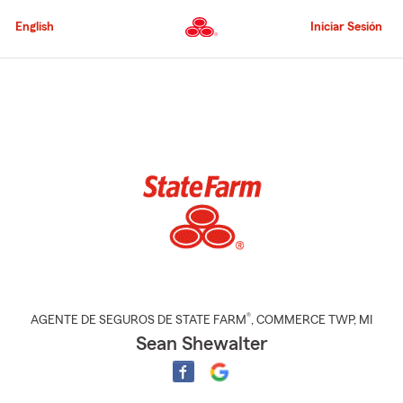
Pasar
al
English
Iniciar Sesión
contenido
principal
Comienzo
del
contenido
principal
®
AGENTE DE SEGUROS DE STATE FARM
,
COMMERCE TWP
, MI
Sean Shewalter