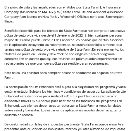
El seguro de vida y las anualidades son emitidos por State Farm Life Insurance
Company. (Sin licencia en MA, NY y WI) State Farm Life and Accident Assurance
Company (con licencia en New York y Wisconsin) Oficinas centrales, Bloomington,
Illinois.
Beneficio disponible para los clientes de State Farm que han comprado una nueva
póliza de seguro de vida desde el 1 de enero de 2022. Si bien cualquier persona
mayor de 18 años puede unirse a Life Enhanced, es posible que ciertas funciones
de la aplicación, incluyendo las recompensas, no estén disponibles a menos que
tengas una póliza de seguro de vida elegible de State Farm.En este momento, los
titulares de póliza en Florida y New York no son elegibles para el programa
completo.Ten en cuenta que algunos titulares de póliza pueden experimentar un
retraso antes de que una nueva póliza sea elegible para recompensas.
Esto no es una solicitud para comprar o vender productos de seguros de State
Farm.
La participación de Life Enhanced está sujeta a la elegibilidad del programa y varía
según el estado. Sujeto a los términos y condiciones del acuerdo. La aplicación Life
Enhanced está disponible para Android e iOS. Es posible que se requiera un
dispositivo móvil iOS o Android para usar todas las funciones del programa Life
Enhanced. Los clientes deben aceptar autorizar a State Farm a recopilar datos
sobre salud y bienestar. Los usuarios de aplicaciones móviles deben aceptar un
acuerdo de licencia.
De conformidad con la ley de impuestos pertinente, State Farm puede enviarte y
presentar ante el Servicio de Impuestos Internos y/u otra autoridad de impuestos