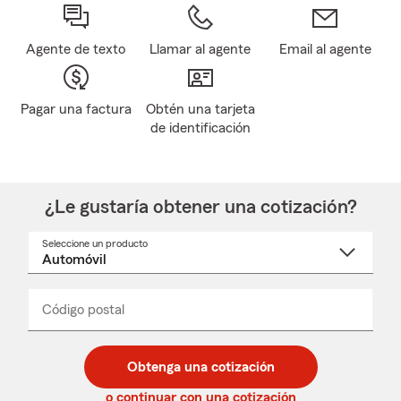
Agente de texto
Llamar al agente
Email al agente
Pagar una factura
Obtén una tarjeta
de identificación
¿Le gustaría obtener una cotización?
Seleccione un producto
Seleccione
un
nombre
de
producto
del
Código postal
Ingresa
Ingresa
_____
menú
un
un
desplegable
código
código
postal
postal
Obtenga una cotización
de
de
5
5
o continuar con una cotización