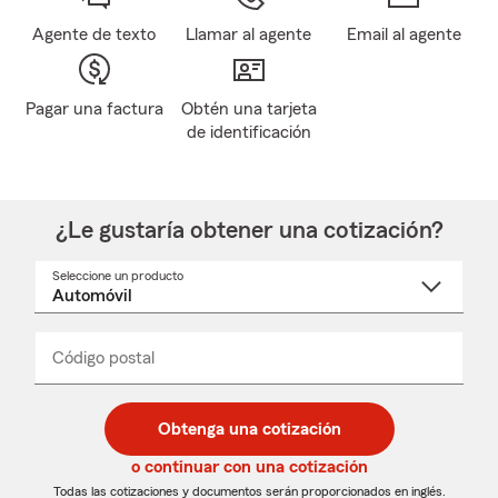
Agente de texto
Llamar al agente
Email al agente
Pagar una factura
Obtén una tarjeta
de identificación
¿Le gustaría obtener una cotización?
Seleccione un producto
Seleccione
un
nombre
de
producto
del
Código postal
Ingresa
Ingresa
_____
menú
un
un
desplegable
código
código
postal
postal
Obtenga una cotización
de
de
5
5
o continuar con una cotización
dígitos
dígitos
Todas las cotizaciones y documentos serán proporcionados en inglés.