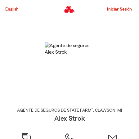
Pasar
al
English
Iniciar Sesión
contenido
principal
Comienzo
del
contenido
principal
®
AGENTE DE SEGUROS DE STATE FARM
,
CLAWSON
, MI
Alex Strok