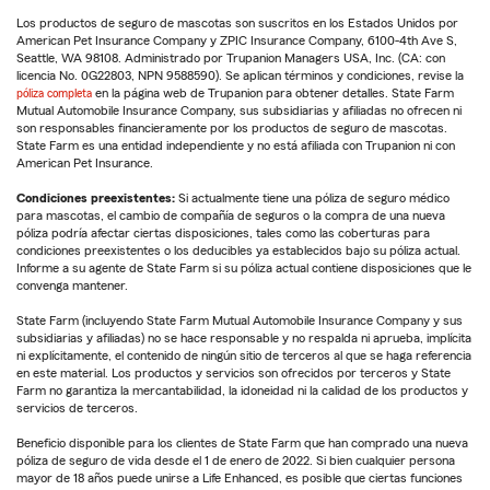
Los productos de seguro de mascotas son suscritos en los Estados Unidos por
American Pet Insurance Company y ZPIC Insurance Company, 6100-4th Ave S,
Seattle, WA 98108. Administrado por Trupanion Managers USA, Inc. (CA: con
licencia No. 0G22803, NPN 9588590). Se aplican términos y condiciones, revise la
póliza completa
en la página web de Trupanion para obtener detalles. State Farm
Mutual Automobile Insurance Company, sus subsidiarias y afiliadas no ofrecen ni
son responsables financieramente por los productos de seguro de mascotas.
State Farm es una entidad independiente y no está afiliada con Trupanion ni con
American Pet Insurance.
Condiciones preexistentes:
Si actualmente tiene una póliza de seguro médico
para mascotas, el cambio de compañía de seguros o la compra de una nueva
póliza podría afectar ciertas disposiciones, tales como las coberturas para
condiciones preexistentes o los deducibles ya establecidos bajo su póliza actual.
Informe a su agente de State Farm si su póliza actual contiene disposiciones que le
convenga mantener.
State Farm (incluyendo State Farm Mutual Automobile Insurance Company y sus
subsidiarias y afiliadas) no se hace responsable y no respalda ni aprueba, implícita
ni explícitamente, el contenido de ningún sitio de terceros al que se haga referencia
en este material. Los productos y servicios son ofrecidos por terceros y State
Farm no garantiza la mercantabilidad, la idoneidad ni la calidad de los productos y
servicios de terceros.
Beneficio disponible para los clientes de State Farm que han comprado una nueva
póliza de seguro de vida desde el 1 de enero de 2022. Si bien cualquier persona
mayor de 18 años puede unirse a Life Enhanced, es posible que ciertas funciones