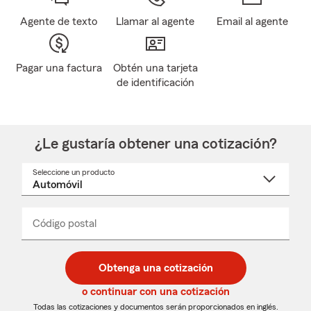
Agente de texto
Llamar al agente
Email al agente
Pagar una factura
Obtén una tarjeta
de identificación
¿Le gustaría obtener una cotización?
Seleccione un producto
Seleccione
un
nombre
de
producto
del
Código postal
Ingresa
Ingresa
_____
menú
un
un
desplegable
código
código
postal
postal
Obtenga una cotización
de
de
5
5
o continuar con una cotización
dígitos
dígitos
Todas las cotizaciones y documentos serán proporcionados en inglés.