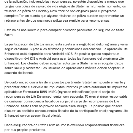
de la aplicación, incluyendo las recompensas, no estén disponibles a menos que
tengas una póliza de seguro de vida elegible de State Farm.En este momento, los
titulares de póliza en Florida y New York no son elegibles para el programa
completo.Ten en cuenta que algunos titulares de póliza pueden experimentar un
retraso antes de que una nueva póliza sea elegible para recompensas.
Esto no es una solicitud para comprar o vender productos de seguros de State
Farm.
La participación de Life Enhanced está sujeta a la elegibilidad del programa y varía
según el estado. Sujeto a los términos y condiciones del acuerdo. La aplicación Life
Enhanced está disponible para Android e iOS. Es posible que se requiera un
dispositivo móvil iOS o Android para usar todas las funciones del programa Life
Enhanced. Los clientes deben aceptar autorizar a State Farm a recopilar datos
sobre salud y bienestar. Los usuarios de aplicaciones móviles deben aceptar un
acuerdo de licencia.
De conformidad con la ley de impuestos pertinente, State Farm puede enviarte y
presentar ante el Servicio de Impuestos Internos y/u otra autoridad de impuestos
aplicable un Formulario 1099-MISC (ingresos misceláneos) por el canje de
recompensas de Life Enhanced, según corresponda. Tú eres el único responsable
de cualquier consecuencia fiscal que surja del canje de recompensas de Life
Enhanced. State Farm no provee asesoría fiscal ni legal. Es posible que desees
discutir las posibles consecuencias fiscales de tu participación en el programa Life
Enhanced con un asesor fiscal o legal.
Cada aseguradora de State Farm asume la exclusiva responsabilidad financiera
por sus propios productos.