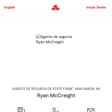
Pasar
al
English
Iniciar Sesión
contenido
principal
Comienzo
del
contenido
principal
®
AGENTE DE SEGUROS DE STATE FARM
,
ANN ARBOR
, MI
Ryan McCreight