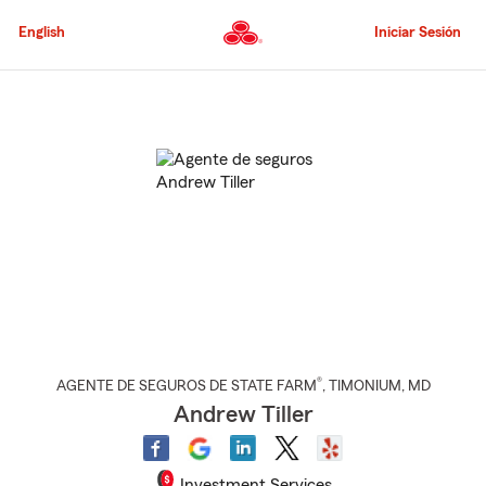
Pasar
al
English
Iniciar Sesión
contenido
principal
Comienzo
del
contenido
principal
®
AGENTE DE SEGUROS DE STATE FARM
,
TIMONIUM
, MD
Andrew Tiller
Investment Services