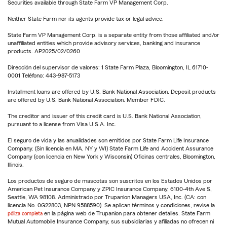
Securities available through State Farm VP Management Corp.
Neither State Farm nor its agents provide tax or legal advice.
State Farm VP Management Corp. is a separate entity from those affiliated and/or
unaffiliated entities which provide advisory services, banking and insurance
products. AP2025/02/0260
Dirección del supervisor de valores: 1 State Farm Plaza, Bloomington, IL 61710-
0001 Teléfono: 443-987-5173
Installment loans are offered by U.S. Bank National Association. Deposit products
are offered by U.S. Bank National Association. Member FDIC.
The creditor and issuer of this credit card is U.S. Bank National Association,
pursuant to a license from Visa U.S.A. Inc.
El seguro de vida y las anualidades son emitidos por State Farm Life Insurance
Company. (Sin licencia en MA, NY y WI) State Farm Life and Accident Assurance
Company (con licencia en New York y Wisconsin) Oficinas centrales, Bloomington,
Illinois.
Los productos de seguro de mascotas son suscritos en los Estados Unidos por
American Pet Insurance Company y ZPIC Insurance Company, 6100-4th Ave S,
Seattle, WA 98108. Administrado por Trupanion Managers USA, Inc. (CA: con
licencia No. 0G22803, NPN 9588590). Se aplican términos y condiciones, revise la
póliza completa
en la página web de Trupanion para obtener detalles. State Farm
Mutual Automobile Insurance Company, sus subsidiarias y afiliadas no ofrecen ni