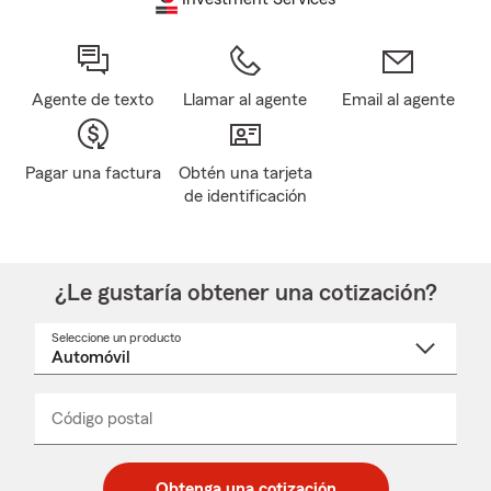
Agente de texto
Llamar al agente
Email al agente
Pagar una factura
Obtén una tarjeta
de identificación
¿Le gustaría obtener una cotización?
Seleccione un producto
Seleccione
un
nombre
de
producto
del
Código postal
Ingresa
Ingresa
_____
menú
un
un
desplegable
código
código
postal
postal
Obtenga una cotización