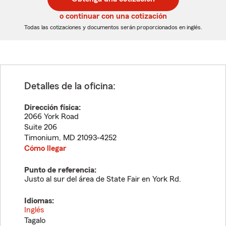
de
de
5
5
o continuar con una cotización
dígitos
dígitos
Todas las cotizaciones y documentos serán proporcionados en inglés.
Detalles de la oficina:
Dirección física:
2066 York Road
Suite 206
Timonium
,
MD
21093-4252
Cómo llegar
Punto de referencia:
Justo al sur del área de State Fair en York Rd.
Idiomas:
Inglés
Tagalo