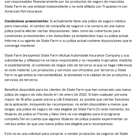
son responsables financieramente por los productos de seguro de mascotas.
State Farm es una entidad independiente y no está afiliada con Trupanion ni con
American Pet Insurance.
Condiciones preexistentes:
Si actualmente tiene una póliza de seguro médico
para mascotas, el cambio de compañía de seguros o la compra de una nueva
póliza podría afectar ciertas disposiciones, tales como las coberturas para
condiciones preexistentes o los deducibles ya establecidos bajo su póliza actual.
Informe a su agente de State Farm si su póliza actual contiene disposiciones que le
convenga mantener.
State Farm (incluyendo State Farm Mutual Automobile Insurance Company y sus
subsidiarias y afiliadas) no se hace responsable y no respalda ni aprueba, implícita
ni explícitamente, el contenido de ningún sitio de terceros al que se haga referencia
en este material. Los productos y servicios son ofrecidos por terceros y State
Farm no garantiza la mercantabilidad, la idoneidad ni la calidad de los productos y
servicios de terceros.
Beneficio disponible para los clientes de State Farm que han comprado una nueva
póliza de seguro de vida desde el 1 de enero de 2022. Si bien cualquier persona
mayor de 18 años puede unirse a Life Enhanced, es posible que ciertas funciones
de la aplicación, incluyendo las recompensas, no estén disponibles a menos que
tengas una póliza de seguro de vida elegible de State Farm.En este momento, los
titulares de póliza en Florida y New York no son elegibles para el programa
completo.Ten en cuenta que algunos titulares de póliza pueden experimentar un
retraso antes de que una nueva póliza sea elegible para recompensas.
Esto no es una solicitud para comprar o vender productos de seguros de State