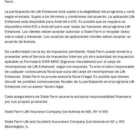
Farm.
La participación de Life Enhanced está sujeta a la elegibilidad del programa y varía
según el estado. Sujeto a los términos y condiciones del acuerdo. La aplicación Life
Enhanced está disponible para Android e iOS. Es posible que se requiera un
dispositivo móvil iOS o Android para usar todas las funciones del programa Life
Enhanced. Los clientes deben aceptar autorizar a State Farm a recopilar datos
sobre salud y bienestar. Los usuarios de aplicaciones móviles deben aceptar un
acuerdo de licencia.
De conformidad con la ley de impuestos pertinente, State Farm puede enviarte y
presentar ante el Servicio de Impuestos Internos y/u otra autoridad de impuestos
aplicable un Formulario 1099-MISC (ingresos misceláneos) por el canje de
recompensas de Life Enhanced, según corresponda. Tú eres el único responsable
de cualquier consecuencia fiscal que surja del canje de recompensas de Life
Enhanced. State Farm no provee asesoría fiscal ni legal. Es posible que desees
discutir las posibles consecuencias fiscales de tu participación en el programa Life
Enhanced con un asesor fiscal o legal.
Cada aseguradora de State Farm asume la exclusiva responsabilidad financiera
por sus propios productos.
State Farm Life Insurance Company (sin licencia en MA, NY ni WI)
State Farm Life and Accident Assurance Company (con licencia en NY y WI)
Bloomington, IL