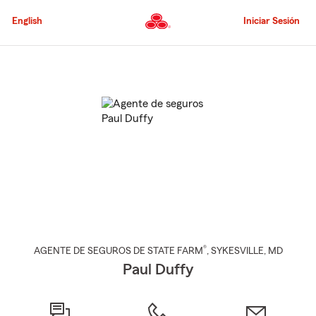
Pasar
al
English
Iniciar Sesión
contenido
principal
Comienzo
del
contenido
principal
®
AGENTE DE SEGUROS DE STATE FARM
,
SYKESVILLE
, MD
Paul Duffy