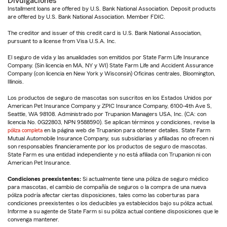
Divulgaciones
Installment loans are offered by U.S. Bank National Association. Deposit products
are offered by U.S. Bank National Association. Member FDIC.
The creditor and issuer of this credit card is U.S. Bank National Association,
pursuant to a license from Visa U.S.A. Inc.
El seguro de vida y las anualidades son emitidos por State Farm Life Insurance
Company. (Sin licencia en MA, NY y WI) State Farm Life and Accident Assurance
Company (con licencia en New York y Wisconsin) Oficinas centrales, Bloomington,
Illinois.
Los productos de seguro de mascotas son suscritos en los Estados Unidos por
American Pet Insurance Company y ZPIC Insurance Company, 6100-4th Ave S,
Seattle, WA 98108. Administrado por Trupanion Managers USA, Inc. (CA: con
licencia No. 0G22803, NPN 9588590). Se aplican términos y condiciones, revise la
póliza completa
en la página web de Trupanion para obtener detalles. State Farm
Mutual Automobile Insurance Company, sus subsidiarias y afiliadas no ofrecen ni
son responsables financieramente por los productos de seguro de mascotas.
State Farm es una entidad independiente y no está afiliada con Trupanion ni con
American Pet Insurance.
Condiciones preexistentes:
Si actualmente tiene una póliza de seguro médico
para mascotas, el cambio de compañía de seguros o la compra de una nueva
póliza podría afectar ciertas disposiciones, tales como las coberturas para
condiciones preexistentes o los deducibles ya establecidos bajo su póliza actual.
Informe a su agente de State Farm si su póliza actual contiene disposiciones que le
convenga mantener.