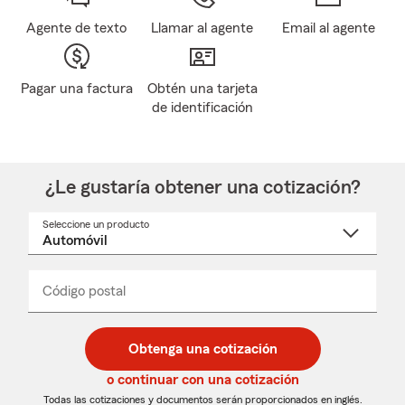
Agente de texto
Llamar al agente
Email al agente
Pagar una factura
Obtén una tarjeta
de identificación
¿Le gustaría obtener una cotización?
Seleccione un producto
Seleccione
un
nombre
de
producto
del
Código postal
Ingresa
Ingresa
_____
menú
un
un
desplegable
código
código
postal
postal
Obtenga una cotización
de
de
5
5
o continuar con una cotización
dígitos
dígitos
Todas las cotizaciones y documentos serán proporcionados en inglés.