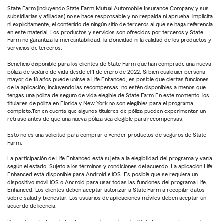
State Farm (incluyendo State Farm Mutual Automobile Insurance Company y sus
subsidiarias y afiliadas) no se hace responsable y no respalda ni aprueba, implícita
ni explícitamente, el contenido de ningún sitio de terceros al que se haga referencia
en este material. Los productos y servicios son ofrecidos por terceros y State
Farm no garantiza la mercantabilidad, la idoneidad ni la calidad de los productos y
servicios de terceros.
Beneficio disponible para los clientes de State Farm que han comprado una nueva
póliza de seguro de vida desde el 1 de enero de 2022. Si bien cualquier persona
mayor de 18 años puede unirse a Life Enhanced, es posible que ciertas funciones
de la aplicación, incluyendo las recompensas, no estén disponibles a menos que
tengas una póliza de seguro de vida elegible de State Farm.En este momento, los
titulares de póliza en Florida y New York no son elegibles para el programa
completo.Ten en cuenta que algunos titulares de póliza pueden experimentar un
retraso antes de que una nueva póliza sea elegible para recompensas.
Esto no es una solicitud para comprar o vender productos de seguros de State
Farm.
La participación de Life Enhanced está sujeta a la elegibilidad del programa y varía
según el estado. Sujeto a los términos y condiciones del acuerdo. La aplicación Life
Enhanced está disponible para Android e iOS. Es posible que se requiera un
dispositivo móvil iOS o Android para usar todas las funciones del programa Life
Enhanced. Los clientes deben aceptar autorizar a State Farm a recopilar datos
sobre salud y bienestar. Los usuarios de aplicaciones móviles deben aceptar un
acuerdo de licencia.