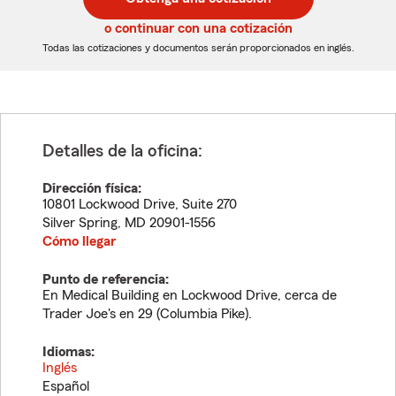
de
de
5
5
o continuar con una cotización
dígitos
dígitos
Todas las cotizaciones y documentos serán proporcionados en inglés.
Detalles de la oficina:
Dirección física:
10801 Lockwood Drive, Suite 270
Silver Spring
,
MD
20901-1556
Cómo llegar
Punto de referencia:
En Medical Building en Lockwood Drive, cerca de
Trader Joe's en 29 (Columbia Pike).
Idiomas:
Inglés
Español