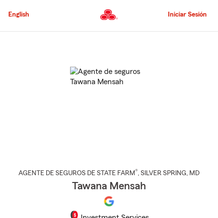
Pasar
al
English
Iniciar Sesión
contenido
principal
Comienzo
del
contenido
principal
®
AGENTE DE SEGUROS DE STATE FARM
,
SILVER SPRING
, MD
Tawana Mensah
Investment Services