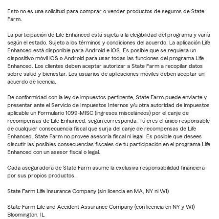
Esto no es una solicitud para comprar o vender productos de seguros de State
Farm.
La participación de Life Enhanced está sujeta a la elegibilidad del programa y varía
según el estado. Sujeto a los términos y condiciones del acuerdo. La aplicación Life
Enhanced está disponible para Android e iOS. Es posible que se requiera un
dispositivo móvil iOS o Android para usar todas las funciones del programa Life
Enhanced. Los clientes deben aceptar autorizar a State Farm a recopilar datos
sobre salud y bienestar. Los usuarios de aplicaciones móviles deben aceptar un
acuerdo de licencia.
De conformidad con la ley de impuestos pertinente, State Farm puede enviarte y
presentar ante el Servicio de Impuestos Internos y/u otra autoridad de impuestos
aplicable un Formulario 1099-MISC (ingresos misceláneos) por el canje de
recompensas de Life Enhanced, según corresponda. Tú eres el único responsable
de cualquier consecuencia fiscal que surja del canje de recompensas de Life
Enhanced. State Farm no provee asesoría fiscal ni legal. Es posible que desees
discutir las posibles consecuencias fiscales de tu participación en el programa Life
Enhanced con un asesor fiscal o legal.
Cada aseguradora de State Farm asume la exclusiva responsabilidad financiera
por sus propios productos.
State Farm Life Insurance Company (sin licencia en MA, NY ni WI)
State Farm Life and Accident Assurance Company (con licencia en NY y WI)
Bloomington, IL