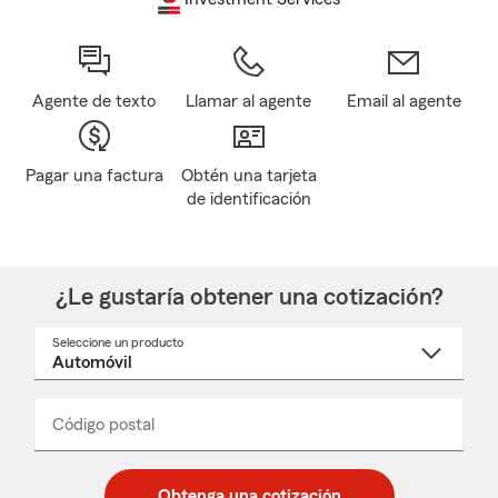
Agente de texto
Llamar al agente
Email al agente
Pagar una factura
Obtén una tarjeta
de identificación
¿Le gustaría obtener una cotización?
Seleccione un producto
Seleccione
un
nombre
de
producto
del
Código postal
Ingresa
Ingresa
_____
menú
un
un
desplegable
código
código
postal
postal
Obtenga una cotización