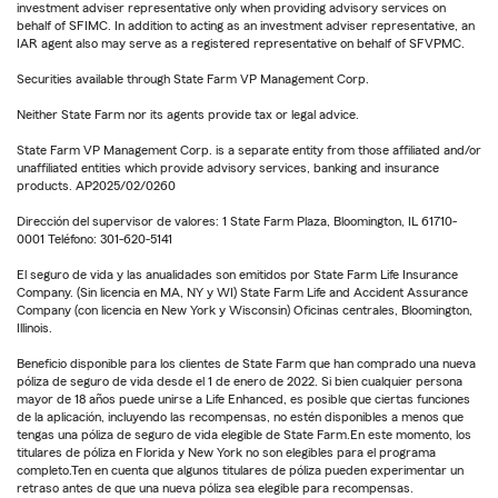
investment adviser representative only when providing advisory services on
behalf of SFIMC. In addition to acting as an investment adviser representative, an
IAR agent also may serve as a registered representative on behalf of SFVPMC.
Securities available through State Farm VP Management Corp.
Neither State Farm nor its agents provide tax or legal advice.
State Farm VP Management Corp. is a separate entity from those affiliated and/or
unaffiliated entities which provide advisory services, banking and insurance
products. AP2025/02/0260
Dirección del supervisor de valores: 1 State Farm Plaza, Bloomington, IL 61710-
0001 Teléfono: 301-620-5141
El seguro de vida y las anualidades son emitidos por State Farm Life Insurance
Company. (Sin licencia en MA, NY y WI) State Farm Life and Accident Assurance
Company (con licencia en New York y Wisconsin) Oficinas centrales, Bloomington,
Illinois.
Beneficio disponible para los clientes de State Farm que han comprado una nueva
póliza de seguro de vida desde el 1 de enero de 2022. Si bien cualquier persona
mayor de 18 años puede unirse a Life Enhanced, es posible que ciertas funciones
de la aplicación, incluyendo las recompensas, no estén disponibles a menos que
tengas una póliza de seguro de vida elegible de State Farm.En este momento, los
titulares de póliza en Florida y New York no son elegibles para el programa
completo.Ten en cuenta que algunos titulares de póliza pueden experimentar un
retraso antes de que una nueva póliza sea elegible para recompensas.