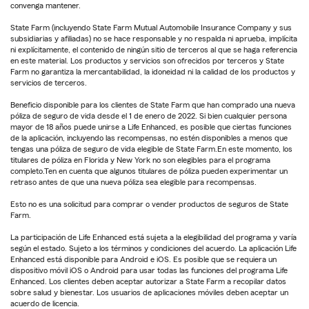
convenga mantener.
State Farm (incluyendo State Farm Mutual Automobile Insurance Company y sus
subsidiarias y afiliadas) no se hace responsable y no respalda ni aprueba, implícita
ni explícitamente, el contenido de ningún sitio de terceros al que se haga referencia
en este material. Los productos y servicios son ofrecidos por terceros y State
Farm no garantiza la mercantabilidad, la idoneidad ni la calidad de los productos y
servicios de terceros.
Beneficio disponible para los clientes de State Farm que han comprado una nueva
póliza de seguro de vida desde el 1 de enero de 2022. Si bien cualquier persona
mayor de 18 años puede unirse a Life Enhanced, es posible que ciertas funciones
de la aplicación, incluyendo las recompensas, no estén disponibles a menos que
tengas una póliza de seguro de vida elegible de State Farm.En este momento, los
titulares de póliza en Florida y New York no son elegibles para el programa
completo.Ten en cuenta que algunos titulares de póliza pueden experimentar un
retraso antes de que una nueva póliza sea elegible para recompensas.
Esto no es una solicitud para comprar o vender productos de seguros de State
Farm.
La participación de Life Enhanced está sujeta a la elegibilidad del programa y varía
según el estado. Sujeto a los términos y condiciones del acuerdo. La aplicación Life
Enhanced está disponible para Android e iOS. Es posible que se requiera un
dispositivo móvil iOS o Android para usar todas las funciones del programa Life
Enhanced. Los clientes deben aceptar autorizar a State Farm a recopilar datos
sobre salud y bienestar. Los usuarios de aplicaciones móviles deben aceptar un
acuerdo de licencia.