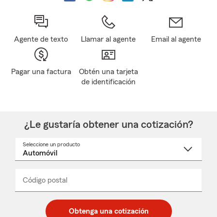
Agente de texto
Llamar al agente
Email al agente
Pagar una factura
Obtén una tarjeta
de identificación
¿Le gustaría obtener una cotización?
Seleccione un producto
Seleccione
un
nombre
de
producto
del
Código postal
Ingresa
Ingresa
_____
menú
un
un
desplegable
código
código
postal
postal
Obtenga una cotización
de
de