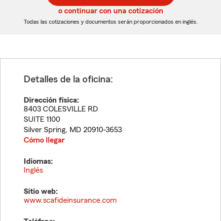
5
5
o continuar con una cotización
dígitos
dígitos
Todas las cotizaciones y documentos serán proporcionados en inglés.
Detalles de la oficina:
Dirección física:
8403 COLESVILLE RD
SUITE 1100
Silver Spring
,
MD
20910-3653
Cómo llegar
Idiomas:
Inglés
Sitio web:
www.scafideinsurance.com