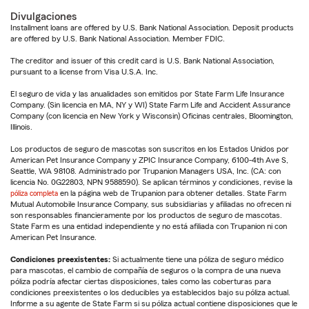
Divulgaciones
Installment loans are offered by U.S. Bank National Association. Deposit products
are offered by U.S. Bank National Association. Member FDIC.
The creditor and issuer of this credit card is U.S. Bank National Association,
pursuant to a license from Visa U.S.A. Inc.
El seguro de vida y las anualidades son emitidos por State Farm Life Insurance
Company. (Sin licencia en MA, NY y WI) State Farm Life and Accident Assurance
Company (con licencia en New York y Wisconsin) Oficinas centrales, Bloomington,
Illinois.
Los productos de seguro de mascotas son suscritos en los Estados Unidos por
American Pet Insurance Company y ZPIC Insurance Company, 6100-4th Ave S,
Seattle, WA 98108. Administrado por Trupanion Managers USA, Inc. (CA: con
licencia No. 0G22803, NPN 9588590). Se aplican términos y condiciones, revise la
póliza completa
en la página web de Trupanion para obtener detalles. State Farm
Mutual Automobile Insurance Company, sus subsidiarias y afiliadas no ofrecen ni
son responsables financieramente por los productos de seguro de mascotas.
State Farm es una entidad independiente y no está afiliada con Trupanion ni con
American Pet Insurance.
Condiciones preexistentes:
Si actualmente tiene una póliza de seguro médico
para mascotas, el cambio de compañía de seguros o la compra de una nueva
póliza podría afectar ciertas disposiciones, tales como las coberturas para
condiciones preexistentes o los deducibles ya establecidos bajo su póliza actual.
Informe a su agente de State Farm si su póliza actual contiene disposiciones que le