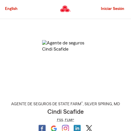
Pasar
al
English
Iniciar Sesión
contenido
principal
Comienzo
del
contenido
principal
®
AGENTE DE SEGUROS DE STATE FARM
,
SILVER SPRING
, MD
Cindi Scafide
FSS
,
FLMI®