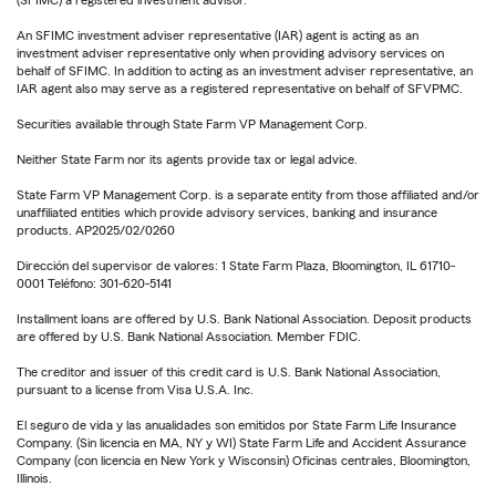
An SFIMC investment adviser representative (IAR) agent is acting as an
investment adviser representative only when providing advisory services on
behalf of SFIMC. In addition to acting as an investment adviser representative, an
IAR agent also may serve as a registered representative on behalf of SFVPMC.
Securities available through State Farm VP Management Corp.
Neither State Farm nor its agents provide tax or legal advice.
State Farm VP Management Corp. is a separate entity from those affiliated and/or
unaffiliated entities which provide advisory services, banking and insurance
products. AP2025/02/0260
Dirección del supervisor de valores: 1 State Farm Plaza, Bloomington, IL 61710-
0001 Teléfono: 301-620-5141
Installment loans are offered by U.S. Bank National Association. Deposit products
are offered by U.S. Bank National Association. Member FDIC.
The creditor and issuer of this credit card is U.S. Bank National Association,
pursuant to a license from Visa U.S.A. Inc.
El seguro de vida y las anualidades son emitidos por State Farm Life Insurance
Company. (Sin licencia en MA, NY y WI) State Farm Life and Accident Assurance
Company (con licencia en New York y Wisconsin) Oficinas centrales, Bloomington,
Illinois.