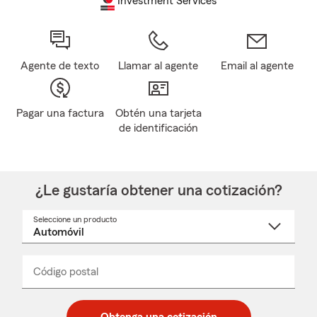
Investment Services
Agente de texto
Llamar al agente
Email al agente
Pagar una factura
Obtén una tarjeta
de identificación
¿Le gustaría obtener una cotización?
Seleccione un producto
Seleccione
un
nombre
de
producto
del
Código postal
Ingresa
Ingresa
_____
menú
un
un
desplegable
código
código
postal
postal