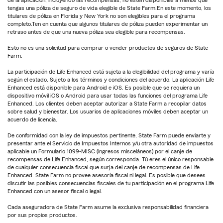
tengas una póliza de seguro de vida elegible de State Farm.En este momento, los
titulares de póliza en Florida y New York no son elegibles para el programa
completo.Ten en cuenta que algunos titulares de póliza pueden experimentar un
retraso antes de que una nueva póliza sea elegible para recompensas.
Esto no es una solicitud para comprar o vender productos de seguros de State
Farm.
La participación de Life Enhanced está sujeta a la elegibilidad del programa y varía
según el estado. Sujeto a los términos y condiciones del acuerdo. La aplicación Life
Enhanced está disponible para Android e iOS. Es posible que se requiera un
dispositivo móvil iOS o Android para usar todas las funciones del programa Life
Enhanced. Los clientes deben aceptar autorizar a State Farm a recopilar datos
sobre salud y bienestar. Los usuarios de aplicaciones móviles deben aceptar un
acuerdo de licencia.
De conformidad con la ley de impuestos pertinente, State Farm puede enviarte y
presentar ante el Servicio de Impuestos Internos y/u otra autoridad de impuestos
aplicable un Formulario 1099-MISC (ingresos misceláneos) por el canje de
recompensas de Life Enhanced, según corresponda. Tú eres el único responsable
de cualquier consecuencia fiscal que surja del canje de recompensas de Life
Enhanced. State Farm no provee asesoría fiscal ni legal. Es posible que desees
discutir las posibles consecuencias fiscales de tu participación en el programa Life
Enhanced con un asesor fiscal o legal.
Cada aseguradora de State Farm asume la exclusiva responsabilidad financiera
por sus propios productos.