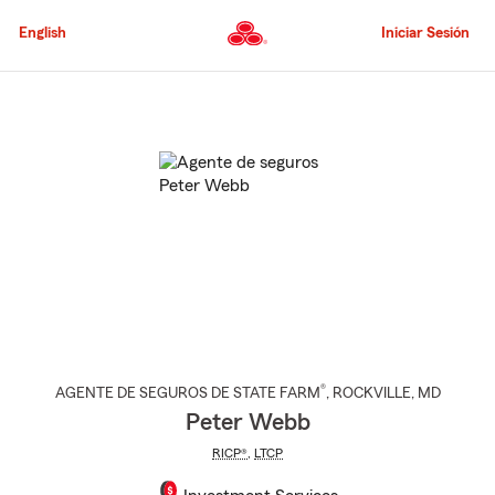
Pasar
al
English
Iniciar Sesión
contenido
principal
Comienzo
del
contenido
principal
®
AGENTE DE SEGUROS DE STATE FARM
,
ROCKVILLE
, MD
Peter Webb
RICP®
,
LTCP