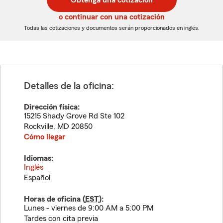
Obtenga una cotización
de
de
5
5
o continuar con una cotización
dígitos
dígitos
Todas las cotizaciones y documentos serán proporcionados en inglés.
Detalles de la oficina:
Dirección física:
15215 Shady Grove Rd Ste 102
Rockville
,
MD
20850
Cómo llegar
Idiomas:
Inglés
Español
Horas de oficina (
EST
):
Lunes - viernes de 9:00 AM a 5:00 PM
Tardes con cita previa