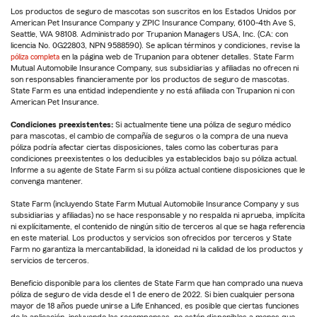
Los productos de seguro de mascotas son suscritos en los Estados Unidos por
American Pet Insurance Company y ZPIC Insurance Company, 6100-4th Ave S,
Seattle, WA 98108. Administrado por Trupanion Managers USA, Inc. (CA: con
licencia No. 0G22803, NPN 9588590). Se aplican términos y condiciones, revise la
póliza completa
en la página web de Trupanion para obtener detalles. State Farm
Mutual Automobile Insurance Company, sus subsidiarias y afiliadas no ofrecen ni
son responsables financieramente por los productos de seguro de mascotas.
State Farm es una entidad independiente y no está afiliada con Trupanion ni con
American Pet Insurance.
Condiciones preexistentes:
Si actualmente tiene una póliza de seguro médico
para mascotas, el cambio de compañía de seguros o la compra de una nueva
póliza podría afectar ciertas disposiciones, tales como las coberturas para
condiciones preexistentes o los deducibles ya establecidos bajo su póliza actual.
Informe a su agente de State Farm si su póliza actual contiene disposiciones que le
convenga mantener.
State Farm (incluyendo State Farm Mutual Automobile Insurance Company y sus
subsidiarias y afiliadas) no se hace responsable y no respalda ni aprueba, implícita
ni explícitamente, el contenido de ningún sitio de terceros al que se haga referencia
en este material. Los productos y servicios son ofrecidos por terceros y State
Farm no garantiza la mercantabilidad, la idoneidad ni la calidad de los productos y
servicios de terceros.
Beneficio disponible para los clientes de State Farm que han comprado una nueva
póliza de seguro de vida desde el 1 de enero de 2022. Si bien cualquier persona
mayor de 18 años puede unirse a Life Enhanced, es posible que ciertas funciones
de la aplicación, incluyendo las recompensas, no estén disponibles a menos que