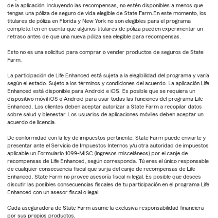
de la aplicación, incluyendo las recompensas, no estén disponibles a menos que
tengas una póliza de seguro de vida elegible de State Farm.En este momento, los
titulares de póliza en Florida y New York no son elegibles para el programa
completo.Ten en cuenta que algunos titulares de póliza pueden experimentar un
retraso antes de que una nueva póliza sea elegible para recompensas.
Esto no es una solicitud para comprar o vender productos de seguros de State
Farm.
La participación de Life Enhanced está sujeta a la elegibilidad del programa y varía
según el estado. Sujeto a los términos y condiciones del acuerdo. La aplicación Life
Enhanced está disponible para Android e iOS. Es posible que se requiera un
dispositivo móvil iOS o Android para usar todas las funciones del programa Life
Enhanced. Los clientes deben aceptar autorizar a State Farm a recopilar datos
sobre salud y bienestar. Los usuarios de aplicaciones móviles deben aceptar un
acuerdo de licencia.
De conformidad con la ley de impuestos pertinente, State Farm puede enviarte y
presentar ante el Servicio de Impuestos Internos y/u otra autoridad de impuestos
aplicable un Formulario 1099-MISC (ingresos misceláneos) por el canje de
recompensas de Life Enhanced, según corresponda. Tú eres el único responsable
de cualquier consecuencia fiscal que surja del canje de recompensas de Life
Enhanced. State Farm no provee asesoría fiscal ni legal. Es posible que desees
discutir las posibles consecuencias fiscales de tu participación en el programa Life
Enhanced con un asesor fiscal o legal.
Cada aseguradora de State Farm asume la exclusiva responsabilidad financiera
por sus propios productos.