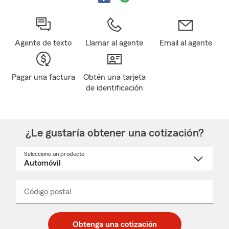
Agente de texto
Llamar al agente
Email al agente
Pagar una factura
Obtén una tarjeta
de identificación
¿Le gustaría obtener una cotización?
Seleccione un producto
Seleccione
un
nombre
de
producto
del
Código postal
Ingresa
Ingresa
_____
menú
un
un
desplegable
código
código
postal
postal
Obtenga una cotización
de
de