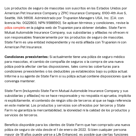
Los productos de seguro de mascotas son suscritos en los Estados Unidos por
American Pet Insurance Company y ZPIC Insurance Company, 6100-4th Ave S,
Seattle, WA 98108. Administrado por Trupanion Managers USA, Inc. (CA: con
licencia No. 0G22803, NPN 9588590). Se aplican términos y condiciones, revise la
póliza completa
en la página web de Trupanion para obtener detalles. State Farm
Mutual Automobile Insurance Company, sus subsidiarias y afiliadas no ofrecen ni
son responsables financieramente por los productos de seguro de mascotas.
State Farm es una entidad independiente y no está afiliada con Trupanion ni con
American Pet Insurance.
Condiciones preexistentes:
Si actualmente tiene una póliza de seguro médico
para mascotas, el cambio de compañía de seguros o la compra de una nueva
póliza podría afectar ciertas disposiciones, tales como las coberturas para
condiciones preexistentes o los deducibles ya establecidos bajo su póliza actual.
Informe a su agente de State Farm si su póliza actual contiene disposiciones que le
convenga mantener.
State Farm (incluyendo State Farm Mutual Automobile Insurance Company y sus
subsidiarias y afiliadas) no se hace responsable y no respalda ni aprueba, implícita
ni explícitamente, el contenido de ningún sitio de terceros al que se haga referencia
en este material. Los productos y servicios son ofrecidos por terceros y State
Farm no garantiza la mercantabilidad, la idoneidad ni la calidad de los productos y
servicios de terceros.
Beneficio disponible para los clientes de State Farm que han comprado una nueva
póliza de seguro de vida desde el 1 de enero de 2022. Si bien cualquier persona
mayor de 18 años puede unirse a Life Enhanced, es posible que ciertas funciones