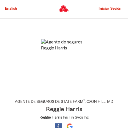
Pasar
al
English
Iniciar Sesión
contenido
principal
Comienzo
del
contenido
principal
®
AGENTE DE SEGUROS DE STATE FARM
,
OXON HILL
, MD
Reggie Harris
Reggie Harris Ins Fin Svcs Inc