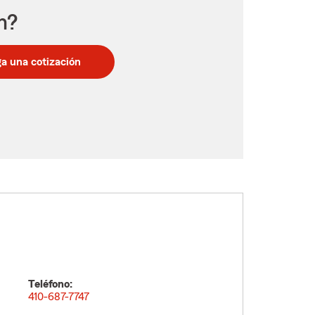
n?
a una cotización
Teléfono:
410-687-7747