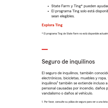
State Farm y Ting* pueden ayudarl
El programa Ting solo está disponib
sean elegibles.
Explora Ting
* El programa Ting de State Farm no está disponible actua
Seguro de inquilinos
El seguro de inquilinos, también conoc
electrónicos, bicicletas, muebles y ropa
1
inquilinos
también se extiende incluso a
personal causadas por incendio, daños p
vandalismo o daños al vehículo.
1. Por favor, consulte su póliza de seguro para ver a una list