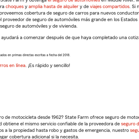
n State Farm y obtenga
el seguro de automóviles
en Middle River, 
tra
choques
y
amplia hasta de alquiler
y de
viajes compartidos
. Si
s proveemos cobertura de seguro de carros para nuevos conductores
l proveedor de seguro de automóviles más grande en los Estados
seguro de automóviles y de vivienda.
e ayudará a comenzar después de que haya completado una cotizac
sados en primas directas escritas a fecha del 2018.
rros en línea
. ¡Es rápido y sencillo!
ro de motocicleta desde 1962? State Farm ofrece seguro de motoci
 obtiene el mismo servicio confiable de la proveedora de
seguro 
os a la propiedad hasta robo y gastos de emergencia, nuestro
segu
gar cobertura adicional si la necesita.