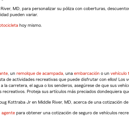
 River, MD, para personalizar su póliza con coberturas, descuent
ilidad pueden variar.
tocicleta
hoy mismo.
ante
, un
remolque de acampada
, una
embarcación
o un
vehículo 
ista de actividades recreativas que puede disfrutar con ellos! Los 
a la carretera, el agua o los senderos, asegúrese de que sus vehí
 recreativos. Proteja sus artículos más preciados dondequiera qu
g Kottraba Jr en Middle River, MD, acerca de una cotización de 
n agente
para obtener una cotización de seguro de vehículos recre