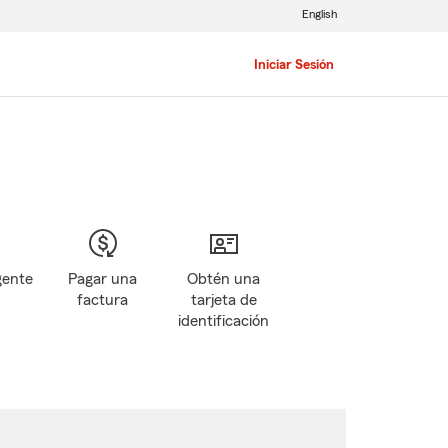
English
Iniciar Sesión
gente
Pagar una
Obtén una
factura
tarjeta de
identificación