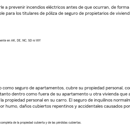
e a prevenir incendios eléctricos antes de que ocurran, de forma 
le para los titulares de póliza de seguro de propietarios de vivie
lmente en AK, DE, NC, SD ni WY
ido como seguro de apartamentos, cubre su propiedad personal, c
, tanto dentro como fuera de su apartamento u otra vivienda que a
 la propiedad personal en su carro. El seguro de inquilinos norma
or humo, daños cubiertos repentinos y accidentales causados por
a completa de la propiedad cubierta y de las pérdidas cubiertas.