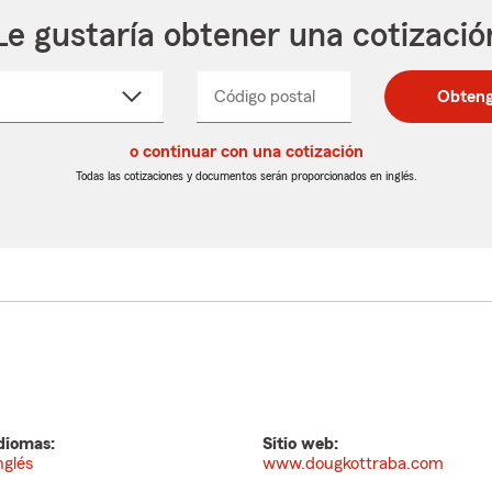
Le gustaría obtener una cotizació
cione
Código postal
Ingresa
Ingresa
Obteng
_____
un
un
re
código
código
cto
o continuar con una cotización
postal
postal
de
de
Todas las cotizaciones y documentos serán proporcionados en inglés.
egable
5
5
dígitos
dígitos
diomas:
Sitio web:
nglés
www.dougkottraba.com