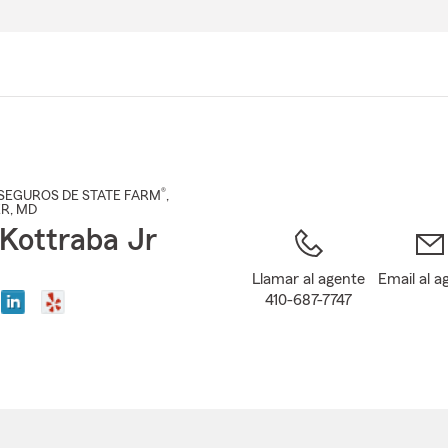
Pasar
al
contenido
principal
®
SEGUROS DE STATE FARM
,
ER
, MD
Kottraba Jr
Llamar al agente
Email al a
410-687-7747