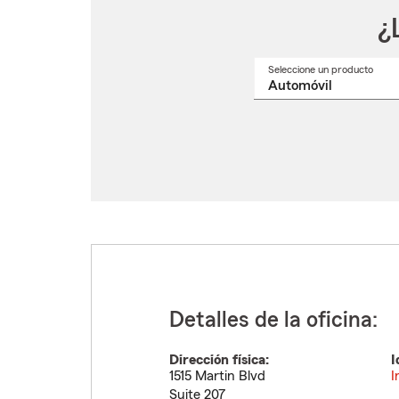
¿
Seleccione un producto
Selec
un
nomb
de
produ
del
menú
despl
Detalles de la oficina:
Dirección física:
I
1515 Martin Blvd
I
Suite 207