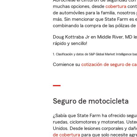
Abróchese el cinturón de seguridad co
muchas opciones, desde
cobertura
con
de automóviles para la familia, nosotro
más. Sin mencionar que State Farm es e
combinando la compra de las pólizas de 
Doug Kottraba Jr en Middle River, MD l
rápido y sencillo!
1. Clasificación y datos de S&P Global Market Intelligence ba
Comience su
cotización de seguro de ca
Seguro de motocicleta
¿Sabía que State Farm ha ofrecido segu
ruedas, ciclomotores y motonetas. Usted
Unidos. Desde lesiones corporales y dañ
de cobertura
para que solo necesite agre