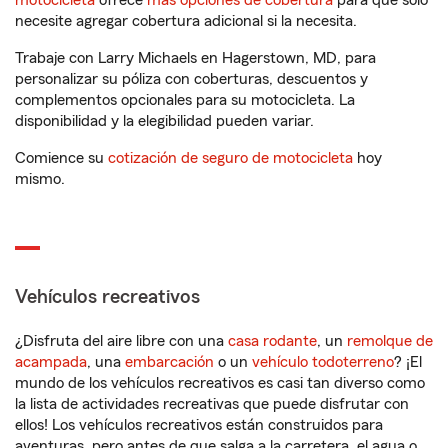
motocicleta
ofrece
más opciones de cobertura
para que solo
necesite agregar cobertura adicional si la necesita.
Trabaje con Larry Michaels en Hagerstown, MD, para
personalizar su póliza con coberturas, descuentos y
complementos opcionales para su motocicleta. La
disponibilidad y la elegibilidad pueden variar.
Comience su
cotización de seguro de motocicleta
hoy
mismo.
Vehículos recreativos
¿Disfruta del aire libre con una
casa rodante
, un
remolque de
acampada
, una
embarcación
o un
vehículo todoterreno
? ¡El
mundo de los vehículos recreativos es casi tan diverso como
la lista de actividades recreativas que puede disfrutar con
ellos! Los vehículos recreativos están construidos para
aventuras, pero antes de que salga a la carretera, el agua o