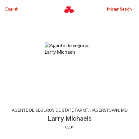
Pasar
al
English
Iniciar Sesión
contenido
principal
Comienzo
del
contenido
principal
®
AGENTE DE SEGUROS DE STATE FARM
,
HAGERSTOWN
, MD
Larry Michaels
CLU®