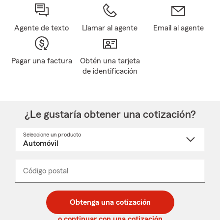
Agente de texto
Llamar al agente
Email al agente
Pagar una factura
Obtén una tarjeta
de identificación
¿Le gustaría obtener una cotización?
Seleccione un producto
Seleccione
un
nombre
de
producto
del
Código postal
Ingresa
Ingresa
_____
menú
un
un
desplegable
código
código
postal
postal
Obtenga una cotización
de
de
5
5
o continuar con una cotización