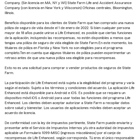
Company. (Sin licencia en MA, NY y WI) State Farm Life and Accident Assurance
Company (con licencia en New York y Wisconsin) Oficinas centrales, Bloomington,
Illinois.
Beneficio disponible para los clientes de State Farm que han comprado una nueva
póliza de seguro de vida desde el 1 de enero de 2022. Si bien cualquier persona
mayor de 18 años puede unirse a Life Enhanced, es posible que ciertas funciones
de la aplicación, incluyendo las recompensas, no estén disponibles a menos que
tengas una póliza de seguro de vida elegible de State Farm.En este momento, los
titulares de póliza en Florida y New York no son elegibles para el programa
completo.Ten en cuenta que algunos titulares de póliza pueden experimentar un
retraso antes de que una nueva póliza sea elegible para recompensas.
Esto no es una solicitud para comprar o vender productos de seguros de State
Farm.
La participación de Life Enhanced está sujeta a la elegibilidad del programa y varía
según el estado. Sujeto a los términos y condiciones del acuerdo. La aplicación Life
Enhanced está disponible para Android e iOS. Es posible que se requiera un
dispositivo móvil iOS o Android para usar todas las funciones del programa Life
Enhanced. Los clientes deben aceptar autorizar a State Farm a recopilar datos
sobre salud y bienestar. Los usuarios de aplicaciones móviles deben aceptar un
acuerdo de licencia.
De conformidad con la ley de impuestos pertinente, State Farm puede enviarte y
presentar ante el Servicio de Impuestos Internos y/u otra autoridad de impuestos
aplicable un Formulario 1099-MISC (ingresos misceláneos) por el canje de
recompensas de Life Enhanced, según corresponda. Tú eres el único responsable