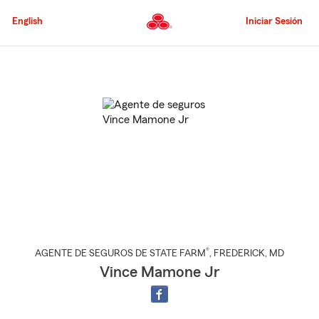
Pasar
al
English
Iniciar Sesión
contenido
principal
Comienzo
del
contenido
principal
®
AGENTE DE SEGUROS DE STATE FARM
,
FREDERICK
, MD
Vince Mamone Jr