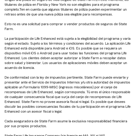
titulares de póliza en Florida y New York no son elegibles para el programa
completo.Ten en cuenta que algunos titulares de póliza pueden experimentar un
retraso antes de que una nueva póliza sea elegible para recompensas.
Esto no es una solicitud para comprar o vender productos de seguros de State
Farm.
La participación de Life Enhanced está sujeta a la elegibilidad del programa y varía
según el estado. Sujeto a los términos y condiciones del acuerdo. La aplicación Life
Enhanced está disponible para Android e iOS. Es posible que se requiera un
dispositivo móvil iOS o Android para usar todas las funciones del programa Life
Enhanced. Los clientes deben aceptar autorizar a State Farm a recopilar datos
sobre salud y bienestar. Los usuarios de aplicaciones móviles deben aceptar un
acuerdo de licencia.
De conformidad con la ley de impuestos pertinente, State Farm puede enviarte y
presentar ante el Servicio de Impuestos Internos y/u otra autoridad de impuestos
aplicable un Formulario 1099-MISC (ingresos misceláneos) por el canje de
recompensas de Life Enhanced, según corresponda. Tú eres el único responsable
de cualquier consecuencia fiscal que surja del canje de recompensas de Life
Enhanced. State Farm no provee asesoría fiscal ni legal. Es posible que desees
discutir las posibles consecuencias fiscales de tu participación en el programa Life
Enhanced con un asesor fiscal o legal.
Cada aseguradora de State Farm asume la exclusiva responsabilidad financiera
por sus propios productos.
State Farm Life Insurance Company (sin licencia en MA, NY ni WI)