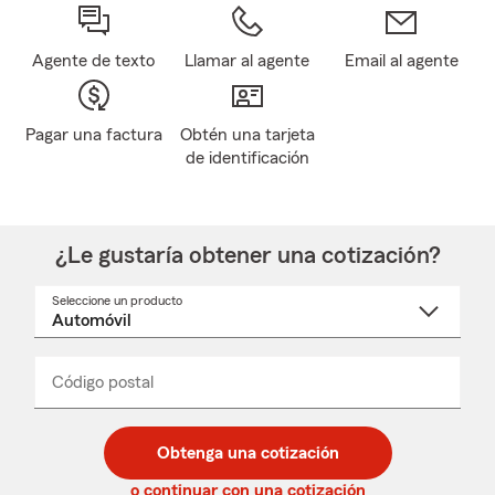
Agente de texto
Llamar al agente
Email al agente
Pagar una factura
Obtén una tarjeta
de identificación
¿Le gustaría obtener una cotización?
Seleccione un producto
Seleccione
un
nombre
de
producto
del
Código postal
Ingresa
Ingresa
_____
menú
un
un
desplegable
código
código
postal
postal
Obtenga una cotización
de
de
5
5
o continuar con una cotización