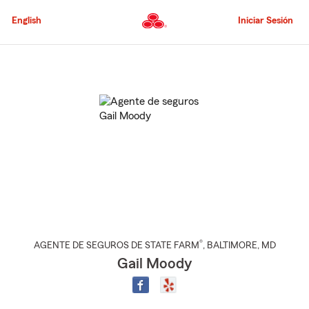
Pasar
al
English
Iniciar Sesión
contenido
principal
Comienzo
del
contenido
principal
®
AGENTE DE SEGUROS DE STATE FARM
,
BALTIMORE
, MD
Gail Moody