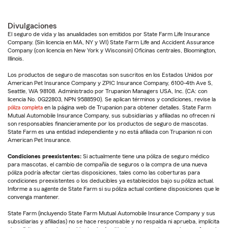
Divulgaciones
El seguro de vida y las anualidades son emitidos por State Farm Life Insurance
Company. (Sin licencia en MA, NY y WI) State Farm Life and Accident Assurance
Company (con licencia en New York y Wisconsin) Oficinas centrales, Bloomington,
Illinois.
Los productos de seguro de mascotas son suscritos en los Estados Unidos por
American Pet Insurance Company y ZPIC Insurance Company, 6100-4th Ave S,
Seattle, WA 98108. Administrado por Trupanion Managers USA, Inc. (CA: con
licencia No. 0G22803, NPN 9588590). Se aplican términos y condiciones, revise la
póliza completa
en la página web de Trupanion para obtener detalles. State Farm
Mutual Automobile Insurance Company, sus subsidiarias y afiliadas no ofrecen ni
son responsables financieramente por los productos de seguro de mascotas.
State Farm es una entidad independiente y no está afiliada con Trupanion ni con
American Pet Insurance.
Condiciones preexistentes:
Si actualmente tiene una póliza de seguro médico
para mascotas, el cambio de compañía de seguros o la compra de una nueva
póliza podría afectar ciertas disposiciones, tales como las coberturas para
condiciones preexistentes o los deducibles ya establecidos bajo su póliza actual.
Informe a su agente de State Farm si su póliza actual contiene disposiciones que le
convenga mantener.
State Farm (incluyendo State Farm Mutual Automobile Insurance Company y sus
subsidiarias y afiliadas) no se hace responsable y no respalda ni aprueba, implícita