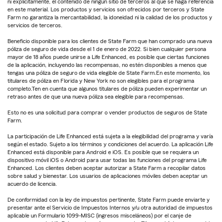
ni explícitamente, el contenido de ningún sitio de terceros al que se haga referencia
en este material. Los productos y servicios son ofrecidos por terceros y State
Farm no garantiza la mercantabilidad, la idoneidad ni la calidad de los productos y
servicios de terceros.
Beneficio disponible para los clientes de State Farm que han comprado una nueva
póliza de seguro de vida desde el 1 de enero de 2022. Si bien cualquier persona
mayor de 18 años puede unirse a Life Enhanced, es posible que ciertas funciones
de la aplicación, incluyendo las recompensas, no estén disponibles a menos que
tengas una póliza de seguro de vida elegible de State Farm.En este momento, los
titulares de póliza en Florida y New York no son elegibles para el programa
completo.Ten en cuenta que algunos titulares de póliza pueden experimentar un
retraso antes de que una nueva póliza sea elegible para recompensas.
Esto no es una solicitud para comprar o vender productos de seguros de State
Farm.
La participación de Life Enhanced está sujeta a la elegibilidad del programa y varía
según el estado. Sujeto a los términos y condiciones del acuerdo. La aplicación Life
Enhanced está disponible para Android e iOS. Es posible que se requiera un
dispositivo móvil iOS o Android para usar todas las funciones del programa Life
Enhanced. Los clientes deben aceptar autorizar a State Farm a recopilar datos
sobre salud y bienestar. Los usuarios de aplicaciones móviles deben aceptar un
acuerdo de licencia.
De conformidad con la ley de impuestos pertinente, State Farm puede enviarte y
presentar ante el Servicio de Impuestos Internos y/u otra autoridad de impuestos
aplicable un Formulario 1099-MISC (ingresos misceláneos) por el canje de