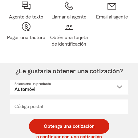
Agente de texto
Llamar al agente
Email al agente
Pagar una factura
Obtén una tarjeta
de identificación
¿Le gustaría obtener una cotización?
Seleccione un producto
Seleccione
un
nombre
de
producto
del
Código postal
Ingresa
Ingresa
_____
menú
un
un
desplegable
código
código
postal
postal
Obtenga una cotización
de
de
5
5
o continuar con una cotización