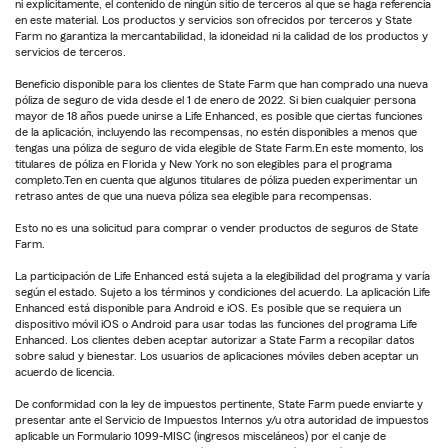
ni explícitamente, el contenido de ningún sitio de terceros al que se haga referencia
en este material. Los productos y servicios son ofrecidos por terceros y State
Farm no garantiza la mercantabilidad, la idoneidad ni la calidad de los productos y
servicios de terceros.
Beneficio disponible para los clientes de State Farm que han comprado una nueva
póliza de seguro de vida desde el 1 de enero de 2022. Si bien cualquier persona
mayor de 18 años puede unirse a Life Enhanced, es posible que ciertas funciones
de la aplicación, incluyendo las recompensas, no estén disponibles a menos que
tengas una póliza de seguro de vida elegible de State Farm.En este momento, los
titulares de póliza en Florida y New York no son elegibles para el programa
completo.Ten en cuenta que algunos titulares de póliza pueden experimentar un
retraso antes de que una nueva póliza sea elegible para recompensas.
Esto no es una solicitud para comprar o vender productos de seguros de State
Farm.
La participación de Life Enhanced está sujeta a la elegibilidad del programa y varía
según el estado. Sujeto a los términos y condiciones del acuerdo. La aplicación Life
Enhanced está disponible para Android e iOS. Es posible que se requiera un
dispositivo móvil iOS o Android para usar todas las funciones del programa Life
Enhanced. Los clientes deben aceptar autorizar a State Farm a recopilar datos
sobre salud y bienestar. Los usuarios de aplicaciones móviles deben aceptar un
acuerdo de licencia.
De conformidad con la ley de impuestos pertinente, State Farm puede enviarte y
presentar ante el Servicio de Impuestos Internos y/u otra autoridad de impuestos
aplicable un Formulario 1099-MISC (ingresos misceláneos) por el canje de