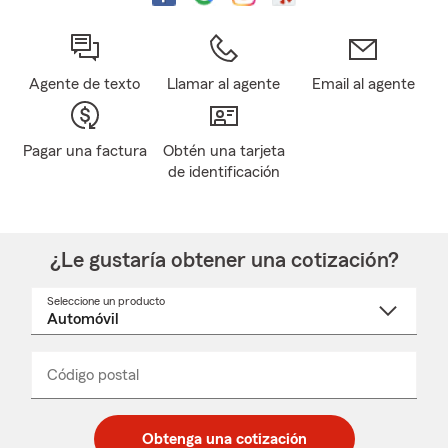
Agente de texto
Llamar al agente
Email al agente
Pagar una factura
Obtén una tarjeta
de identificación
¿Le gustaría obtener una cotización?
Seleccione un producto
Seleccione
un
nombre
de
producto
del
Código postal
Ingresa
Ingresa
_____
menú
un
un
desplegable
código
código
postal
postal
Obtenga una cotización
de
de