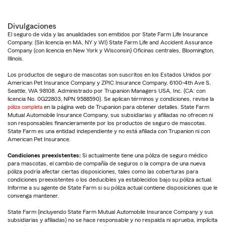
Divulgaciones
El seguro de vida y las anualidades son emitidos por State Farm Life Insurance
Company. (Sin licencia en MA, NY y WI) State Farm Life and Accident Assurance
Company (con licencia en New York y Wisconsin) Oficinas centrales, Bloomington,
Illinois.
Los productos de seguro de mascotas son suscritos en los Estados Unidos por
American Pet Insurance Company y ZPIC Insurance Company, 6100-4th Ave S,
Seattle, WA 98108. Administrado por Trupanion Managers USA, Inc. (CA: con
licencia No. 0G22803, NPN 9588590). Se aplican términos y condiciones, revise la
póliza completa
en la página web de Trupanion para obtener detalles. State Farm
Mutual Automobile Insurance Company, sus subsidiarias y afiliadas no ofrecen ni
son responsables financieramente por los productos de seguro de mascotas.
State Farm es una entidad independiente y no está afiliada con Trupanion ni con
American Pet Insurance.
Condiciones preexistentes:
Si actualmente tiene una póliza de seguro médico
para mascotas, el cambio de compañía de seguros o la compra de una nueva
póliza podría afectar ciertas disposiciones, tales como las coberturas para
condiciones preexistentes o los deducibles ya establecidos bajo su póliza actual.
Informe a su agente de State Farm si su póliza actual contiene disposiciones que le
convenga mantener.
State Farm (incluyendo State Farm Mutual Automobile Insurance Company y sus
subsidiarias y afiliadas) no se hace responsable y no respalda ni aprueba, implícita