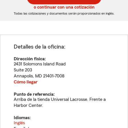
5
5
o continuar con una cotización
dígitos
dígitos
Todas las cotizaciones y documentos serán proporcionados en inglés.
Detalles de la oficina:
Dirección física:
2431 Solomons Island Road
Suite 203
Annapolis
,
MD
21401-7008
Cómo llegar
Punto de referencia:
Arriba de la tienda Universal Lacrosse. Frente a
Harbor Center.
Idiomas:
Inglés