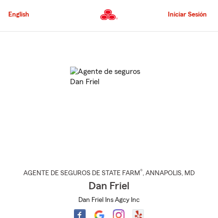
Pasar
al
English
Iniciar Sesión
contenido
principal
Comienzo
del
contenido
principal
®
AGENTE DE SEGUROS DE STATE FARM
,
ANNAPOLIS
, MD
Dan Friel
Dan Friel Ins Agcy Inc