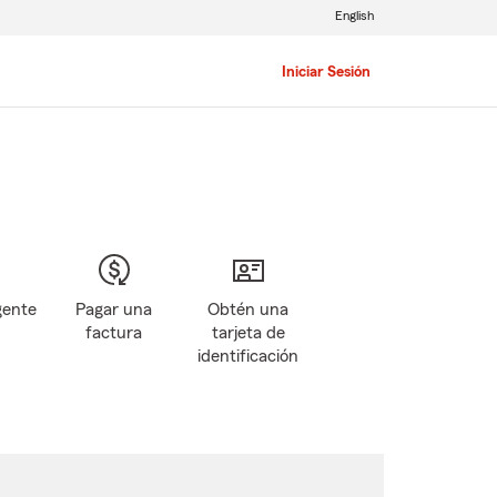
English
Iniciar Sesión
gente
Pagar una
Obtén una
factura
tarjeta de
identificación