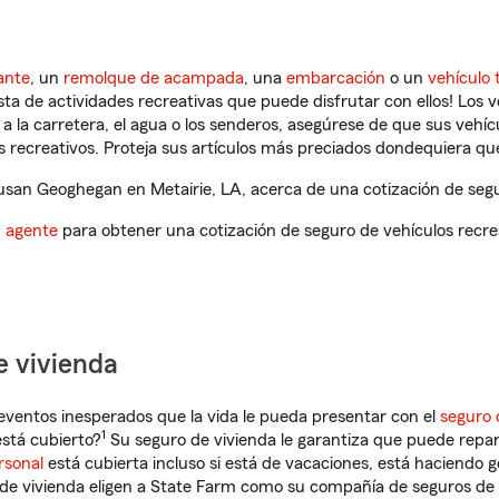
ante
, un
remolque de acampada
, una
embarcación
o un
vehículo 
ista de actividades recreativas que puede disfrutar con ellos! Los 
a la carretera, el agua o los senderos, asegúrese de que sus vehí
 recreativos. Proteja sus artículos más preciados dondequiera qu
san Geoghegan en Metairie, LA, acerca de una cotización de segur
n agente
para obtener una cotización de seguro de vehículos recre
e vivienda
eventos inesperados que la vida le pueda presentar con el
seguro 
1
stá cubierto?
Su seguro de vivienda le garantiza que puede repar
rsonal
está cubierta incluso si está de vacaciones, está haciendo g
de vivienda eligen a State Farm como su compañía de seguros de 