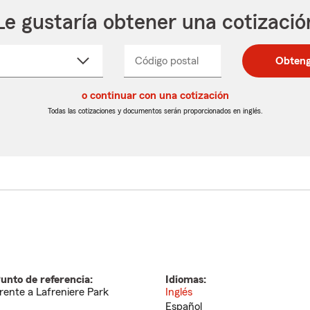
Le gustaría obtener una cotizació
cione
Código postal
Ingresa
Ingresa
Obteng
_____
un
un
re
código
código
cto
o continuar con una cotización
postal
postal
de
de
Todas las cotizaciones y documentos serán proporcionados en inglés.
egable
5
5
dígitos
dígitos
unto de referencia:
Idiomas:
rente a Lafreniere Park
Inglés
Español