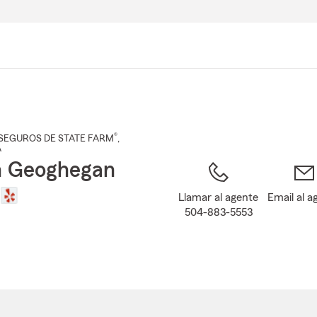
Pasar
al
contenido
principal
®
SEGUROS DE STATE FARM
,
A
n Geoghegan
Llamar al agente
Email al a
504-883-5553