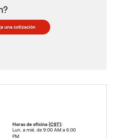
n?
a una cotización
Horas de oficina (
CST
):
Lun. a mié. de 9:00 AM a 6:00
PM