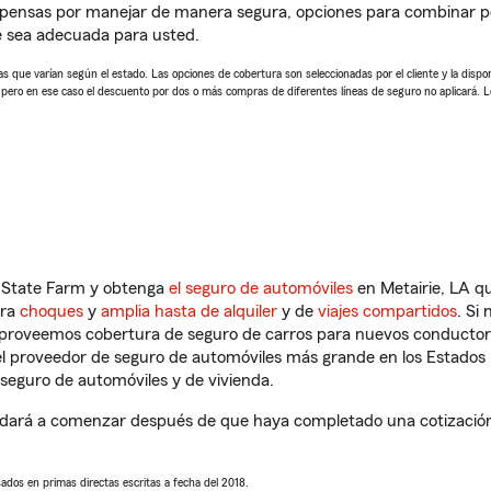
mpensas por manejar de manera segura, opciones para combinar p
e sea adecuada para usted.
 que varían según el estado. Las opciones de cobertura son seleccionadas por el cliente y la disponib
, pero en ese caso el descuento por dos o más compras de diferentes líneas de seguro no aplicará. 
n State Farm y obtenga
el seguro de automóviles
en Metairie, LA qu
tra
choques
y
amplia hasta de alquiler
y de
viajes compartidos
. Si
s proveemos cobertura de seguro de carros para nuevos conductores
l proveedor de seguro de automóviles más grande en los Estados
seguro de automóviles y de vivienda.
dará a comenzar después de que haya completado una cotización d
sados en primas directas escritas a fecha del 2018.