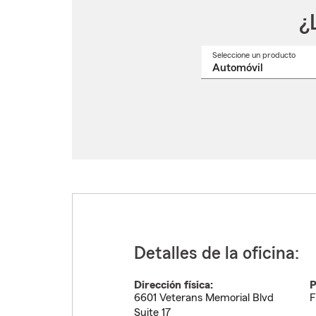
¿
Seleccione un producto
Selec
un
nomb
de
produ
del
menú
despl
Detalles de la oficina:
Dirección física:
P
6601 Veterans Memorial Blvd
F
Suite 17