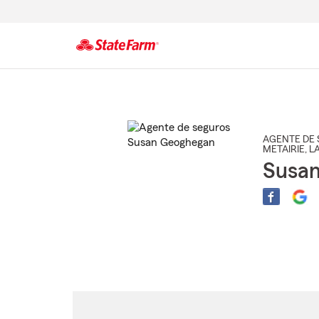
Comienzo
del
contenido
principal
AGENTE DE 
METAIRIE
, L
Susa