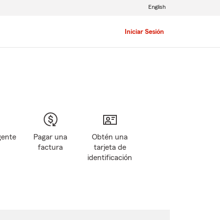
English
Iniciar Sesión
gente
Pagar una
Obtén una
factura
tarjeta de
identificación