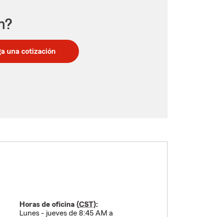
n?
a una cotización
Horas de oficina (
CST
):
Lunes - jueves de 8:45 AM a