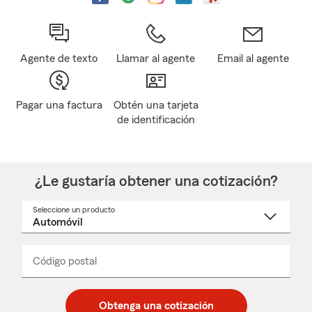
Agente de texto
Llamar al agente
Email al agente
Pagar una factura
Obtén una tarjeta
de identificación
¿Le gustaría obtener una cotización?
Seleccione un producto
Seleccione
un
nombre
de
producto
del
Código postal
Ingresa
Ingresa
_____
menú
un
un
desplegable
código
código
postal
postal
Obtenga una cotización
de
de