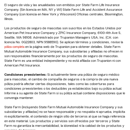
El seguro de vida y las anualidades son emitidos por State Farm Life Insurance
Company. (Sin licencia en MA, NY y WI) State Farm Life and Accident Assurance
Company (con licencia en New York y Wisconsin) Oficinas centrales, Bloomington,
Illinois.
Los productos de seguro de mascotas son suscritos en los Estados Unidos por
American Pet Insurance Company y ZPIC Insurance Company, 6100-4th Ave S,
Seattle, WA 98108. Administrado por Trupanion Managers USA, Inc. (CA: con
licencia No. 0G22803, NPN 9588590). Se aplican términos y condiciones, revise la
póliza completa
en la página web de Trupanion para obtener detalles. State Farm
Mutual Automobile Insurance Company, sus subsidiarias y afiliadas no ofrecen ni
son responsables financieramente por los productos de seguro de mascotas.
State Farm es una entidad independiente y no está afiliada con Trupanion ni con
American Pet Insurance.
Condiciones preexistentes:
Si actualmente tiene una póliza de seguro médico
para mascotas, el cambio de compañía de seguros o la compra de una nueva
póliza podría afectar ciertas disposiciones, tales como las coberturas para
condiciones preexistentes o los deducibles ya establecidos bajo su póliza actual.
Informe a su agente de State Farm si su póliza actual contiene disposiciones que le
convenga mantener.
State Farm (incluyendo State Farm Mutual Automobile Insurance Company y sus
subsidiarias y afiliadas) no se hace responsable y no respalda ni aprueba, implícita
ni explícitamente, el contenido de ningún sitio de terceros al que se haga referencia
en este material. Los productos y servicios son ofrecidos por terceros y State
Farm no garantiza la mercantabilidad, la idoneidad ni la calidad de los productos y