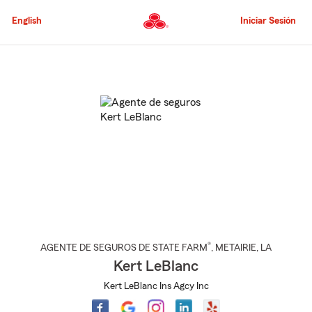
Pasar
al
English
Iniciar Sesión
contenido
principal
Comienzo
del
contenido
principal
®
AGENTE DE SEGUROS DE STATE FARM
,
METAIRIE
, LA
Kert LeBlanc
Kert LeBlanc Ins Agcy Inc