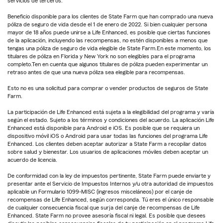
servicios de terceros.
Beneficio disponible para los clientes de State Farm que han comprado una nueva
póliza de seguro de vida desde el 1 de enero de 2022. Si bien cualquier persona
mayor de 18 años puede unirse a Life Enhanced, es posible que ciertas funciones
de la aplicación, incluyendo las recompensas, no estén disponibles a menos que
tengas una póliza de seguro de vida elegible de State Farm.En este momento, los
titulares de póliza en Florida y New York no son elegibles para el programa
completo.Ten en cuenta que algunos titulares de póliza pueden experimentar un
retraso antes de que una nueva póliza sea elegible para recompensas.
Esto no es una solicitud para comprar o vender productos de seguros de State
Farm.
La participación de Life Enhanced está sujeta a la elegibilidad del programa y varía
según el estado. Sujeto a los términos y condiciones del acuerdo. La aplicación Life
Enhanced está disponible para Android e iOS. Es posible que se requiera un
dispositivo móvil iOS o Android para usar todas las funciones del programa Life
Enhanced. Los clientes deben aceptar autorizar a State Farm a recopilar datos
sobre salud y bienestar. Los usuarios de aplicaciones móviles deben aceptar un
acuerdo de licencia.
De conformidad con la ley de impuestos pertinente, State Farm puede enviarte y
presentar ante el Servicio de Impuestos Internos y/u otra autoridad de impuestos
aplicable un Formulario 1099-MISC (ingresos misceláneos) por el canje de
recompensas de Life Enhanced, según corresponda. Tú eres el único responsable
de cualquier consecuencia fiscal que surja del canje de recompensas de Life
Enhanced. State Farm no provee asesoría fiscal ni legal. Es posible que desees