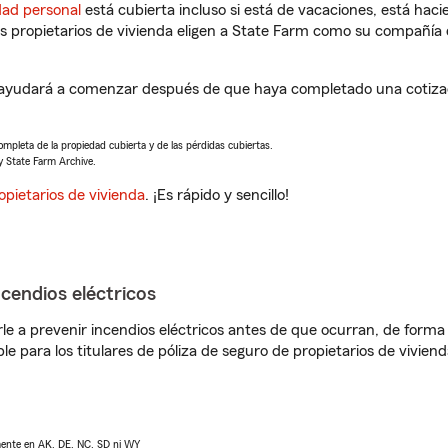
dad personal
está cubierta incluso si está de vacaciones, está haci
propietarios de vivienda eligen a State Farm como su compañía 
e ayudará a comenzar después de que haya completado una cotizac
completa de la propiedad cubierta y de las pérdidas cubiertas.
y State Farm Archive.
opietarios de vivienda
. ¡Es rápido y sencillo!
ncendios eléctricos
e a prevenir incendios eléctricos antes de que ocurran, de forma 
le para los titulares de póliza de seguro de propietarios de vivie
lmente en AK, DE, NC, SD ni WY