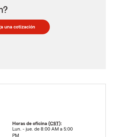
n?
a una cotización
Horas de oficina (
CST
):
Lun. - jue. de 8:00 AM a 5:00
PM