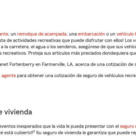
ante
, un
remolque de acampada
, una
embarcación
o un
vehículo 
ista de actividades recreativas que puede disfrutar con ellos! Los 
a la carretera, el agua o los senderos, asegúrese de que sus vehí
 recreativos. Proteja sus artículos más preciados dondequiera qu
et Fortenberry en Farmerville, LA, acerca de una cotización de s
n agente
para obtener una cotización de seguro de vehículos recre
e vivienda
eventos inesperados que la vida le pueda presentar con el
seguro 
1
é está cubierto?
Su seguro de vivienda le garantiza que puede rep