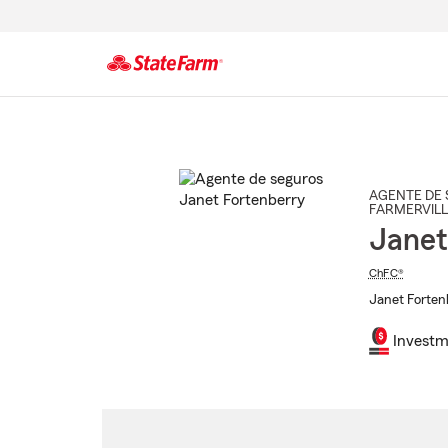
Comienzo
del
contenido
principal
AGENTE DE 
FARMERVILL
Janet
ChFC®
Janet Fortenb
Investm