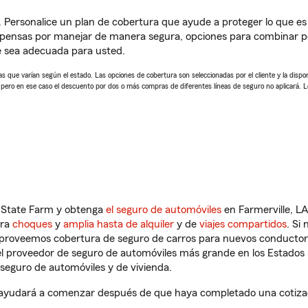
. Personalice un plan de cobertura que ayude a proteger lo que es 
pensas por manejar de manera segura, opciones para combinar pó
e sea adecuada para usted.
 que varían según el estado. Las opciones de cobertura son seleccionadas por el cliente y la disponib
, pero en ese caso el descuento por dos o más compras de diferentes líneas de seguro no aplicará. 
n State Farm y obtenga
el seguro de automóviles
en Farmerville, LA
tra
choques
y
amplia hasta de alquiler
y de
viajes compartidos
. Si
s proveemos cobertura de seguro de carros para nuevos conductores
l proveedor de seguro de automóviles más grande en los Estados
seguro de automóviles y de vivienda.
 ayudará a comenzar después de que haya completado una cotizaci