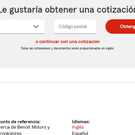
Le gustaría obtener una cotizació
cione
Código postal
Ingresa
Ingresa
Obteng
_____
un
un
re
código
código
cto
o continuar con una cotización
postal
postal
de
de
Todas las cotizaciones y documentos serán proporcionados en inglés.
egable
5
5
dígitos
dígitos
unto de referencia:
Idiomas:
erca de Benoit Motors y
Inglés
rookshires.
Español