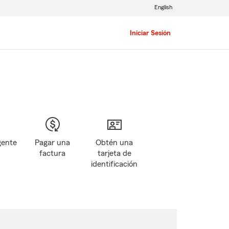
English
Iniciar Sesión
gente
Pagar una
Obtén una
factura
tarjeta de
identificación