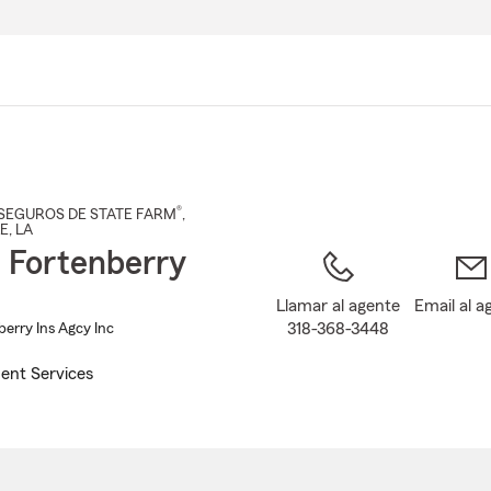
Pasar
al
contenido
principal
®
SEGUROS DE STATE FARM
,
E
, LA
 Fortenberry
Llamar al agente
Email al a
318-368-3448
erry Ins Agcy Inc
ent Services