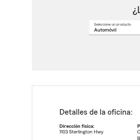
¿
Seleccione un producto
Selec
un
nomb
de
produ
del
menú
despl
Detalles de la oficina:
Dirección física:
P
1103 Sterlington Hwy
C
B