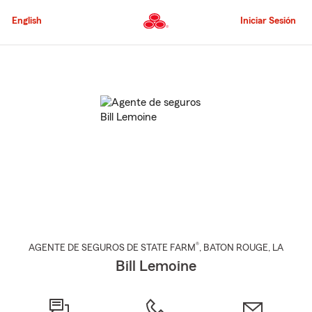
Pasar
al
English
Iniciar Sesión
contenido
principal
Comienzo
del
contenido
principal
®
AGENTE DE SEGUROS DE STATE FARM
,
BATON ROUGE
, LA
Bill Lemoine