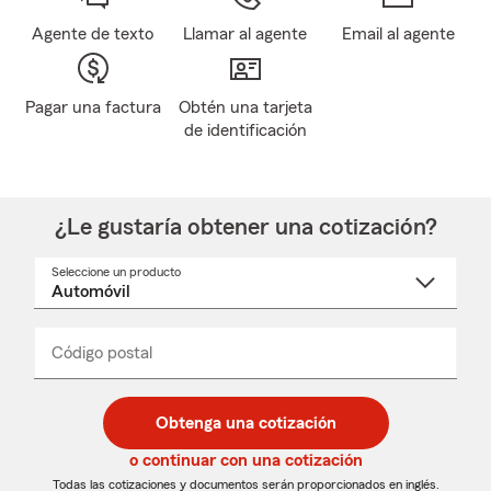
Agente de texto
Llamar al agente
Email al agente
Pagar una factura
Obtén una tarjeta
de identificación
¿Le gustaría obtener una cotización?
Seleccione un producto
Seleccione
un
nombre
de
producto
del
Código postal
Ingresa
Ingresa
_____
menú
un
un
desplegable
código
código
postal
postal
Obtenga una cotización
de
de
5
5
o continuar con una cotización
dígitos
dígitos
Todas las cotizaciones y documentos serán proporcionados en inglés.