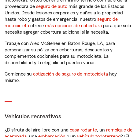
motonetas. Usted obtiene el mismo servicio confiable de la
proveedora de
seguro de auto
más grande de los Estados
Unidos. Desde lesiones corporales y daños a la propiedad
hasta robo y gastos de emergencia, nuestro
seguro de
motocicleta
ofrece
más opciones de cobertura
para que solo
necesite agregar cobertura adicional si la necesita.
Trabaje con Alex McGehee en Baton Rouge, LA, para
personalizar su póliza con coberturas, descuentos y
complementos opcionales para su motocicleta. La
disponibilidad y la elegibilidad pueden variar.
Comience su
cotización de seguro de motocicleta
hoy
mismo.
Vehículos recreativos
¿Disfruta del aire libre con una
casa rodante
, un
remolque de
acampada
, una
embarcación
o un
vehículo todoterreno
? ¡El