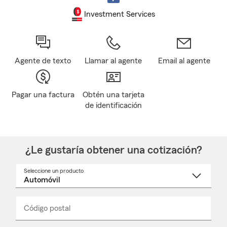
Investment Services
Agente de texto
Llamar al agente
Email al agente
Pagar una factura
Obtén una tarjeta
de identificación
¿Le gustaría obtener una cotización?
Seleccione un producto
Seleccione
un
nombre
de
producto
del
Código postal
Ingresa
Ingresa
_____
menú
un
un
desplegable
código
código