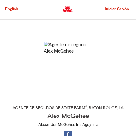
Pasar
al
English
Iniciar Sesión
contenido
principal
Comienzo
del
contenido
principal
®
AGENTE DE SEGUROS DE STATE FARM
,
BATON ROUGE
, LA
Alex McGehee
Alexander McGehee Ins Agcy Inc