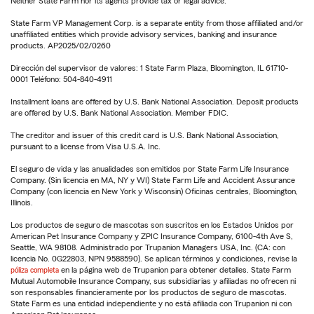
Neither State Farm nor its agents provide tax or legal advice.
State Farm VP Management Corp. is a separate entity from those affiliated and/or
unaffiliated entities which provide advisory services, banking and insurance
products. AP2025/02/0260
Dirección del supervisor de valores: 1 State Farm Plaza, Bloomington, IL 61710-
0001 Teléfono: 504-840-4911
Installment loans are offered by U.S. Bank National Association. Deposit products
are offered by U.S. Bank National Association. Member FDIC.
The creditor and issuer of this credit card is U.S. Bank National Association,
pursuant to a license from Visa U.S.A. Inc.
El seguro de vida y las anualidades son emitidos por State Farm Life Insurance
Company. (Sin licencia en MA, NY y WI) State Farm Life and Accident Assurance
Company (con licencia en New York y Wisconsin) Oficinas centrales, Bloomington,
Illinois.
Los productos de seguro de mascotas son suscritos en los Estados Unidos por
American Pet Insurance Company y ZPIC Insurance Company, 6100-4th Ave S,
Seattle, WA 98108. Administrado por Trupanion Managers USA, Inc. (CA: con
licencia No. 0G22803, NPN 9588590). Se aplican términos y condiciones, revise la
póliza completa
en la página web de Trupanion para obtener detalles. State Farm
Mutual Automobile Insurance Company, sus subsidiarias y afiliadas no ofrecen ni
son responsables financieramente por los productos de seguro de mascotas.
State Farm es una entidad independiente y no está afiliada con Trupanion ni con