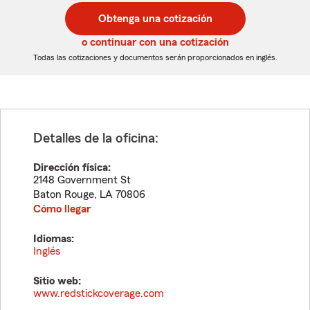
postal
postal
Obtenga una cotización
de
de
5
5
o continuar con una cotización
dígitos
dígitos
Todas las cotizaciones y documentos serán proporcionados en inglés.
Detalles de la oficina:
Dirección física:
2148 Government St
Baton Rouge
,
LA
70806
Cómo llegar
Idiomas:
Inglés
Sitio web:
www.redstickcoverage.com