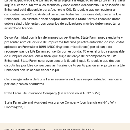
La participación de Life Enhanced está sujeta a la elegibilidad del programa y varía
según el estado. Sujeto a los términos y condiciones del acuerdo. La aplicación Life
Enhanced está disponible para Android e iOS. Es posible que se requiera un
dispositivo móvil iOS o Android para usar todas las funciones del programa Life
Enhanced. Los clientes deben aceptar autorizar a State Farm a recopilar datos
sobre salud y bienestar. Los usuarios de aplicaciones móviles deben aceptar un
acuerdo de licencia.
De conformidad con la ley de impuestos pertinente, State Farm puede enviarte y
presentar ante el Servicio de Impuestos Internos y/u otra autoridad de impuestos
aplicable un Formulario 1099-MISC (ingresos misceláneos) por el canje de
recompensas de Life Enhanced, según corresponda. Tú eres el único responsable
de cualquier consecuencia fiscal que surja del canje de recompensas de Life
Enhanced. State Farm no provee asesoría fiscal ni legal. Es posible que desees
discutir las posibles consecuencias fiscales de tu participación en el programa Life
Enhanced con un asesor fiscal o legal.
Cada aseguradora de State Farm asume la exclusiva responsabilidad financiera
por sus propios productos.
State Farm Life Insurance Company (sin licencia en MA, NY ni WI)
State Farm Life and Accident Assurance Company (con licencia en NY y WI)
Bloomington, IL
WA My Health My Data Act
Aviso de recopilación de CA