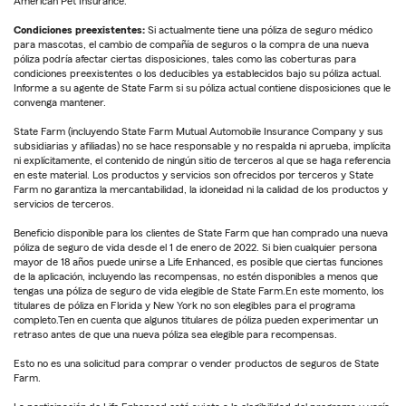
American Pet Insurance.
Condiciones preexistentes:
Si actualmente tiene una póliza de seguro médico
para mascotas, el cambio de compañía de seguros o la compra de una nueva
póliza podría afectar ciertas disposiciones, tales como las coberturas para
condiciones preexistentes o los deducibles ya establecidos bajo su póliza actual.
Informe a su agente de State Farm si su póliza actual contiene disposiciones que le
convenga mantener.
State Farm (incluyendo State Farm Mutual Automobile Insurance Company y sus
subsidiarias y afiliadas) no se hace responsable y no respalda ni aprueba, implícita
ni explícitamente, el contenido de ningún sitio de terceros al que se haga referencia
en este material. Los productos y servicios son ofrecidos por terceros y State
Farm no garantiza la mercantabilidad, la idoneidad ni la calidad de los productos y
servicios de terceros.
Beneficio disponible para los clientes de State Farm que han comprado una nueva
póliza de seguro de vida desde el 1 de enero de 2022. Si bien cualquier persona
mayor de 18 años puede unirse a Life Enhanced, es posible que ciertas funciones
de la aplicación, incluyendo las recompensas, no estén disponibles a menos que
tengas una póliza de seguro de vida elegible de State Farm.En este momento, los
titulares de póliza en Florida y New York no son elegibles para el programa
completo.Ten en cuenta que algunos titulares de póliza pueden experimentar un
retraso antes de que una nueva póliza sea elegible para recompensas.
Esto no es una solicitud para comprar o vender productos de seguros de State
Farm.