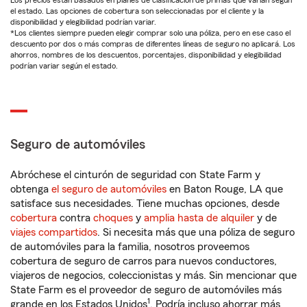
Los precios están basados en planes de clasificación de primas que varían según
el estado. Las opciones de cobertura son seleccionadas por el cliente y la
disponibilidad y elegibilidad podrían variar.
*Los clientes siempre pueden elegir comprar solo una póliza, pero en ese caso el
descuento por dos o más compras de diferentes líneas de seguro no aplicará. Los
ahorros, nombres de los descuentos, porcentajes, disponibilidad y elegibilidad
podrían variar según el estado.
Seguro de automóviles
Abróchese el cinturón de seguridad con State Farm y
obtenga
el seguro de automóviles
en Baton Rouge, LA que
satisface sus necesidades. Tiene muchas opciones, desde
cobertura
contra
choques
y
amplia hasta de alquiler
y de
viajes compartidos
. Si necesita más que una póliza de seguro
de automóviles para la familia, nosotros proveemos
cobertura de seguro de carros para nuevos conductores,
viajeros de negocios, coleccionistas y más. Sin mencionar que
State Farm es el proveedor de seguro de automóviles más
1
grande en los Estados Unidos
. Podría incluso ahorrar más