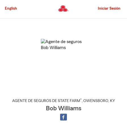
Pasar
al
English
Iniciar Sesión
contenido
principal
Comienzo
del
contenido
principal
®
AGENTE DE SEGUROS DE STATE FARM
,
OWENSBORO
, KY
Bob Williams