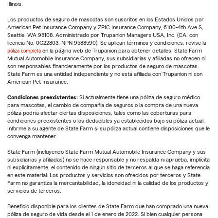
Illinois.
Los productos de seguro de mascotas son suscritos en los Estados Unidos por
American Pet Insurance Company y ZPIC Insurance Company, 6100-4th Ave S,
Seattle, WA 98108. Administrado por Trupanion Managers USA, Inc. (CA: con
licencia No. 0G22803, NPN 9588590). Se aplican términos y condiciones, revise la
póliza completa
en la página web de Trupanion para obtener detalles. State Farm
Mutual Automobile Insurance Company, sus subsidiarias y afiliadas no ofrecen ni
son responsables financieramente por los productos de seguro de mascotas.
State Farm es una entidad independiente y no está afiliada con Trupanion ni con
American Pet Insurance.
Condiciones preexistentes:
Si actualmente tiene una póliza de seguro médico
para mascotas, el cambio de compañía de seguros o la compra de una nueva
póliza podría afectar ciertas disposiciones, tales como las coberturas para
condiciones preexistentes o los deducibles ya establecidos bajo su póliza actual.
Informe a su agente de State Farm si su póliza actual contiene disposiciones que le
convenga mantener.
State Farm (incluyendo State Farm Mutual Automobile Insurance Company y sus
subsidiarias y afiliadas) no se hace responsable y no respalda ni aprueba, implícita
ni explícitamente, el contenido de ningún sitio de terceros al que se haga referencia
en este material. Los productos y servicios son ofrecidos por terceros y State
Farm no garantiza la mercantabilidad, la idoneidad ni la calidad de los productos y
servicios de terceros.
Beneficio disponible para los clientes de State Farm que han comprado una nueva
póliza de seguro de vida desde el 1 de enero de 2022. Si bien cualquier persona