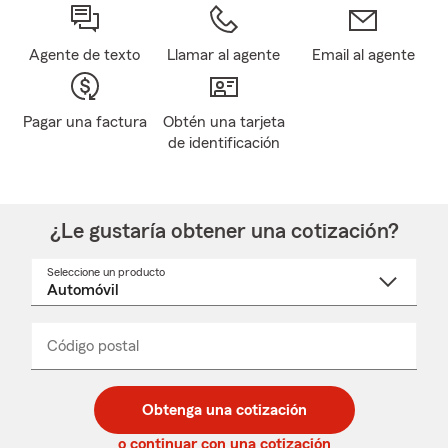
Agente de texto
Llamar al agente
Email al agente
Pagar una factura
Obtén una tarjeta
de identificación
¿Le gustaría obtener una cotización?
Seleccione un producto
Seleccione
un
nombre
de
producto
del
Código postal
Ingresa
Ingresa
_____
menú
un
un
desplegable
código
código
postal
postal
Obtenga una cotización
de
de
5
5
o continuar con una cotización