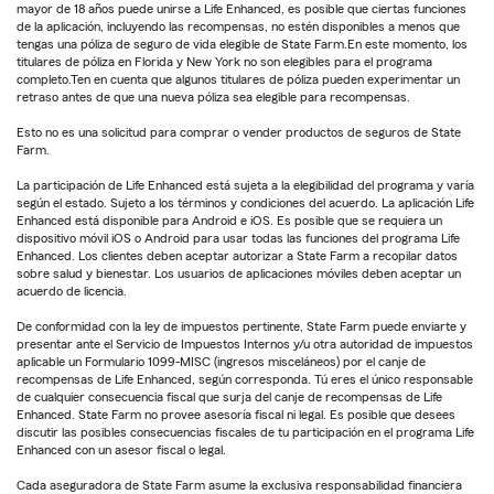
mayor de 18 años puede unirse a Life Enhanced, es posible que ciertas funciones
de la aplicación, incluyendo las recompensas, no estén disponibles a menos que
tengas una póliza de seguro de vida elegible de State Farm.En este momento, los
titulares de póliza en Florida y New York no son elegibles para el programa
completo.Ten en cuenta que algunos titulares de póliza pueden experimentar un
retraso antes de que una nueva póliza sea elegible para recompensas.
Esto no es una solicitud para comprar o vender productos de seguros de State
Farm.
La participación de Life Enhanced está sujeta a la elegibilidad del programa y varía
según el estado. Sujeto a los términos y condiciones del acuerdo. La aplicación Life
Enhanced está disponible para Android e iOS. Es posible que se requiera un
dispositivo móvil iOS o Android para usar todas las funciones del programa Life
Enhanced. Los clientes deben aceptar autorizar a State Farm a recopilar datos
sobre salud y bienestar. Los usuarios de aplicaciones móviles deben aceptar un
acuerdo de licencia.
De conformidad con la ley de impuestos pertinente, State Farm puede enviarte y
presentar ante el Servicio de Impuestos Internos y/u otra autoridad de impuestos
aplicable un Formulario 1099-MISC (ingresos misceláneos) por el canje de
recompensas de Life Enhanced, según corresponda. Tú eres el único responsable
de cualquier consecuencia fiscal que surja del canje de recompensas de Life
Enhanced. State Farm no provee asesoría fiscal ni legal. Es posible que desees
discutir las posibles consecuencias fiscales de tu participación en el programa Life
Enhanced con un asesor fiscal o legal.
Cada aseguradora de State Farm asume la exclusiva responsabilidad financiera