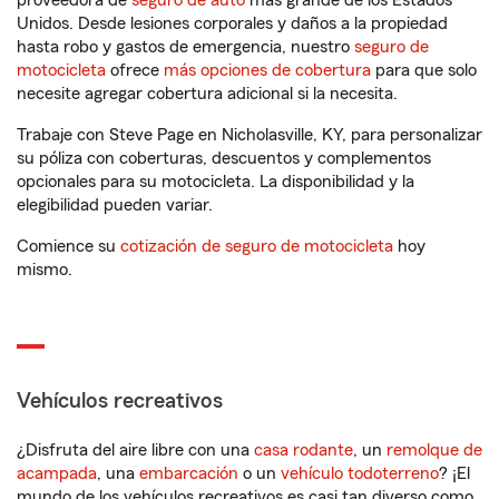
proveedora de
seguro de auto
más grande de los Estados
Unidos. Desde lesiones corporales y daños a la propiedad
hasta robo y gastos de emergencia, nuestro
seguro de
motocicleta
ofrece
más opciones de cobertura
para que solo
necesite agregar cobertura adicional si la necesita.
Trabaje con Steve Page en Nicholasville, KY, para personalizar
su póliza con coberturas, descuentos y complementos
opcionales para su motocicleta. La disponibilidad y la
elegibilidad pueden variar.
Comience su
cotización de seguro de motocicleta
hoy
mismo.
Vehículos recreativos
¿Disfruta del aire libre con una
casa rodante
, un
remolque de
acampada
, una
embarcación
o un
vehículo todoterreno
? ¡El
mundo de los vehículos recreativos es casi tan diverso como