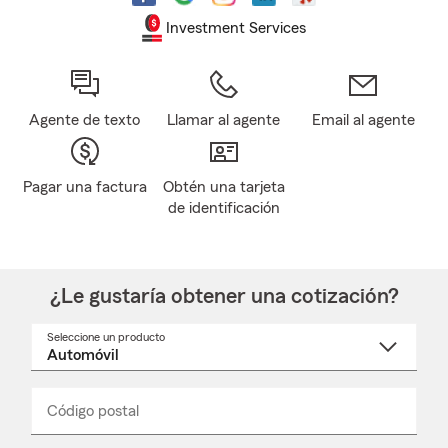
Investment Services
Agente de texto
Llamar al agente
Email al agente
Pagar una factura
Obtén una tarjeta
de identificación
¿Le gustaría obtener una cotización?
Seleccione un producto
Seleccione
un
nombre
de
producto
del
Código postal
Ingresa
Ingresa
_____
menú
un
un
desplegable
código
código