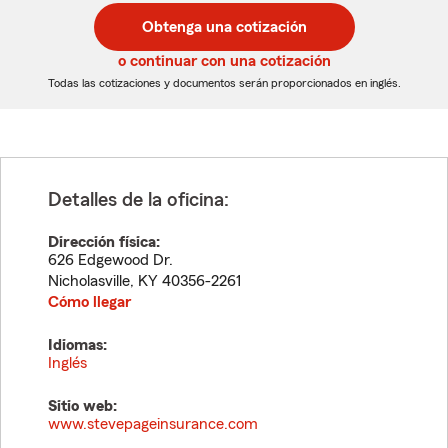
postal
postal
Obtenga una cotización
de
de
5
5
o continuar con una cotización
dígitos
dígitos
Todas las cotizaciones y documentos serán proporcionados en inglés.
Detalles de la oficina:
Dirección física:
626 Edgewood Dr.
Nicholasville
,
KY
40356-2261
Cómo llegar
Idiomas:
Inglés
Sitio web:
www.stevepageinsurance.com