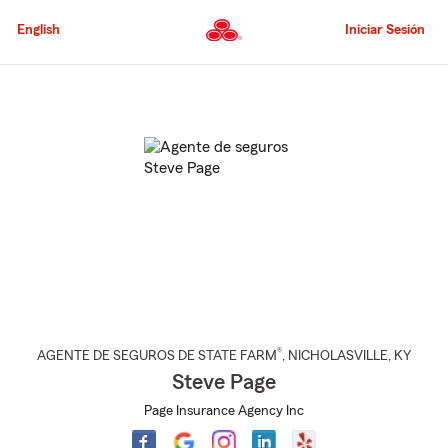
Pasar
al
English
Iniciar Sesión
contenido
principal
Comienzo
del
contenido
principal
®
AGENTE DE SEGUROS DE STATE FARM
,
NICHOLASVILLE
, KY
Steve Page
Page Insurance Agency Inc