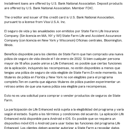
Installment loans are offered by U.S. Bank National Association. Deposit products
are offered by U.S. Bank National Association. Member FDIC.
The creditor and issuer of this credit card is U.S. Bank National Association,
pursuant to a license from Visa U.S.A. Inc.
El seguro de vida y las anualidades son emitidos por State Farm Life Insurance
Company. (Sin licencia en MA, NY y WI) State Farm Life and Accident Assurance
Company (con licencia en New York y Wisconsin) Oficinas centrales, Bloomington,
Illinois.
Beneficio disponible para los clientes de State Farm que han comprado una nueva
póliza de seguro de vida desde el 1 de enero de 2022. Si bien cualquier persona
mayor de 18 años puede unirse a Life Enhanced, es posible que ciertas funciones
de la aplicación, incluyendo las recompensas, no estén disponibles a menos que
tengas una póliza de seguro de vida elegible de State Farm.En este momento, los
titulares de póliza en Florida y New York no son elegibles para el programa
completo.Ten en cuenta que algunos titulares de póliza pueden experimentar un
retraso antes de que una nueva póliza sea elegible para recompensas.
Esto no es una solicitud para comprar o vender productos de seguros de State
Farm.
La participación de Life Enhanced está sujeta a la elegibilidad del programa y varía
según el estado. Sujeto a los términos y condiciones del acuerdo. La aplicación Life
Enhanced está disponible para Android e iOS. Es posible que se requiera un
dispositivo móvil iOS o Android para usar todas las funciones del programa Life
Enhanced. Los clientes deben aceptar autorizar a State Farm a recopilar datos