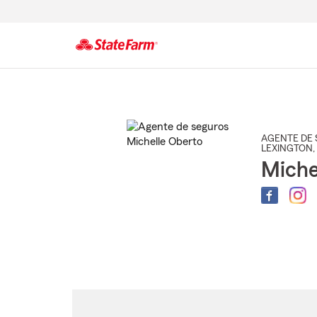
Comienzo
del
contenido
principal
AGENTE DE 
LEXINGTON
,
Miche