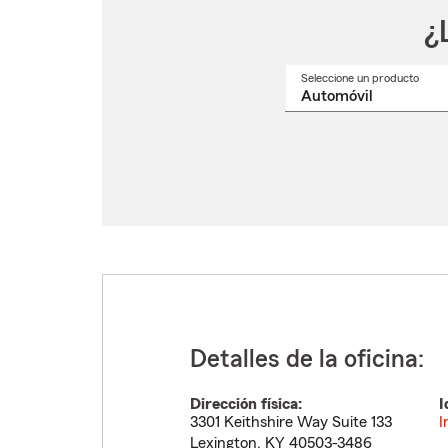
¿
Seleccione un producto
Selec
un
nomb
de
produ
del
menú
despl
Detalles de la oficina:
Dirección física:
I
3301 Keithshire Way Suite 133
I
Lexington
,
KY
40503-3486