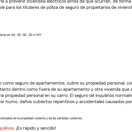
e a prevenir incendios eléctricos antes de que ocurran, de forma 
le para los titulares de póliza de seguro de propietarios de vivie
lmente en AK, DE, NC, SD ni WY
ido como seguro de apartamentos, cubre su propiedad personal, c
, tanto dentro como fuera de su apartamento u otra vivienda que a
 la propiedad personal en su carro. El seguro de inquilinos norma
or humo, daños cubiertos repentinos y accidentales causados por
a completa de la propiedad cubierta y de las pérdidas cubiertas.
uilinos
. ¡Es rápido y sencillo!