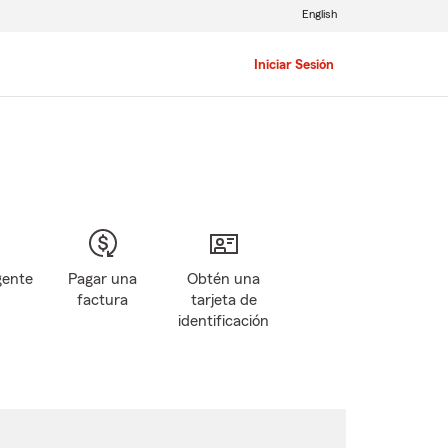
English
Iniciar Sesión
gente
Pagar una
Obtén una
factura
tarjeta de
identificación