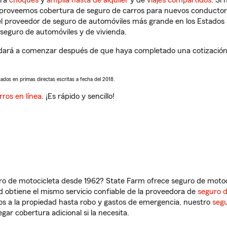
tra
choques
y
amplia hasta de alquiler
y de
viajes compartidos
. Si
s proveemos cobertura de seguro de carros para nuevos conductores
l proveedor de seguro de automóviles más grande en los Estados
seguro de automóviles y de vivienda.
dará a comenzar después de que haya completado una cotización d
sados en primas directas escritas a fecha del 2018.
rros en línea
. ¡Es rápido y sencillo!
ro de motocicleta desde 1962? State Farm ofrece seguro de motoci
 obtiene el mismo servicio confiable de la proveedora de
seguro 
os a la propiedad hasta robo y gastos de emergencia, nuestro
segu
gar cobertura adicional si la necesita.