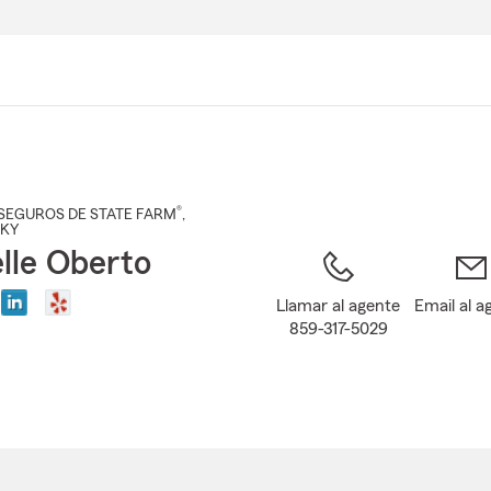
Pasar
al
contenido
principal
®
SEGUROS DE STATE FARM
,
 KY
lle Oberto
Llamar al agente
Email al a
859-317-5029