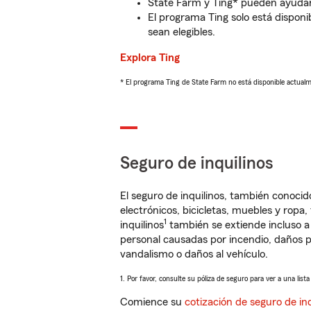
State Farm y Ting* pueden ayudarl
El programa Ting solo está disponib
sean elegibles.
Explora Ting
* El programa Ting de State Farm no está disponible actua
Seguro de inquilinos
El seguro de inquilinos, también conoc
electrónicos, bicicletas, muebles y ropa
1
inquilinos
también se extiende incluso a
personal causadas por incendio, daños p
vandalismo o daños al vehículo.
1. Por favor, consulte su póliza de seguro para ver a una list
Comience su
cotización de seguro de inq