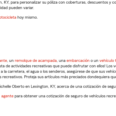
n, KY, para personalizar su póliza con coberturas, descuentos y 
ilidad pueden variar.
tocicleta
hoy mismo.
ante
, un
remolque de acampada
, una
embarcación
o un
vehículo 
ista de actividades recreativas que puede disfrutar con ellos! Los 
a la carretera, el agua o los senderos, asegúrese de que sus vehí
 recreativos. Proteja sus artículos más preciados dondequiera qu
helle Oberto en Lexington, KY, acerca de una cotización de segur
n agente
para obtener una cotización de seguro de vehículos recre