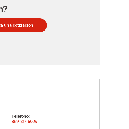
n?
a una cotización
Teléfono:
m
859-317-5029