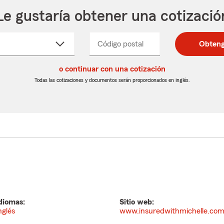
Le gustaría obtener una cotizació
cione
Código postal
Ingresa
Ingresa
Obteng
_____
un
un
re
código
código
cto
o continuar con una cotización
postal
postal
de
de
Todas las cotizaciones y documentos serán proporcionados en inglés.
egable
5
5
dígitos
dígitos
diomas:
Sitio web:
nglés
www.insuredwithmichelle.co