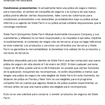
American Pet Insurance.
Condiciones preexistentes:
Si actualmente tiene una póliza de seguro médico
para mascotas, el cambio de compañía de seguros o la compra de una nueva
póliza podría afectar ciertas disposiciones, tales como las coberturas para
condiciones preexistentes o los deducibles ya establecidos bajo su póliza actual.
Informe a su agente de State Farm si su póliza actual contiene disposiciones que le
convenga mantener.
State Farm (incluyendo State Farm Mutual Automobile Insurance Company y sus
subsidiarias y afiliadas) no se hace responsable y no respalda ni aprueba, implícita
ni explícitamente, el contenido de ningún sitio de terceros al que se haga referencia
en este material. Los productos y servicios son ofrecidos por terceros y State
Farm no garantiza la mercantabilidad, la idoneidad ni la calidad de los productos y
servicios de terceros.
Beneficio disponible para los clientes de State Farm que han comprado una nueva
póliza de seguro de vida desde el 1 de enero de 2022. Si bien cualquier persona
mayor de 18 años puede unirse a Life Enhanced, es posible que ciertas funciones
de la aplicación, incluyendo las recompensas, no estén disponibles a menos que
tengas una póliza de seguro de vida elegible de State Farm.En este momento, los
titulares de póliza en Florida y New York no son elegibles para el programa
completo.Ten en cuenta que algunos titulares de póliza pueden experimentar un
retraso antes de que una nueva póliza sea elegible para recompensas.
Esto no es una solicitud para comprar o vender productos de seguros de State
Farm.