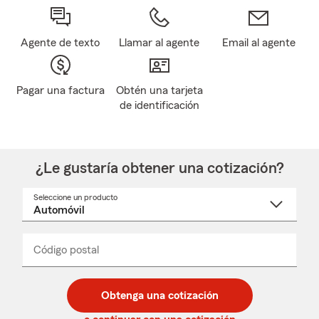
Agente de texto
Llamar al agente
Email al agente
Pagar una factura
Obtén una tarjeta
de identificación
¿Le gustaría obtener una cotización?
Seleccione un producto
Seleccione
un
nombre
de
producto
del
Código postal
Ingresa
Ingresa
_____
menú
un
un
desplegable
código
código
postal
postal
Obtenga una cotización
de
de
5
5