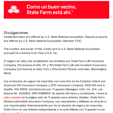
Divulgaciones
Installment loans are offered by U.S. Bank National Association. Deposit products
are offered by U.S. Bank National Association. Member FDIC.
The creditor and issuer of this credit card is U.S. Bank National Association,
pursuant to a license from Visa U.S.A. Inc.
El seguro de vida y las anualidades son emitidos por State Farm Life Insurance
Company. (Sin licencia en MA, NY y WI) State Farm Life and Accident Assurance
Company (con licencia en New York y Wisconsin) Oficinas centrales, Bloomington,
Illinois.
Los productos de seguro de mascotas son suscritos en los Estados Unidos por
American Pet Insurance Company y ZPIC Insurance Company, 6100-4th Ave S,
Seattle, WA 98108. Administrado por Trupanion Managers USA, Inc. (CA: con
licencia No. 0G22803, NPN 9588590). Se aplican términos y condiciones, revise la
póliza completa
en la página web de Trupanion para obtener detalles. State Farm
Mutual Automobile Insurance Company, sus subsidiarias y afiliadas no ofrecen ni
son responsables financieramente por los productos de seguro de mascotas.
State Farm es una entidad independiente y no está afiliada con Trupanion ni con