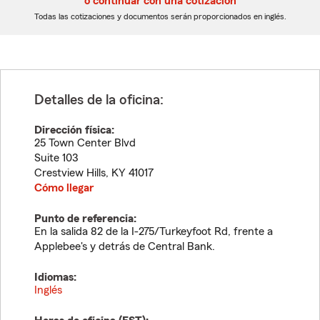
o continuar con una cotización
dígitos
dígitos
Todas las cotizaciones y documentos serán proporcionados en inglés.
Detalles de la oficina:
Dirección física:
25 Town Center Blvd
Suite 103
Crestview Hills
,
KY
41017
Cómo llegar
Punto de referencia:
En la salida 82 de la I-275/Turkeyfoot Rd, frente a
Applebee's y detrás de Central Bank.
Idiomas:
Inglés