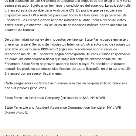
La participación de Life Enhanced está sujeta a la elegibilidad del programa y varía
según el estado. Sujeto a los términos y condiciones del acuerdo. La aplicación Life
Enhanced está disponible para Android e iOS. Es posible que se requiera un
dispositivo móvil iOS o Android para usar todas las funciones del programa Life
Enhanced. Los clientes deben aceptar autorizar a State Farm a recopilar datos
sobre salud y bienestar. Los usuarios de aplicaciones móviles deben aceptar un
acuerdo de licencia.
De conformidad con la ley de impuestos pertinente, State Farm puede enviarte y
presentar ante el Servicio de Impuestos Internos y/u otra autoridad de impuestos
aplicable un Formulario 1099-MISC (ingresos misceláneos) por el canje de
recompensas de Life Enhanced, según corresponda. Tú eres el único responsable
de cualquier consecuencia fiscal que surja del canje de recompensas de Life
Enhanced. State Farm no provee asesoría fiscal ni legal. Es posible que desees
discutir las posibles consecuencias fiscales de tu participación en el programa Life
Enhanced con un asesor fiscal o legal.
Cada aseguradora de State Farm asume la exclusiva responsabilidad financiera
por sus propios productos.
State Farm Life Insurance Company (sin licencia en MA, NY ni WI)
State Farm Life and Accident Assurance Company (con licencia en NY y WI)
Bloomington, IL