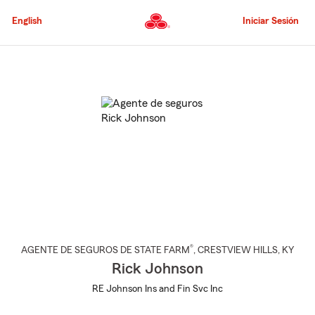
Pasar
al
English
Iniciar Sesión
contenido
principal
Comienzo
del
contenido
principal
®
AGENTE DE SEGUROS DE STATE FARM
,
CRESTVIEW HILLS
, KY
Rick Johnson
RE Johnson Ins and Fin Svc Inc