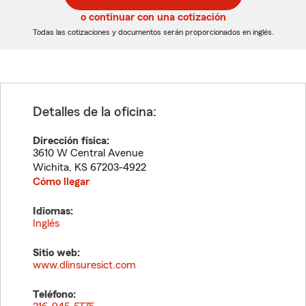
5
5
o continuar con una cotización
dígitos
dígitos
Todas las cotizaciones y documentos serán proporcionados en inglés.
Detalles de la oficina:
Dirección física:
3610 W Central Avenue
Wichita
,
KS
67203-4922
Cómo llegar
Idiomas:
Inglés
Sitio web:
www.dlinsuresict.com
Teléfono: