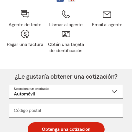
Agente de texto
Llamar al agente
Email al agente
Pagar una factura
Obtén una tarjeta
de identificación
¿Le gustaría obtener una cotización?
Seleccione un producto
Seleccione
un
nombre
de
producto
del
Código postal
Ingresa
Ingresa
_____
menú
un
un
desplegable
código
código
postal
postal
Obtenga una cotización
de
de