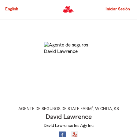
Pasar
al
English
Iniciar Sesión
contenido
principal
Comienzo
del
contenido
principal
®
AGENTE DE SEGUROS DE STATE FARM
,
WICHITA
, KS
David Lawrence
David Lawrence Ins Agy Inc