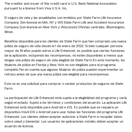
The creditor and issuer of this credit card is U.S. Bank National Association,
pursuant to a license from Visa U.S.A. Inc.
El seguro de vida y las anualidades son emitidos por State Farm Life Insurance
Company. (Sin licencia en MA, NY y WI) State Farm Life and Accident Assurance
Company (con licencia en New York y Wisconsin) Oficinas centrales, Bloomington,
Illinois.
Beneficio disponible para los clientes de State Farm que han comprado una nueva
póliza de seguro de vida desde el 1 de enero de 2022. Si bien cualquier persona
mayor de 18 años puede unirse a Life Enhanced, es posible que ciertas funciones
de la aplicación, incluyendo las recompensas, no estén disponibles a menos que
tengas una póliza de seguro de vida elegible de State Farm.En este momento, los
titulares de póliza en Florida y New York no son elegibles para el programa
completo.Ten en cuenta que algunos titulares de póliza pueden experimentar un
retraso antes de que una nueva póliza sea elegible para recompensas.
Esto no es una solicitud para comprar o vender productos de seguros de State
Farm.
La participación de Life Enhanced está sujeta a la elegibilidad del programa y varía
según el estado. Sujeto a los términos y condiciones del acuerdo. La aplicación Life
Enhanced está disponible para Android e iOS. Es posible que se requiera un
dispositivo móvil iOS o Android para usar todas las funciones del programa Life
Enhanced. Los clientes deben aceptar autorizar a State Farm a recopilar datos
sobre salud y bienestar. Los usuarios de aplicaciones móviles deben aceptar un
acuerdo de licencia.