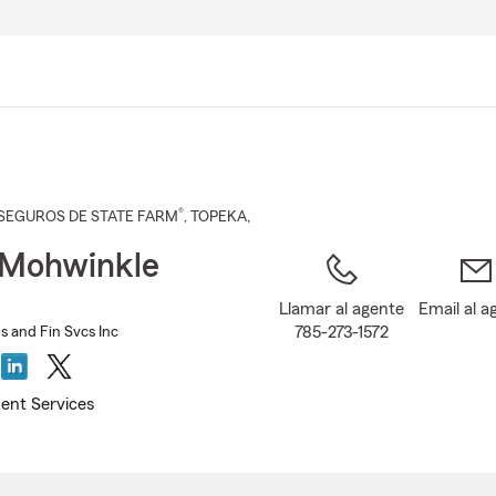
Pasar
al
contenido
principal
®
SEGUROS DE STATE FARM
,
TOPEKA
,
 Mohwinkle
Llamar al agente
Email al a
785-273-1572
s and Fin Svcs Inc
ent Services