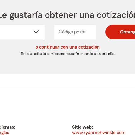
Le gustaría obtener una cotizació
cione
Código postal
Ingresa
Ingresa
Obteng
_____
un
un
re
código
código
cto
o continuar con una cotización
postal
postal
de
de
Todas las cotizaciones y documentos serán proporcionados en inglés.
egable
5
5
dígitos
dígitos
diomas:
Sitio web:
nglés
www.ryanmohwinkle.com