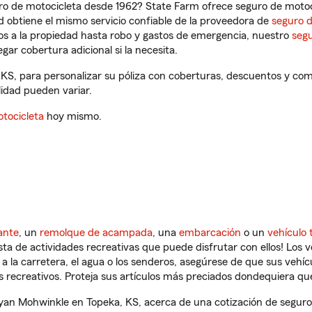
ro de motocicleta desde 1962? State Farm ofrece seguro de motoci
 obtiene el mismo servicio confiable de la proveedora de
seguro 
os a la propiedad hasta robo y gastos de emergencia, nuestro
segu
gar cobertura adicional si la necesita.
KS, para personalizar su póliza con coberturas, descuentos y co
ilidad pueden variar.
tocicleta
hoy mismo.
ante
, un
remolque de acampada
, una
embarcación
o un
vehículo 
ista de actividades recreativas que puede disfrutar con ellos! Los 
a la carretera, el agua o los senderos, asegúrese de que sus vehí
 recreativos. Proteja sus artículos más preciados dondequiera qu
an Mohwinkle en Topeka, KS, acerca de una cotización de seguro 