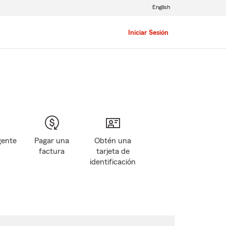
English
Iniciar Sesión
gente
Pagar una
Obtén una
factura
tarjeta de
identificación