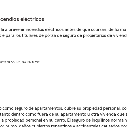
ncendios eléctricos
e a prevenir incendios eléctricos antes de que ocurran, de forma 
le para los titulares de póliza de seguro de propietarios de vivie
lmente en AK, DE, NC, SD ni WY
ido como seguro de apartamentos, cubre su propiedad personal, c
, tanto dentro como fuera de su apartamento u otra vivienda que a
 la propiedad personal en su carro. El seguro de inquilinos norma
or humo, daños cubiertos repentinos y accidentales causados por