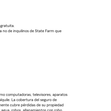
gratuita.
nda no de inquilinos de State Farm que
omo computadoras, televisores, aparatos
lquile. La cobertura del seguro de
lmente cubre pérdidas de su propiedad
 agua, robos, allanamientos con robo,