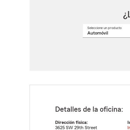
¿
Seleccione un producto
Selec
un
nomb
de
produ
del
menú
despl
Detalles de la oficina:
Dirección física:
I
3625 SW 29th Street
I