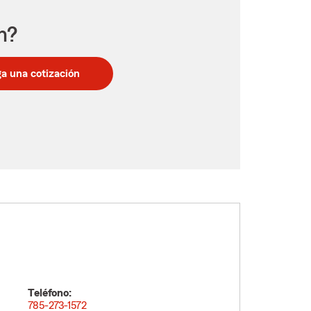
n?
a una cotización
Teléfono:
785-273-1572