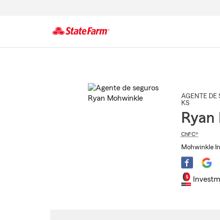
Comienzo
del
contenido
principal
AGENTE DE 
KS
Ryan
ChFC®
Mohwinkle In
Investm